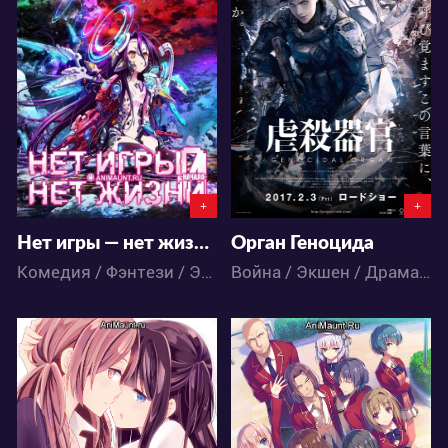
163046
38276
38
512
4
52
+
+
Нет игры — нет жизни Начало (Фильм)
Орган Геноцида
Комедия / Фэнтези / Этти / Аниме
Война / Экшен / Драма / Фантастика / Аниме
63589
82687