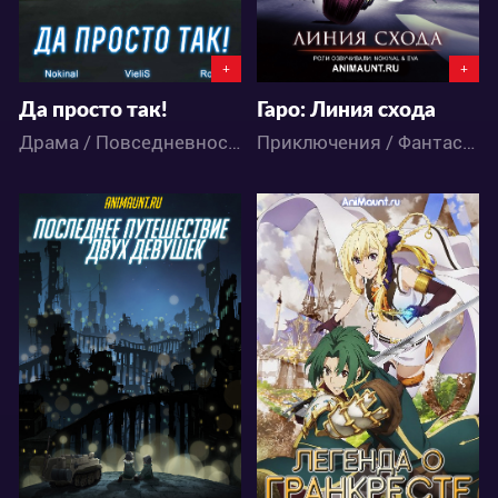
+
+
Да просто так!
Гаро: Линия схода
Драма / Повседневность / Романтика / Школа / Аниме
Приключения / Фантастика / Аниме
31365
118871
5
63
41
424