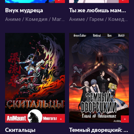
Внук мудреца
Ты же любишь мамочку, удары которой бьют по площади двойным уроном?
Аниме / Комедия / Магия / Фэнтези / Экшен
Аниме / Гарем / Комедия / Магия / Приключения / Романтика / Фэнтези
135899
38903
46
245
3
58
+
+
Скитальцы
Темный дворецкий: Глава об Атлантике