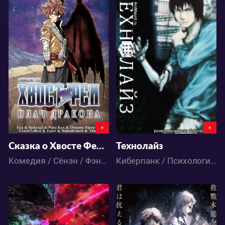
104400
45687
13
277
11
37
+
+
Сказка о Хвосте Феи фильм 2: Плач Дракона
Технолайз
Комедия / Сёнэн / Фэнтези / Аниме
Киберпанк / Психология / Экшен / Драма / Приключения / Фантастика / Аниме