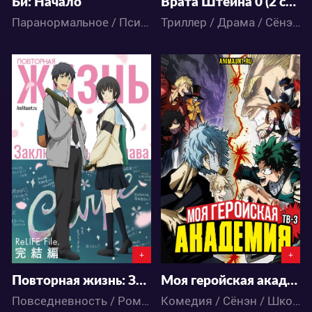
Би: Начало
Врата Штейна 0 (2 сезон)
Паранормальное / Психология / Триллер / Детектив / Фантастика / Аниме
Триллер / Драма / Сёнэн / Фантастика / Аниме
46080
711080
29
160
538
2599
+
+
Повторная жизнь: Заключительная глава
Моя геройская академия 3 сезон
Повседневность / Романтика / Школа / Аниме
Комедия / Сёнэн / Школа / Аниме