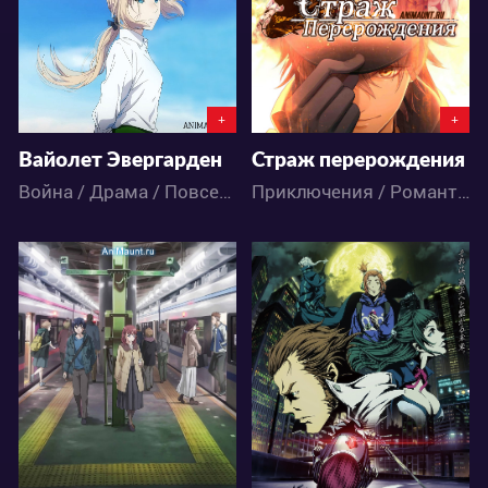
66
309
3
31
+
+
Вайолет Эвергарден
Страж перерождения
Война / Драма / Повседневность / Романтика / Аниме
Приключения / Романтика / Сёдзё / Фэнтези / Аниме
36425
53142
7
42
9
88