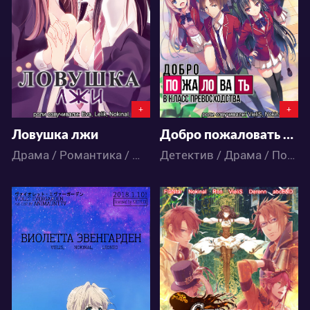
6
273
26
169
+
+
Ловушка лжи
Добро пожаловать в класс превосходства
Драма / Романтика / Школа / Сёдзё-ай / Аниме
Детектив / Драма / Повседневность / Романтика / Фантастика / Школа / Аниме
89737
27777