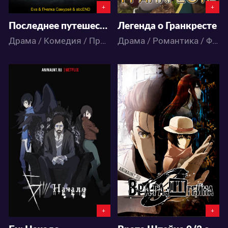
+
+
Последнее путешествие двух девушек
Легенда о Гранкресте
Драма / Комедия / Приключения / Аниме
Драма / Романтика / Фэнтези / Аниме
70713
176109
52
271
104
382
+
+