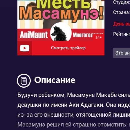
Студия:
Страна:
День в
Рейтинг
14+
Смотреть трейлер
Это ан
Описание
Будучи ребенком, Масамуне Макабе силь
девушки по имени Аки Адагаки. Она изд
из-за его внешности, отягощенной лишни
Масамунэ решил ей страшно отомстить: н