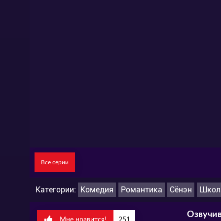
Все серии
Категории:
Комедия
Романтика
Сёнэн
Школ
Озвучив
Мне нравится!
251