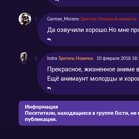
Garmex_Moreno
Зритель Накама Анимаунта
Да озвучили хорошо.Но мне про
Indra
Зритель Новичок
10 февраля 2018 18:
Прекрасное, жизненное аниме 
Ещё анимаунт молодцы и хорошо
Информация
Посетители, находящиеся в группе
Гости
, не
публикации.