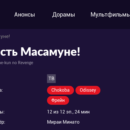
Анонсы
Дорамы
Мультфильм
уне!
сть Масамуне!
e-kun no Revenge
ТВ
а:
Chokoba
Odissey
Фрейн
ы:
12 из 12 эп., 24 мин
ёр:
Мираи Минато