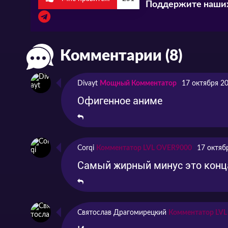
Поддержите наших
Комментарии (8)
Divayt
Мощный Комментатор
17 октября 2
Офигенное аниме
Corqi
Комментатор LVL OVER9000
17 октяб
Самый жирный минус это конца
Святослав Драгомирецкий
Комментатор LV