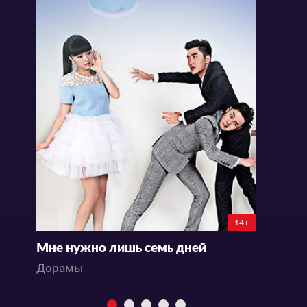
14+
Мне нужно лишь семь дней
Л
Дорамы
Д