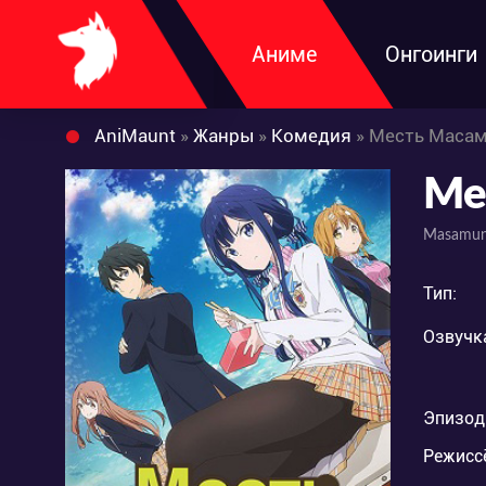
Аниме
Онгоинги
AniMaunt
»
Жанры
»
Комедия
» Месть Масам
Ме
Masamun
Тип:
Озвучк
Эпизод
Режисс