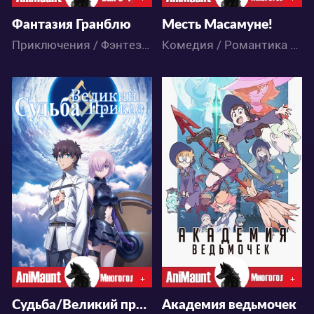
Фантазия Гранблю
Месть Масамуне!
Приключения / Фэнтези / Аниме
Комедия / Романтика / Сёнэн / Школа / Аниме
31657
27951
12
23
4
42
+
+
Судьба/Великий приказ
Академия ведьмочек