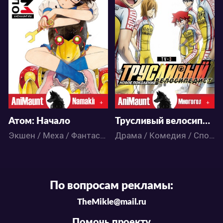
19137
25410
0
10
2
26
+
+
Атом: Начало
Трусливый велосипедист: Новое поколение
Экшен / Меха / Фантастика / Аниме
Драма / Комедия / Спорт / Сёнэн / Аниме
По вопросам рекламы:
TheMikle@mail.ru
Помочь проекту