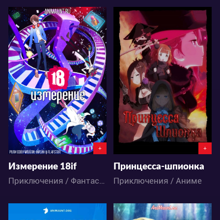
22861
15944
7
20
1
14
+
+
Измерение 18if
Принцесса-шпионка
Приключения / Фантастика / Аниме
Приключения / Аниме