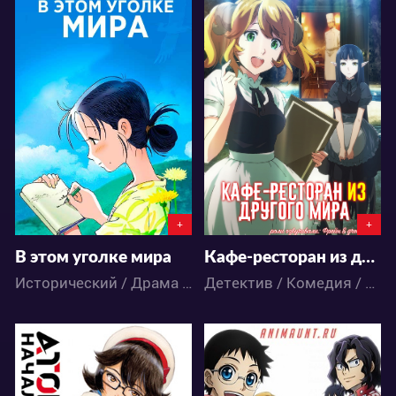
25278
29358
4
25
6
39
+
+
В этом уголке мира
Кафе-ресторан из другого мира
Исторический / Драма / Сёнэн / Аниме
Детектив / Комедия / Фэнтези / Аниме