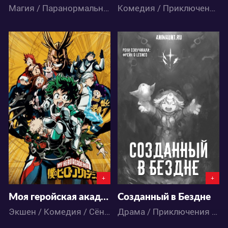
Магия / Паранормальное / Экшен / Фэнтези / Аниме
Комедия / Приключения / Фэнтези / Школа / Аниме
113590
58778
3
235
23
120
+
+
Моя геройская академия OVA
Созданный в Бездне
Экшен / Комедия / Сёнэн / Школа / Аниме
Драма / Приключения / Ужасы / Фантастика / Фэнтези / Аниме