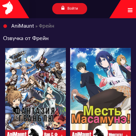
Войти
AniMaunt
» Фрейн
Озвучка от Фрейн
44147
38546
5
35
8
251
+
+