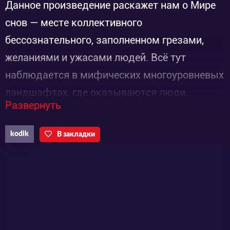
Данное произведение раскажет нам о Мире
снов — месте коллективного
бессознательного, заполненном грезами,
желаниями и ужасами людей. Всё тут
наблюдается в мифических многоуровневых
ландшафтах, где оказываются люди,
Развернуть
подвергшиеся действию неясного
заболевания, получившей название
kodik
В закладки
«Синдром спящей красавицы».Когда-то, в
это Измерение 18if попадает наш главный
герой — Харуто Цукиширо. Каждый раз
Харуто хочет уснуть, и его понимание не
желая того просачивается вовнутрь чужих