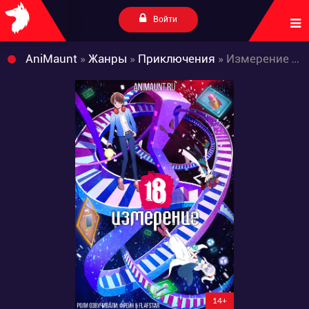
Войти
AniMaunt
»
Жанры
»
Приключения
» Измерение 18if
14+