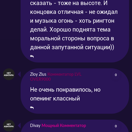
сказать - тоже на высоте. И
Измерение 18if все серии на русском Вы
концовка отличная - не ожидал
сможете в нашем плеере в лучшем
и музыка огонь - хоть рингтон
качестве.Не пропустите появление серий на
делай. Хорошо поднята тема
нашем сайте.
моральной стороны вопроса в
данной запутанной ситуации))
Zloy Zlus
Комментатор LVL
0
OVER9000
Не очень понравилось, но
опенинг классный
Divay
Мощный Комментатор
0