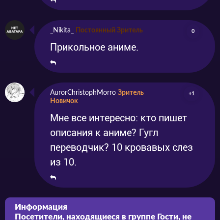
_Nikita_
Постоянный Зритель
0
Прикольное аниме.
AurorChristophMorro
Зритель
+1
Новичок
Мне все интересно: кто пишет
описания к аниме? Гугл
переводчик? 10 кровавых слез
из 10.
Информация
Посетители, находящиеся в группе
Гости
, не