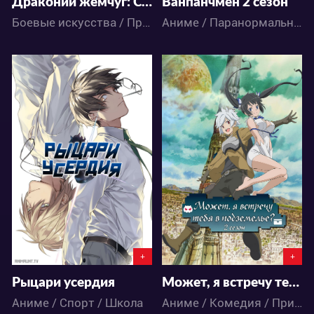
Драконий жемчуг: Супер — Броли
Ванпанчмен 2 сезон
Боевые искусства / Приключения / Сёнэн / Фэнтези / Экшен / Аниме
Аниме / Паранормальное / Пародия / Экшен / Комедия / Фантастика
21601
119468
7
7
105
177
+
+
Рыцари усердия
Может, я встречу тебя в подземелье? 2 сезон
Аниме / Спорт / Школа
Аниме / Комедия / Приключения / Романтика / Фэнтези / Экшен / Этти