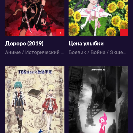
226
888
11
11
+
+
Дороро (2019)
Цена улыбки
Аниме / Исторический / Паранормальное / Экшен / Приключения / Сёнэн
Боевик / Война / Экшен / Драма / Меха / Фантастика / Фэнтези / Аниме
22980
18138
12
30
19
29