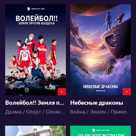
17429
13182
1
24
8
11
+
+
Волейбол!! Земля против воздуха
Небесные драконы
Драма / Спорт / Сёнэн / Школа / Аниме
Война / Экшен / Приключения / Фэнтези / Аниме