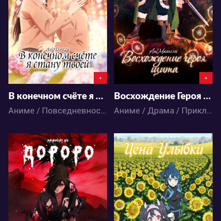
31
75
573
1594
+
+
В конечном счёте я стану твоей
Восхождение Героя щита 1 сезон
Аниме / Повседневность / Романтика / Сёдзё / Школа
Аниме / Драма / Приключения / Сёнэн / Фэнтези / Экшен
240274
17830