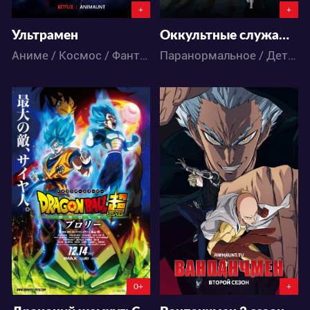
+
+
Ультрамен
Оккультные служащие полуночи
Аниме / Космос / Фантастика / Экшен
Паранормальное / Детектив / Сёдзё / Фэнтези / Аниме
19677
318215
8
47
350
792
0+
+