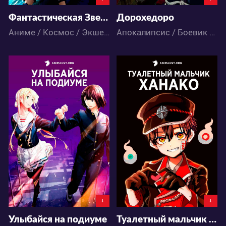
Фантастическая Звезда Онлайн 2 сезон Эпизод Оракул
Дорохедоро
Аниме / Космос / Экшен / Фантастика / Школа
Апокалипсис / Боевик / Магия / Экшен / Драма / Комедия / Аниме
34430
26268
5
24
10
67
+
+
Улыбайся на подиуме
Туалетный мальчик Ханако