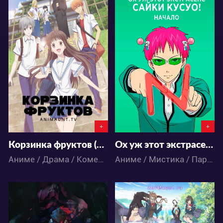
54539
17479
31
55
11
23
+
+
Корзинка фруктов (2019)
Ох уж этот экстрасенс Сайки Кусуо! Начало
Аниме / Драма / Комедия / Повседневность / Романтика / Сёдзё / Фэнтези
Аниме / Мистика / Пародия / Комедия / Школа