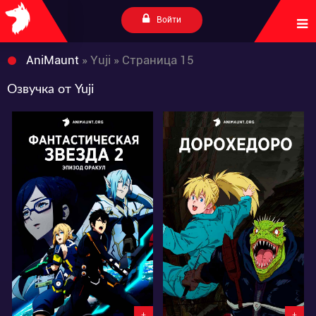
Войти
AniMaunt
» Yuji » Страница 15
Озвучка от Yuji
20248
55082
4
20
28
77
+
+