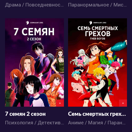
Драма / Повседневность / Романтика / Сёнэн / Школа / Аниме
Паранормальное / Мистика / Экшен / Комедия / Сёнэн / Ужасы / Аниме
10439
101401
2
11
41
113
+
+
7 семян 2 сезон
Семь смертных грехов: Гнев богов 3 сезон
Психология / Детектив / Драма / Приключения / Романтика / Сёдзё / Фантастика / Аниме
Аниме / Магия / Паранормальное / Приключения / Фэнтези