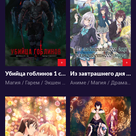
436435
49073
352
1140
25
122
+
+
Убийца гоблинов 1 сезон
Из завтрашнего дня разноцветного мира
Магия / Гарем / Экшен / Приключения / Фэнтези / Аниме
Аниме / Магия / Драма / Романтика
45199
429314