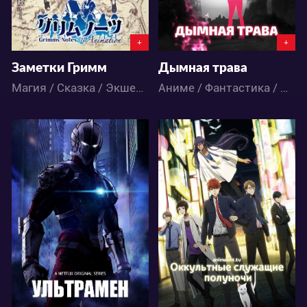
+
+
Заметки Гримм
Дымная трава
Магия / Сказка / Экшен / Приключения / Фэнтези / Аниме
Аниме / Фантастика / Фэнтези
24837
27565
9
11
19
30