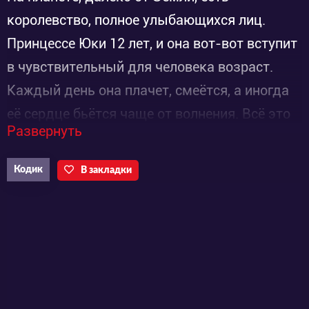
королевство, полное улыбающихся лиц.
Принцессе Юки 12 лет, и она вот-вот вступит
в чувствительный для человека возраст.
Каждый день она плачет, смеётся, а иногда
её сердце бьётся чаще от волнения. Всё это
Развернуть
время она беззаботно живёт в королевском
дворце. Заполняют её дни преданные слуги:
Кодик
В закладки
наставники Лейла и Изана, которые
помогают в политических делах, лидер
рыцарей Гарольд, а ещё... друг детства и
помощник Джошуа.
17-летняя Стелла — способный солдат
запаса, который всегда улыбается, ведь она