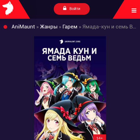
Войти
AniMaunt
»
Жанры
»
Гарем
» Ямада-кун и семь Ведьм
14+