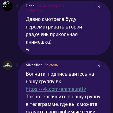
через поцелуй. А ещё – невосприимчивость к
Drind
Комментатор LVL
0
магии хозяек дара. Согласно легенде, если
OVER9000
семь ведьм соберутся вместе для особого
Давно смотрела буду
пересматривать второй
ритуала, то они получат доступ к
раз,очень прикольная
возможностям, о которых они и не мечтали.
анимешка)
Осталось только вычислить всех колдуний и
убедить их присоединиться к клубу.
MikhailKehl
Зритель
0
Волчата, подписывайтесь на
нашу группу вк:
https://vk.com/animaunttv
Так же загляните в нашу группу
в телеграмме, где вы сможете
скачать свои любимые серии: