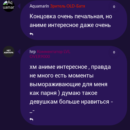
и попахивает магией. Парень по имени
Aquamarin
Зритель OLD-Батя
0
Миямура не стал закладывать эту странную
Концовка очень печальная, но
парочку. Напротив, он заинтригован и
аниме интересное даже очень
предлагает им возродить к жизни школьный
клуб оккультных практик.
hrp
Комментатор LVL
0
OVER9000
Герои узнают, что в каждом поколении
хм аниме интересное , правда
учениц есть обладательница магических
не много есть моменты
способностей. Кто-то даже не подозревает о
вымораживающие для меня
своём даре, кто-то – умело им пользуется,
как парня ) думаю такое
девушкам больше нравиться -
скрывая его от окружающих. Но Рю
_-
выделяется даже на их фоне. Оказывается,
его дар – копирование чужих способностей