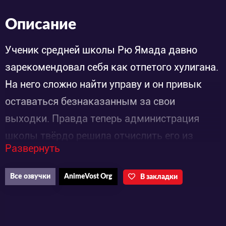
Описание
Ученик средней школы Рю Ямада давно
зарекомендовал себя как отпетого хулигана.
На него сложно найти управу и он привык
оставаться безнаказанным за свои
выходки. Правда теперь администрация
школы твёрдо решила отчислить его из
Развернуть
учебного заведения. Пристрастие юноши
решать все вопросы кулаками порядком
Все озвучки
AnimeVost Org
В закладки
надоело окружающим. Его одноклассница,
Урара Сирайси – полная противоположность.
Она прилежно учится и отличается кротким