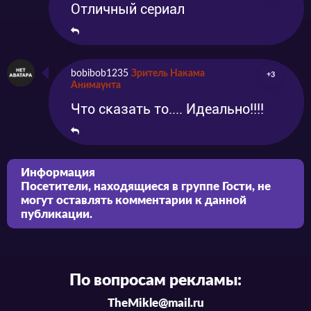
Отличный сериал
bobibob1235
Зритель Накама
+3
Анимаунта
Что сказать то.... Идеально!!!!
Информация
Посетители, находящиеся в группе
Гости
, не
могут оставлять комментарии к данной
публикации.
По вопросам рекламы:
TheMikle@mail.ru