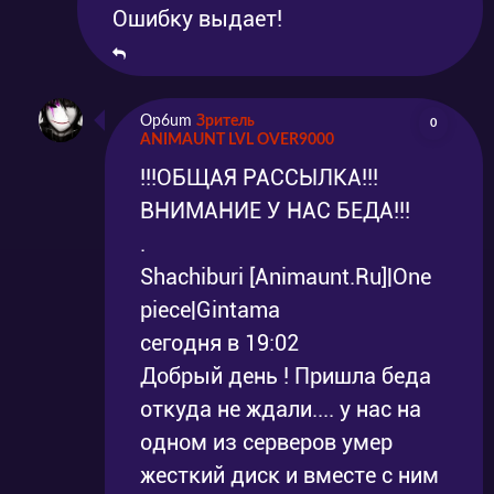
Ошибку выдает!
Op6um
Зритель
0
ANIMAUNT LVL OVER9000
!!!ОБЩАЯ РАССЫЛКА!!!
ВНИМАНИЕ У НАС БЕДА!!!
.
Shachiburi [Animaunt.Ru]|One
piece|Gintama
сегодня в 19:02
Добрый день ! Пришла беда
откуда не ждали.... у нас на
одном из серверов умер
жесткий диск и вместе с ним