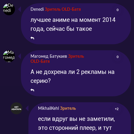
перешагнуть все разногласия, которые могут
Denedi
Зритель OLD-Батя
0
встать на пути у отважных героев.
лучшее аниме на момент 2014
года, сейчас бы такое
Смотрите сериал «Семь смертных грехов» на
нашем сайте в высоком качестве.
Магомед Батукаев
Зритель
0
OLD-Батя
А не дохрена ли 2 рекламы на
серию?
MikhailKehl
Зритель
+2
если вдруг вы не заметили,
это сторонний плеер, и тут