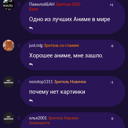
ПажилойБАН
Зритель OLD-
+1
Батя
Одно из лучших Аниме в мире
just.mlg
Зритель со стажем
0
Хорошее аниме, мне зашло.
nonstop1311
Зритель Новичок
-1
почему нет картинки
илья2001
Зритель Накама
0
Анимаунта