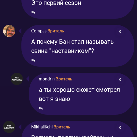
Это первий сезон
Compas
Зритель
0
А почему Бан стал называть
свина "наставником"?
mondrin
Зритель
0
а ты хорошо сюжет смотрел
вот я знаю
MikhailKehl
Зритель
0