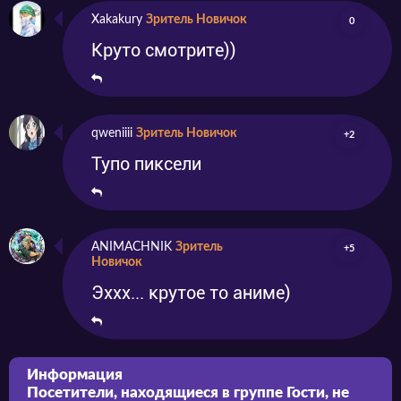
Xakakury
Зритель Новичок
0
Круто смотрите))
qweniiii
Зритель Новичок
+2
Тупо пиксели
ANIMACHNIK
Зритель
+5
Новичок
Эххх... крутое то аниме)
Информация
Посетители, находящиеся в группе
Гости
, не