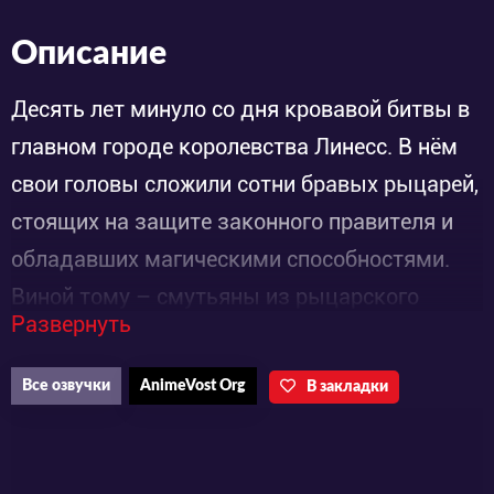
Описание
Десять лет минуло со дня кровавой битвы в
главном городе королевства Линесс. В нём
свои головы сложили сотни бравых рыцарей,
стоящих на защите законного правителя и
обладавших магическими способностями.
Виной тому – смутьяны из рыцарского
Развернуть
отряда Семь смертных грехов, которые
попытались осуществить государственный
Все озвучки
AnimeVost Org
В закладки
переворот.
С тех пор молва о страшных событиях всё