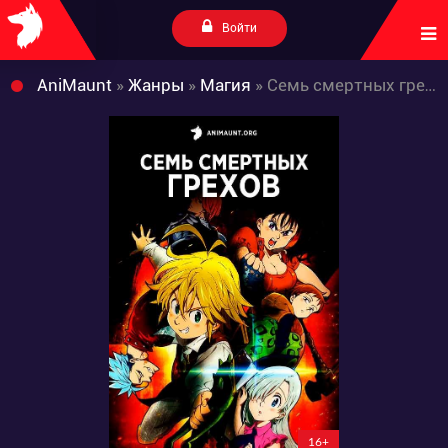
Войти
AniMaunt
»
Жанры
»
Магия
» Семь смертных грехов
16+