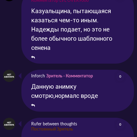
Комментатор LVL OVER9000
Казуальщина, пытающаяся
казаться чем-то иным.
Надежды подает, но это не
более обычного шаблонного
сенена
Inforch
Зритель - Комментатор
0
Данную анимку
смотрю,нормалс вроде
Rufer between thoughts
0
Постоянный Зритель