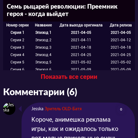
Семь рыцарей революции: Преемник
и парню придется привыкать к своей новой
героя - когда выйдет
роли. Он будет осваиваться в неизвестном
Номер серии
Название
Дата выхода оригинала
Дата релиза
для него мире, защищать обычных людей,
Серия 1
Эпизод 1
2021-04-05
2021-04-05
таких же, каким когда-то был и он.
Серия 2
Эпизод 2
2021-04-11
2021-04-12
Серия 3
Эпизод 3
2021-04-18
2021-04-18
Справится ли Немо со своей задачей? И
Серия 4
Эпизод 4
2021-04-25
2021-04-25
какие последствия ждут мир после такого
Серия 5
Эпизод 5
2021-05-02
2021-05-02
поворота судьбы?
Серия 6
Эпизод 6
2021-05-09
2021-05-09
Показать все серии
Серия 7
Эпизод 7
2021-05-16
2021-05-16
Серия 8
Эпизод 8
2021-05-23
2021-05-23
Комментарии (6)
Продолжение аниме “Семь рыцарей
Серия 9
Эпизод 9
2021-05-31
2021-05-31
Серия 10
Эпизод 10
2021-06-06
2021-06-06
революции: Преемник героя” смотрите на
Серия 11
Эпизод 11
2021-06-13
2021-06-13
Jesska
Зритель OLD-Батя
0
нашем сайте абсолютно бесплатно, без
Серия 12
Эпизод 12
2021-06-20
2021-06-20
Короче, анимешка реклама
подписки. У нас хорошее качество картинки
игры, как и ожидалось только
и потрясающая озвучка персонажей,