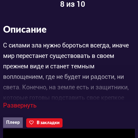
8
из 10
Описание
С силами зла нужно бороться всегда, иначе
мир перестанет существовать в своем
прежнем виде и станет темным
воплощением, где не будет ни радости, ни
света. Конечно, на земле есть и защитники,
которые готовы подставить свое крепкое
Развернуть
плечо и защитить обычных людей от темных
сил. Но все может пойти совсем не так, как
Плеер
В закладки
ожидалось, а события примут совершенно