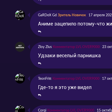
GaRDeX Gd
Зритель Новичок
17 апреля 202
Аниме зацепило потому-что жиз
Zloy Zlus
Комментатор LVL OVER9000
23 ок
Удзаки веселый парнишка
TeonFritt
Комментатор LVL OVER9000
17 ок
Где-то я это уже видел
Corqi
Комментатор LVL OVER9000
15 октяб