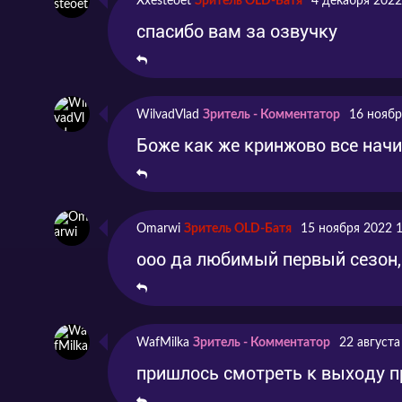
Xxesteoet
Лето! Пляж!Я хочу проверит
Зритель OLD-Батя
4 декабря 2022
Серия 6
мужество!
спасибо вам за озвучку
Я хочу потусоваться в кош
Серия 7
кафе и пабе!
WilvadVlad
Зритель - Комментатор
16 ноябр
Серия 8
Я хочу посмотреть фейерве
Боже как же кринжово все начи
Серия 9
Цуки Узаки хочет острых 
Omarwi
Зритель OLD-Батя
15 ноября 2022 
ооо да любимый первый сезон,
Серия 10
Я хочу потусоваться в Тотт
Серия 11
11 серия
WafMilka
Зритель - Комментатор
22 августа
пришлось смотреть к выходу п
Серия 12
12 серия