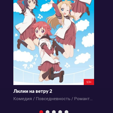
13+
Лилии на ветру 2
Д
Комедия / Повседневность / Романтика / Школа / Аниме