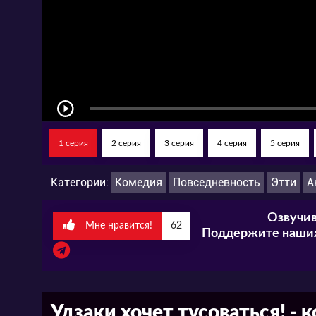
1 серия
2 серия
3 серия
4 серия
5 серия
Категории:
Комедия
Повседневность
Этти
А
Озвучив
Мне нравится!
62
Поддержите наших
Удзаки хочет тусоваться! - 