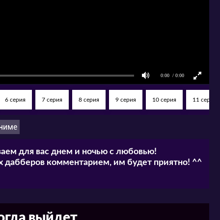
6 серия
7 серия
8 серия
9 серия
10 серия
11 серия
ниме
аем для вас днем и ночью с любовью!
 дабберов комментарием, им будет приятно! ^^
когда выйдет