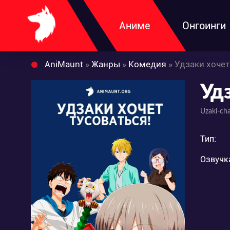
Аниме
Онгоинги
AniMaunt
»
Жанры
»
Комедия
» Удзаки хочет
Уд
Uzaki-cha
Тип:
Озвучк