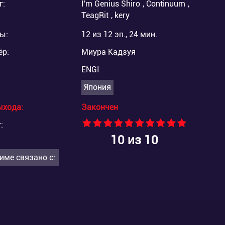
г:
I'm Genius Shiro
,
Continuum
,
TeagRit
,
kery
ы:
12 из 12 эп., 24 мин.
ёр:
Миура Кадзуя
ENGI
Япония
ыхода:
Закончен
:
10
из 10
име связано с: