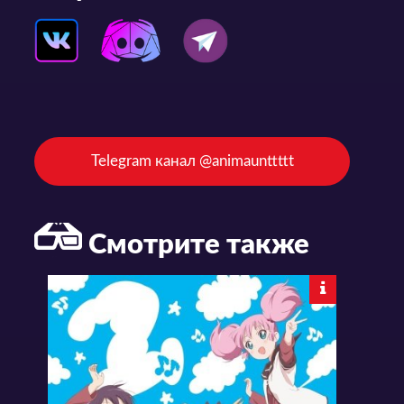
Telegram канал @animaunttttt
Смотрите также