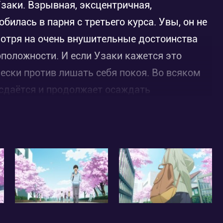
Узаки. Взрывная, эксцентричная,
илась в парня с третьего курса. Увы, он не
мотря на очень внушительные достоинства
оположности. И если Узаки кажется это
ески против лишать себя покоя. Во всяком
е сдаётся и продолжает осаждать
 героиня настолько твердолоба, что её не
(ну кому будет приятно, когда тебя
а тоже остра на язычок. И не упускает
ё больше раздражает предмет своего
т? Такой ли уж он одиночка и мизантроп, как
 он просто боится раскрыть свой внутренний
конце концов, парень готов помочь своей