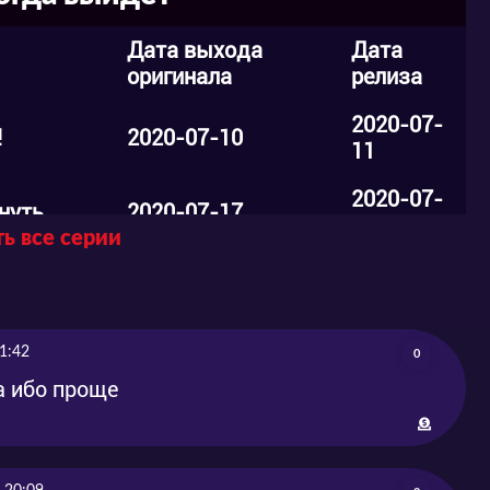
Дата выхода
Дата
оригинала
релиза
2020-07-
!
2020-07-10
11
2020-07-
нуть
2020-07-17
18
ь все серии
2020-07-
я о нас!
2020-07-24
25
2020-08-
1:42
здник!
2020-07-31
0
01
а ибо проще
 моего
2020-08-
2020-08-07
07