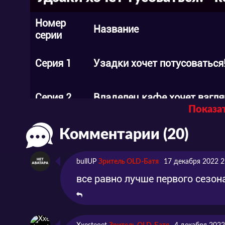
Номер
Название
серии
Серия 1
Узадки хочет потусоваться
Серия 2
Владелец кафе хочет взгля
Показат
Серия 3
Семья Асаи хочет заботитьс
Комментарии (20)
bullUP
Зритель OLD-Батя
17 декабря 2022 2
Серия 4
Я хочу вместе провести пра
все равно лучше первого сезон
Я хочу вмешиваться в дела
Серия 5
друга!