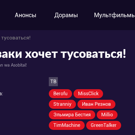
Анонсы
Дорамы
Мультфильм
 тусоваться!
заки хочет тусоваться!
n wa Asobitai!
ТВ
а:
Berofu
MissClick
Stranniy
Иван Резнов
Эльмира Бестия
Millio
TimMachine
GreenTalker