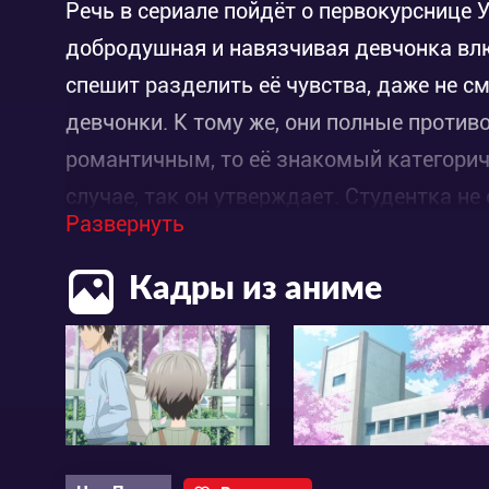
Речь в сериале пойдёт о первокурснице 
добродушная и навязчивая девчонка влюб
спешит разделить её чувства, даже не с
девчонки. К тому же, они полные против
романтичным, то её знакомый категорич
случае, так он утверждает. Студентка н
Развернуть
неприступную крепость. Кажется, главная
смущают даже откровенные оскорбления 
Кадры из аниме
постоянно называют «тупица»?). Хотя, он
случая это продемонстрировать, чем ещ
интереса. Раздражает, или раззадоривае
хочет казаться со стороны? Может быть,
потенциал и пуститься во все тяжкие? В 