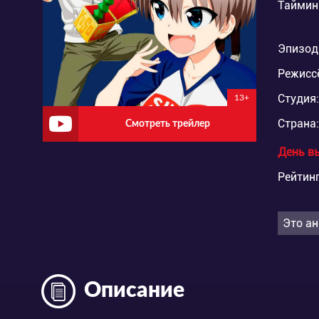
Таймин
Эпизод
Режисс
Студия:
13+
Страна:
Смотреть трейлер
День в
Рейтинг
Это ан
Описание