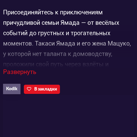
Присоединяйтесь к приключениям
причудливой семьи Ямада — от весёлых
событий до грустных и трогательных
моментов. Такаси Ямада и его жена Мацуко,
у которой нет таланта к домоводству,
проложили свой путь через взлёты и
Развернуть
падения. В конце концов их жизнь теперь
строится вокруг работы, брака и семьи. Они
Kodik
В закладки
живут вместе с острой на язык бабушкой,
сыном-подростком и непоседливой
маленькой дочерью, голос который
необычно громкий для ребёнка. Даже у
собаки в этой семье есть проблемы!