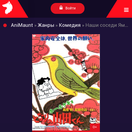
Войти
AniMaunt
»
Жанры
»
Комедия
» Наши соседи Ямада
0+