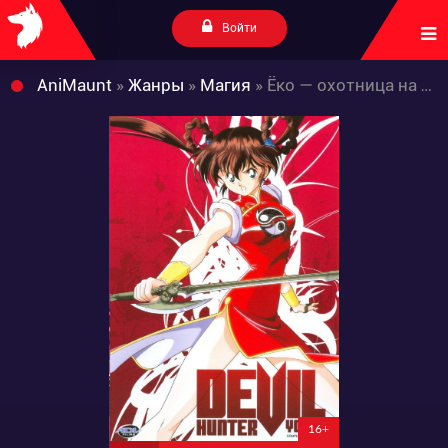
Войти
AniMaunt
»
Жанры
»
Магия
» Ёко — охотница на демонов
16+