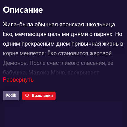
Описание
Жила-была обычная японская школьница
Ёко, мечтающая целыми днями о парнях. Но
одним прекрасным днем привычная жизнь в
корне меняется: Ёко становится жертвой
Демонов. После счастливого спасения, её
бабушка, Мадока Моно, раскрывает
Развернуть
семейную тайну. Оказывается, что семья
Моно уже сотни лет ведет борьбу со злом, и
Kodik
В закладки
для спасения мира Ёко придется продолжить
семейное дело и стать сто восьмой
охотницей за демонами.