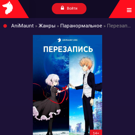
Войти
AniMaunt
»
Жанры
»
Паранормальное
» Перезапись
14+