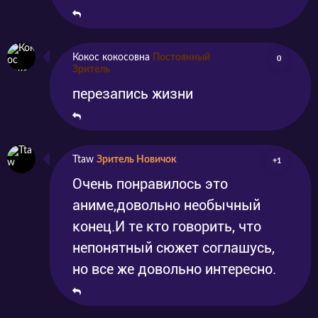
забывать об осторожности, ведь с помощью
магии можно заварить такую кашу, которою
долго придётся расхлёбывать.
Кокос кокосовна
Постоянный
0
Зритель
перезапись жизни
Смотрите аниме «Перезапись» онлайн на
нашем сайте в хорошем качестве. И не
забудьте поделиться своим мнением о
Ttaw
Зритель Новичок
+1
сериале! Кстати, какая из героинь
Очень понравилось это
понравилась вам больше остальных?
аниме,довольно необычный
конец.И те кто говорить, что
непонятный сюжет соглашусь,
но все же довольно интересно.