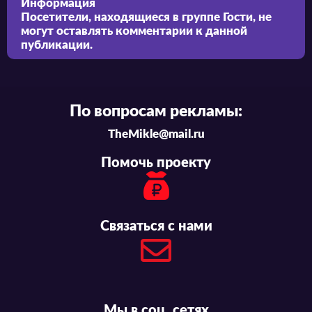
Информация
разобраться.
Посетители, находящиеся в группе
Гости
, не
могут оставлять комментарии к данной
публикации.
По вопросам рекламы:
TheMikle@mail.ru
Помочь проекту
Связаться с нами
Мы в соц. сетях