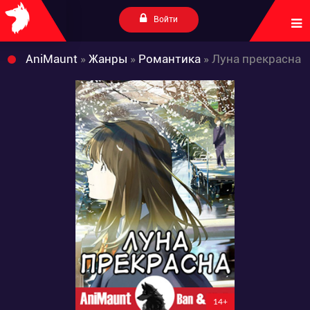
Войти
AniMaunt
»
Жанры
»
Романтика
» Луна прекрасна
14+