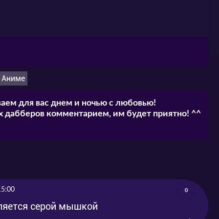
на, что я непопулярна!» онлайн на нашем
е поделиться своим мнением в комментариях.
Аниме
аем для вас днем и ночью с любовью!
 дабберов комментарием, им будет приятно! ^^
15:00
0
ляется серой мышкой