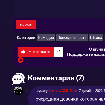
повседневную жизнь?
Смотрите забавное аниме «Это не моя ви
сайте в хорошем качестве. И не забудьт
Все серии
Категории:
Комедия
Повседневность
Школа
Озвучив
Мне нравится!
48
Поддержите наших
Комментарии (7)
toystory
Зритель OLD-Батя
7 декабря 2023 
очередная девочка которая яв