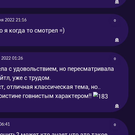
ня 2022 21:16
0
 я когда то смотрел =)
 2022 01:26
0
ела с удовольствием, но пересматривала
йтл, уже с трудом.
, отличная классическая тема, но..
 поистине говнистым характером!!
06:41
0
ючить? может кто знает что это такое.