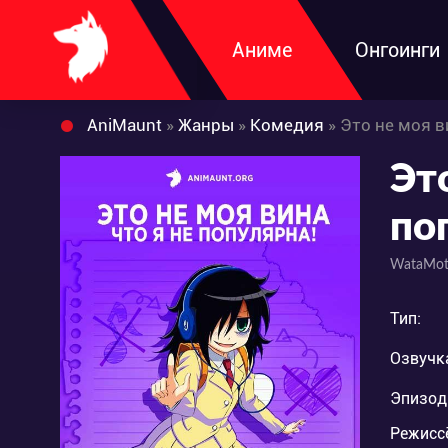
Аниме
Онгоинги
AniMaunt
»
Жанры
»
Комедия
» Это не моя в
Это
по
WataMot
Тип:
Озвучк
Эпизод
Режисс