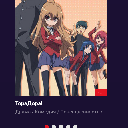
13+
ТораДора!
Т
Драма / Комедия / Повседневность / Романтика / Школа / Аниме
Д