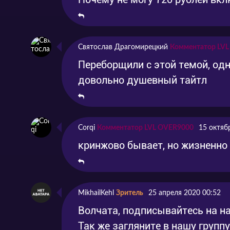
Святослав Драгомирецкий
Комментатор LV
Переборщили с этой темой, од
довольно душевный тайтл
Corqi
Комментатор LVL OVER9000
15 октяб
кринжово бывает, но жизненно
MikhailKehl
Зритель
25 апреля 2020 00:52
Волчата, подписывайтесь на на
Так же загляните в нашу групп