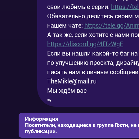
свои любимые серии:
https://t
Обязательно делитесь своим 
нашем чате:
https://tele.gg/An
А так же, если хотите с нами по
https://discord.gg/4fTzWgE
Если вы нашли какой-то баг на 
по улучшению проекта, дизайну
писать нам в личные сообщения
TheMikle@mail.ru
Мы ждём вас
Информация
Посетители, находящиеся в группе
Гости
, не
публикации.