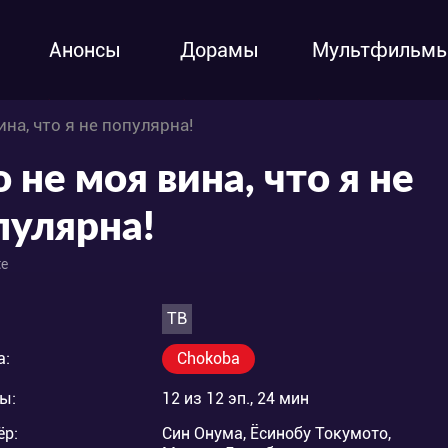
Анонсы
Дорамы
Мультфильм
ина, что я не популярна!
 не моя вина, что я не
пулярна!
e
ТВ
а:
Chokoba
ы:
12 из 12 эп., 24 мин
ёр:
Син Онума, Ёсинобу Токумото,