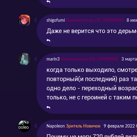
shigofumi
Комментатор LVL OVER9000
8 ию
Даже не верится что это дерьмо
marin3
Комментатор LVL OVER9000
3 марта
когда только выходило, смотр
повторный(и последний) раз та
одно дело - переходный возраст
только, не с героиней с таким
Napoleon
Зритель Новичок
9 февраля 2022 
Почему не могу 720 рублей вкл