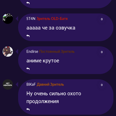
ST4N
Зритель OLD-Батя
0
ааааа че за озвучка
Endirse
Постоянный Зритель
0
аниме крутое
BiKaF
Давний Зритель
0
Ну очень сильно охото
продолжения