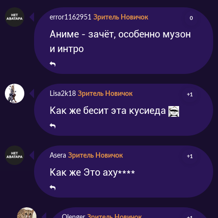
error1162951
Зритель Новичок
0
Аниме - зачёт, особенно музон
и интро
Lisa2k18
Зритель Новичок
+1
Как же бесит эта кусиеда
Asera
Зритель Новичок
+1
Как же Это аху****
Olenger
Зритель Новичок