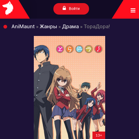
Войти
AniMaunt
»
Жанры
»
Драма
» ТораДора!
13+