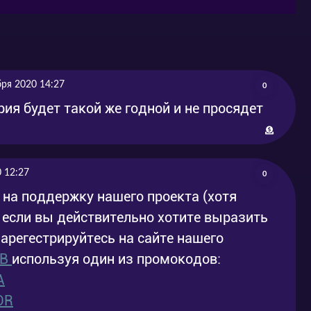
овников, ответственных за бесчисленное
может в этом новейший прототип гандама RX-
ому герою.
бря 2020 14:27
0
 Узнав о планах бунтарей, Кеннет Слег из
рия будет такой же годной и не просядет
 во главе с Лейном Эймом, пилотом RX-
м: Вспышка Хэтэуэй» в хорошем качестве и
 12:27
0
ро на нашем сайте!
 на поддержку нашего проекта (хотя
о если вы действительно хотите выразить
зарегестрируйтесь на сайте нашего
OB
используя один из промокодов:
A
OR