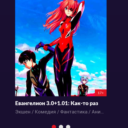
17+
Евангелион 3.0+1.01: Как-то раз
Л
Экшен / Комедия / Фантастика / Аниме
К