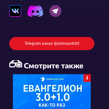
Telegram канал @animaunttttt
Смотрите также