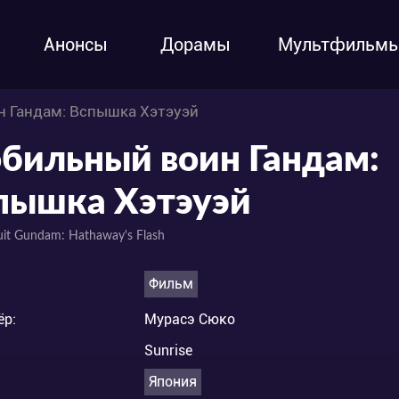
Анонсы
Дорамы
Мультфильм
н Гандам: Вспышка Хэтэуэй
бильный воин Гандам:
пышка Хэтэуэй
uit Gundam: Hathaway's Flash
Фильм
ёр:
Мурасэ Сюко
Sunrise
Япония