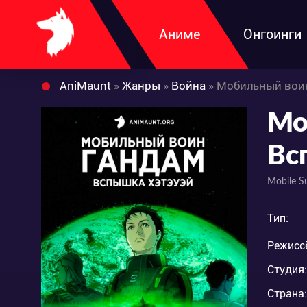
Аниме
Онгоинги
AniMaunt
»
Жанры
»
Война
» Мобильный вои
Мо
Вс
Mobile S
Тип:
Режисс
Студия:
Страна: