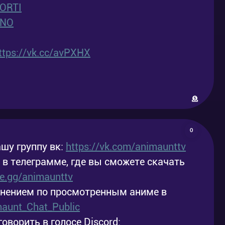
ORTI
ENO
ttps://vk.cc/avPXHX
0
шу группу вк:
https://vk.com/animaunttv
у в телеграмме, где вы сможете скачать
ele.gg/animaunttv
мнением по просмотренным аниме в
imaunt_Chat_Public
говорить в голосе Discord: