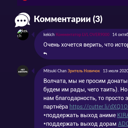
Федерации и её высокопоставленных чин
количество зверств и преступлений. По
Комментарии (3)
105, которым предстоит управлять главн
kekich
Комментатор LVL OVER9000
14 октя
Федерация, разумеется, тоже не дремлет.
Очень хочется верить, что исто
Космических сил Земли собирают группу
104FF, чтобы остановить Мафти.
Смотрите аниме «Мобильный воин Ганда
Mitsuki Chan
Зритель Новичок
13 июля 2020
русской озвучкой онлайн уже совсем ско
Волчата, мы не просим донаты
будем им рады, чего таить). Н
нам благодарность, то просто 
партнёра
https://cutter.li/dXQ1
*поддержать выход аниме
KIR
*поддержать выход дорам
AD