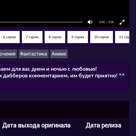
» онлайн на нашем сайте в хорошем
6 серия
7 серия
8 серия
9 серия
10 серия
11 серия
ючения
Фантастика
Аниме
аем для вас днем и ночью с любовью!
 дабберов комментарием, им будет приятно! ^^
Дата выхода оригинала
Дата релиза