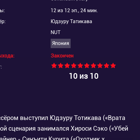
ы:
12 из 12 эп., 24 мин.
ёр:
Юдзуру Татикава
NUT
Япония
ыхода:
Закончен
:
10
из 10
иссёром выступил Юдзуру Тотикава («Врата
ткой сценария занимался Хироси Сэко («Убей
зайнер - Синъити Курита («Охотник х