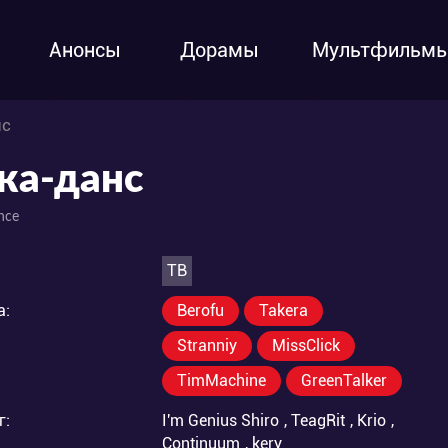
Анонсы
Дорамы
Мультфильм
нс
ка-данс
nce
ТВ
а:
Berofu
Takera
Stranniy
MissClick
TimMachine
GreenTalker
г:
I'm Genius Shiro
,
TeagRit
,
Krio
,
Continuum
,
kery