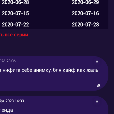
2020-06-28
2020-06-29
2020-07-15
2020-07-16
2020-07-22
2020-07-23
ь все серии
2020-07-29
2020-07-30
2020-08-05
2020-08-05
2020-08-12
2020-08-12
026 23:06
0
2020-08-19
2020-08-19
а нифига себе анимку, бля кайф как жаль
2020-08-26
2020-08-27
2020-09-02
2020-09-03
бря 2023 14:33
2020-09-09
2020-09-09
0
ленда