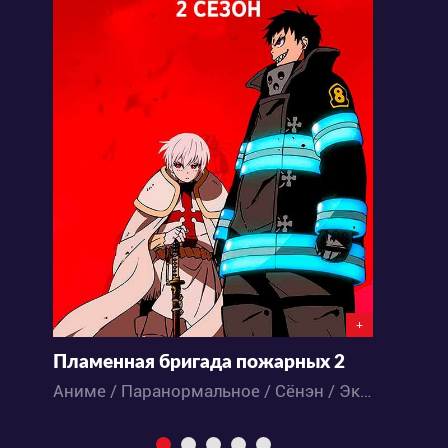
+
Пламенная бригада пожарных 2
Д
Аниме / Паранормальное / Сёнэн / Экшен
А