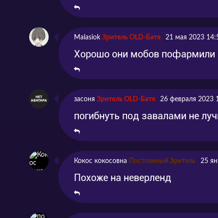
Серия 11
11 серия
Серия 12
12 серия
Malasiok
Зритель OLD-Батя
21 мая 2023 14:
Хорошо они мобов пофармили
засоня
Зритель OLD-Батя
26 февраля 2023 
погибнуть под завалами не луч
Кокос кокосовна
Постоянный Зритель
25 ян
Похоже на неверленд