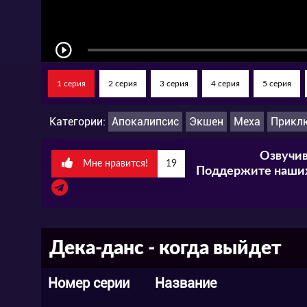
Совсем скоро смотрите аниме «Декаданс
качестве и русской озвучке!
1 серия
2 серия
3 серия
4 серия
5 серия
Категории:
Апокалипсис
Экшен
Меха
Прикл
Озвучив
Мне нравится!
19
Поддержите наших
Дека-данс - когда выйдет
Номер серии
Название