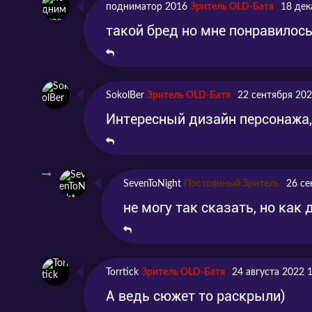
подниматор 2016
Зритель OLD-Батя
18 дек
такой бред но мне понравилось
SokolBer
Зритель OLD-Батя
22 сентября 202
Интересный дизайн персонажа,
SevenToNight
Постоянный Зритель
26 се
не могу так сказать, но как
Torrtick
Зритель OLD-Батя
24 августа 2022 
А ведь сюжет то раскрыли)