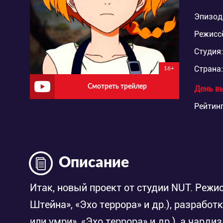
Эпизод
Режисс
Студия:
Страна:
16+
Смотреть трейлер
День в
Рейтинг
Описание
Итак, новый проект от студии NUT. Реж
Штейна», «Эхо террора» и др.), разрабо
или умри», «Эхо террора» и др.), а чарди