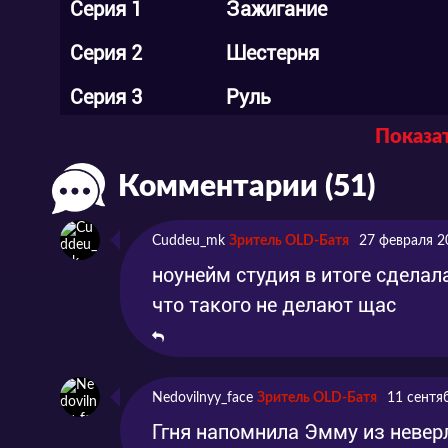
Серия 1
Зажигание
Серия 2
Шестерня
Серия 3
Руль
Показат
Серия 4
Трансмиссия
Комментарии (51)
Серия 5
Дифференциал
Серия 6
Радиатор
Cuddeu_mk
Зритель OLD-Батя
27 февраля 2
Серия 7
Привадной вал
ноунейм студия в итоге сделал
что такого не делают щас
Серия 8
Турбина
Серия 9
Турбокомпрессор
Nedovilnyy_face
Зритель OLD-Батя
11 сентя
Серия 10
тормозная система
Ггня напомнила Эмму из невер