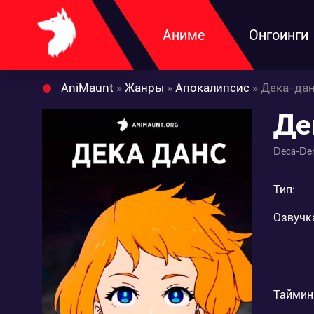
Аниме
Онгоинги
AniMaunt
»
Жанры
»
Апокалипсис
» Дека-да
Де
Deca-De
Тип:
Озвучк
Таймин