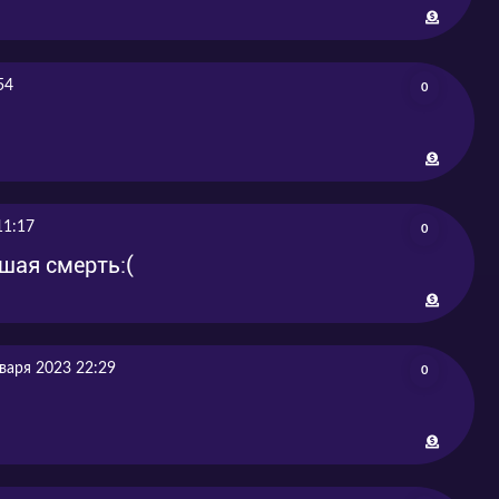
2020-09-16
2020-09-17
2020-09-23
2020-09-23
54
0
11:17
0
шая смерть:(
варя 2023 22:29
0