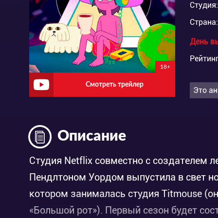
Студия:
Страна:
День в
Рейтинг
18+
Смотреть трейлер
Это ан
Описание
Студия Netflix совместно с создателем 
Пендлтоном Уордом выпустила в свет н
котором занималась студия Titmouse (о
«Большой рот»). Первый сезон будет сост