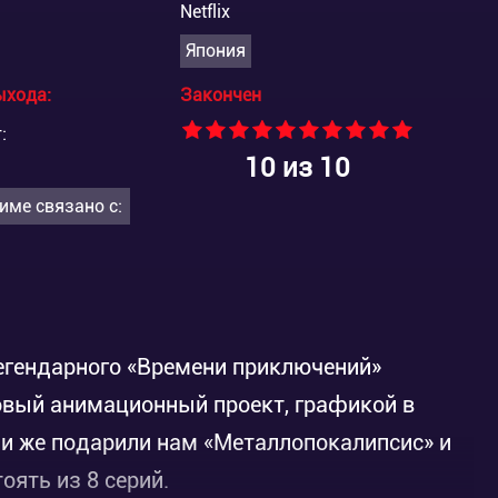
Netflix
Япония
ыхода:
Закончен
:
10
из 10
име связано с:
легендарного «Времени приключений»
овый анимационный проект, графикой в
ни же подарили нам «Металлопокалипсис» и
оять из 8 серий.