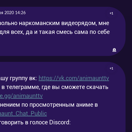
2020-04-20
2020-04-21
ря 2020 14:26
+1
2020-04-20
2020-04-21
овольно наркоманским видеорядом, мне
для всех, да и такая смесь сама по себе
2020-04-20
2020-04-21
+1
шу группу вк:
https://vk.com/animaunttv
у в телеграмме, где вы сможете скачать
ele.gg/animaunttv
мнением по просмотренным аниме в
imaunt_Chat_Public
говорить в голосе Discord: