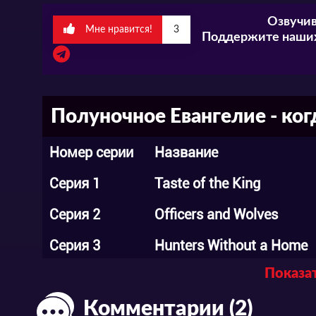
очередная трипово-научно-фантастическа
Озвучив
ум.
Мне нравится!
3
Поддержите наших
Смотрите мультсериал «Полуночное Еван
русской озвучке на нашем сайте!
Полуночное Евангелие - ког
Номер серии
Название
Серия 1
Taste of the King
Серия 2
Officers and Wolves
Серия 3
Hunters Without a Home
Показат
Серия 4
Blinded by My End
Комментарии (2)
Серия 5
Annihilation of Joy