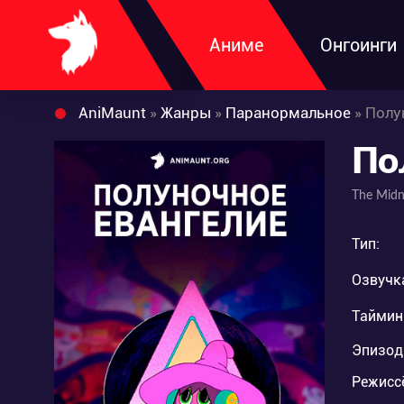
Аниме
Онгоинги
AniMaunt
»
Жанры
»
Паранормальное
» Полу
По
The Midn
Тип:
Озвучк
Таймин
Эпизод
Режисс