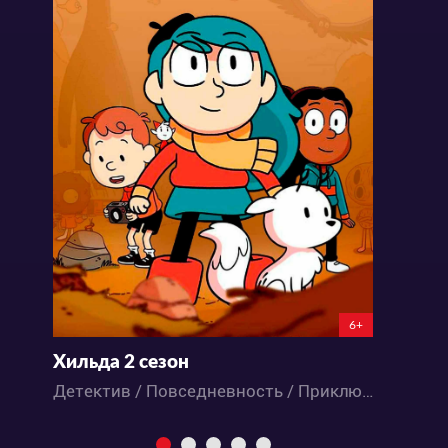
6+
Хильда 2 сезон
С
Детектив / Повседневность / Приключения / Фэнтези / Мультфильмы