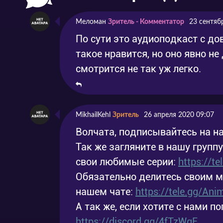
Серия 6
Vulture with Honor
Меломан
Зритель - Комментатор
23 сентяб
Серия 7
Turtles of the Eclipse
По сути это аудиоподкаст с д
такое нравится, но оно явно не 
Серия 8
Mouse of Silver
смотрится не так уж легко.
MikhailKehl
Зритель
26 апреля 2020 09:07
Волчата, подписывайтесь на на
Так же загляните в нашу групп
свои любимые серии:
https://t
Обязательно делитесь своим 
нашем чате:
https://tele.gg/An
А так же, если хотите с нами по
https://discord.gg/4fTzWgE