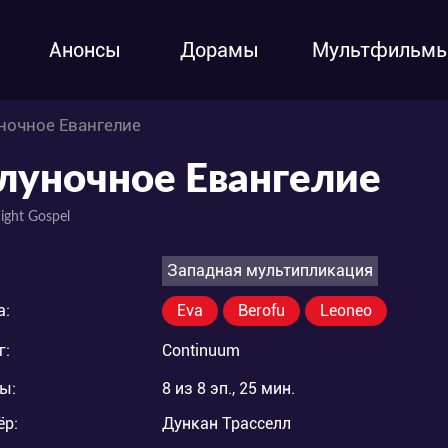
Анонсы
Дорамы
Мультфильм
ночное Евангелие
луночное Евангелие
ight Gospel
Западная мультипликация
а:
Eva
Berofu
Leoneo
г:
Continuum
ы:
8 из 8 эп., 25 мин.
ёр:
Дункан Трасселл