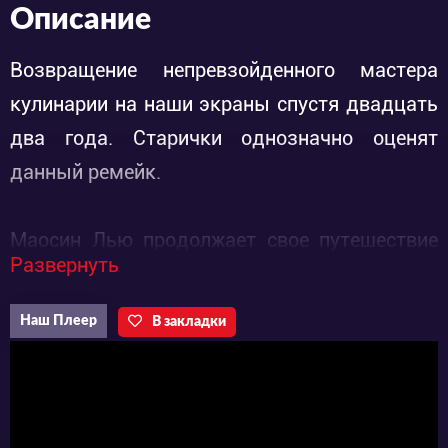
Описание
Возвращение непревзойденного мастера
кулинарии на наши экраны спустя двадцать
два года. Старички однозначно оценят
данный ремейк.
Маосин Лью продолжает свое путешествие
Развернуть
по Китаю, дабы постичь секреты
кулинарных шедевров. Однако во время
Наш Плеер
В закладки
странствий главного героя разгорается
настоящая кулинарная война. Подпольный
поварской цех, стремящийся захватить
власть на людьми с помощью еды, сделал