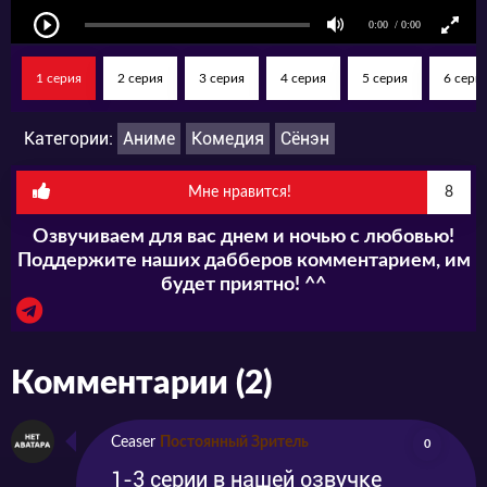
1 серия
2 серия
3 серия
4 серия
5 серия
6 сери
Категории:
Аниме
Комедия
Сёнэн
Мне нравится!
8
Озвучиваем для вас днем и ночью с любовью!
Поддержите наших дабберов комментарием, им
будет приятно! ^^
Комментарии (2)
Ceaser
Постоянный Зритель
0
1-3 серии в нашей озвучке