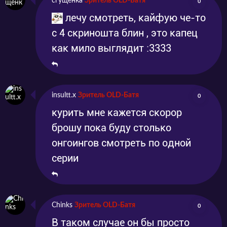
сгущенка
Зритель OLD-Батя
0
лечу смотреть, кайфую че-то
с 4 скриношта блин , это капец
как мило выглядит :3333
insultt.x
Зритель OLD-Батя
0
курить мне кажется скорор
брошу пока буду столько
онгоингов смотреть по одной
серии
Chinks
Зритель OLD-Батя
0
В таком случае он бы просто