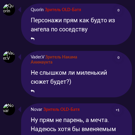
Quorin
Зритель OLD-Батя
0
Персонажи прям как будто из
ангела по соседству
Vader.V
Зритель Накама
0
Анимаунта
Не слышком ли миленький
сюжет будет?)
Novar
Зритель OLD-Батя
+1
Ну прям не парень, а мечта.
Надеюсь хотя бы вменяемым