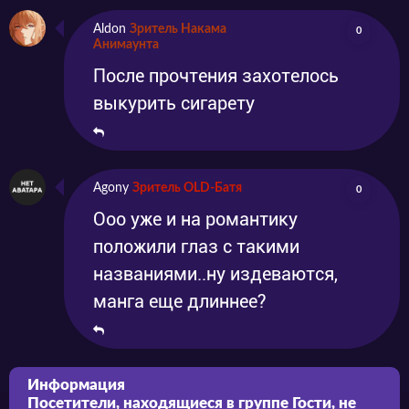
Aldon
Зритель Накама
0
Анимаунта
После прочтения захотелось
выкурить сигарету
Agony
Зритель OLD-Батя
0
Ооо уже и на романтику
положили глаз с такими
названиями..ну издеваются,
манга еще длиннее?
Информация
Посетители, находящиеся в группе
Гости
, не