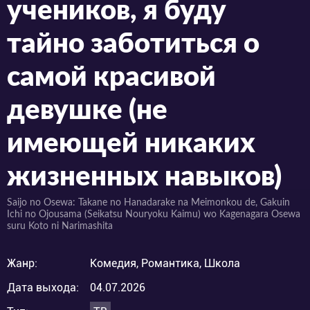
учеников, я буду
тайно заботиться о
самой красивой
девушке (не
имеющей никаких
жизненных навыков)
Saijo no Osewa: Takane no Hanadarake na Meimonkou de, Gakuin
Ichi no Ojousama (Seikatsu Nouryoku Kaimu) wo Kagenagara Osewa
suru Koto ni Narimashita
Жанр:
Комедия, Романтика, Школа
Дата выхода:
04.07.2026