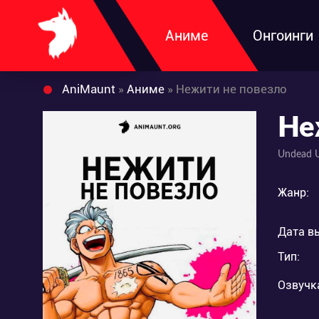
Аниме
Онгоинги
AniMaunt
»
Аниме
» Нежити не повезло
Не
Undead 
Жанр:
Дата в
Тип:
Озвучк