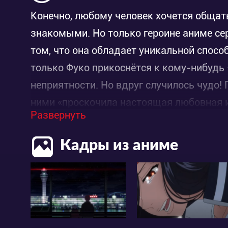
Конечно, любому человек хочется общат
знакомыми. Но только героине аниме сер
том, что она обладает уникальной спосо
только Фуко прикоснётся к кому-нибудь 
неприятности. Но вдруг случилось чудо!
ними «проскочила настоящая любовная ис
Развернуть
нежить! Да, да, да самый что ни на есть
познакомились-то они при весьма стран
Кадры из аниме
покончить с жизнью упав под паровоз зна
молодые люди начинают встречаться, и
любовную сторону Главный герой стал та
переслала ходить всё время ходить время
улыбаться…