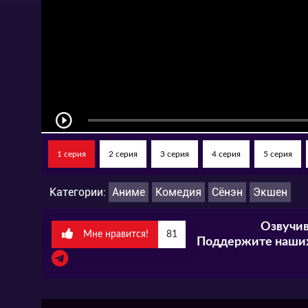
1 серия
2 серия
3 серия
4 серия
5 серия
Категории:
Аниме
Комедия
Сёнэн
Экшен
Озвучив
Мне нравится!
81
Поддержите наших