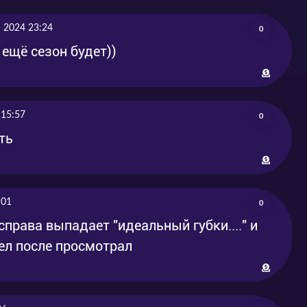
 2024 23:24
0
 ещё сезон будет))
 15:57
0
ть
:01
0
справа выпадает "идеальный губки...." и
тел после просмотрал