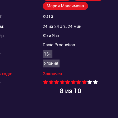
Мария Максимова
г:
KOT3
ы:
24 из 24 эп., 24 мин.
ёр:
Юки Ясэ
David Production
:
16+
Япония
ыхода:
Закончен
:
8
из 10