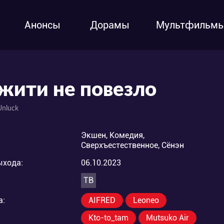
Анонсы
Дорамы
Мультфильм
жити не повезло
Unluck
Экшен, Комедия,
Сверхъестественное, Сёнэн
ыхода:
06.10.2023
ТВ
а:
AIFRED
Leoneo
Kto-to_tam
Mutsuko Air