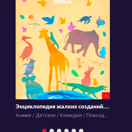
+
Энциклопедия жалких созданий. Фильм
C
Аниме / Детское / Комедия / Повседневность
М