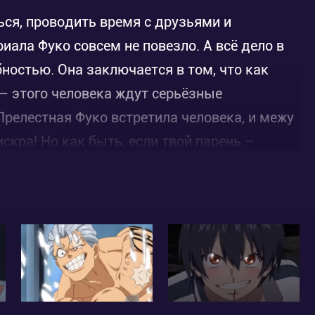
ься, проводить время с друзьями и
иала Фуко совсем не повезло. А всё дело в
бностью. Она заключается в том, что как
– этого человека ждут серьёзные
 Прелестная Фуко встретила человека, и межу
кра! Но как быть, если твой парень –
 человек между жизнью и смертью! Да и
ны обстоятельства – парень просто хотел
я, что смерть ему не грозит. Тем не менее,
 их отношения продолжают развиваться в
к заботиться о своей девушке, что она даже
 грустной, а даже наоборот, всё чаще