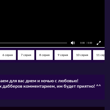
6 серия
7 серия
8 серия
9 серия
10 серия
11 серия
аем для вас днем и ночью с любовью!
 дабберов комментарием, им будет приятно! ^^