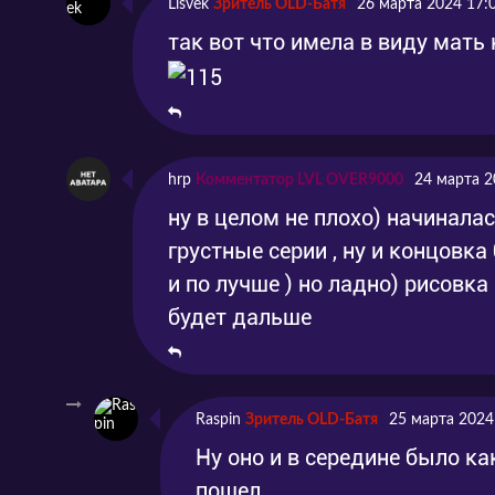
Lisvek
Зритель OLD-Батя
26 марта 2024 17:
так вот что имела в виду мать 
hrp
Комментатор LVL OVER9000
24 марта 2
ну в целом не плохо) начиналас
грустные серии , ну и концовка
и по лучше ) но ладно) рисовка
будет дальше
Raspin
Зритель OLD-Батя
25 марта 2024
Ну оно и в середине было ка
пошел