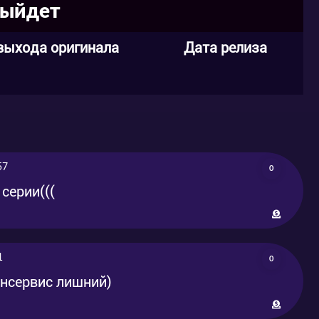
выйдет
выхода оригинала
Дата релиза
57
0
серии(((
1
0
ансервис лишний)