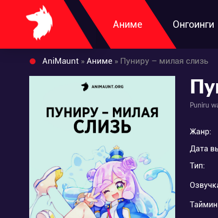
Аниме
Онгоинги
AniMaunt
»
Аниме
» Пуниру – милая слизь
Пу
Puniru w
Жанр:
Дата в
Тип:
Озвучк
Таймин