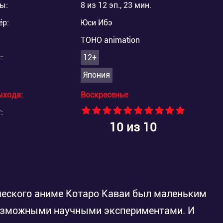
ы:
8 из 12 эп., 23 мин.
ёр:
Юси Ибэ
TOHO animation
:
12+
Япония
ыхода:
Воскресенье
:
10
из 10
ческого аниме Котаро Каваи был маленьким
возможными научными экспериментами. И