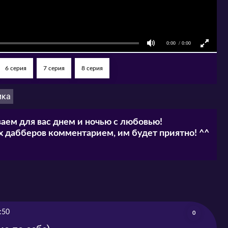
6 серия
7 серия
8 серия
ика
аем для вас днем и ночью с любовью!
 дабберов комментарием, им будет приятно! ^^
:50
0