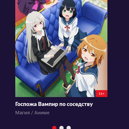
16+
Госпожа Вампир по соседству
Д
Магия / Аниме
М