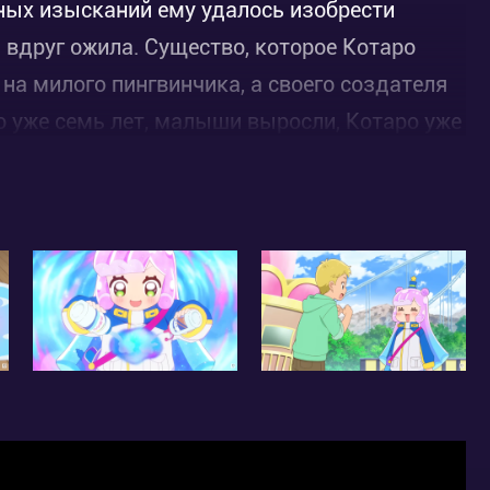
ьных изысканий ему удалось изобрести
а вдруг ожила. Существо, которое Котаро
 на милого пингвинчика, а своего создателя
 уже семь лет, малыши выросли, Котаро уже
ется признаться в своих чувствах к
научилась обращаться в обаятельную
ратил на неё внимание.