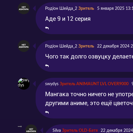
Родіон Шейда_2
Зритель
5 января 2025 13:
Аде 9 и 12 серия
Родіон Шейда_2
Зритель
22 декабря 2024 2
Чого так долго озвуцку делает
swydys
Зритель ANIMAUNT LVL OVER9000
Мангака точно ничего не употр
другими аниме, это ещё цвето
Silva
Зритель OLD-Батя
22 декабря 2024