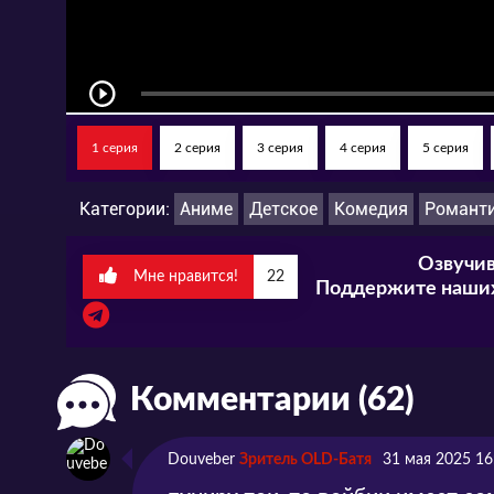
1 серия
2 серия
3 серия
4 серия
5 серия
Категории:
Аниме
Детское
Комедия
Романт
Озвучив
Мне нравится!
22
Поддержите наших
Комментарии (62)
Douveber
Зритель OLD-Батя
31 мая 2025 16