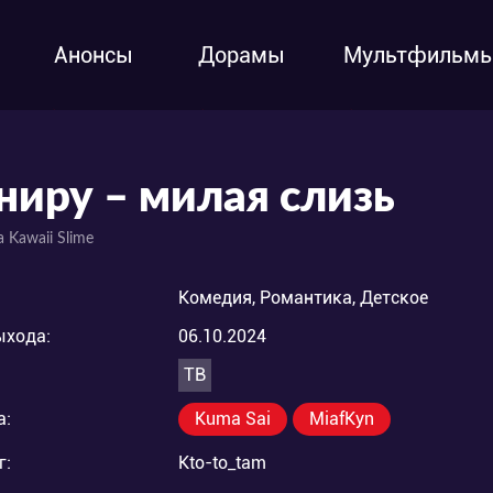
Анонсы
Дорамы
Мультфильм
ниру – милая слизь
a Kawaii Slime
Комедия, Романтика, Детское
ыхода:
06.10.2024
ТВ
а:
Kuma Sai
MiafKyn
г:
Kto-to_tam