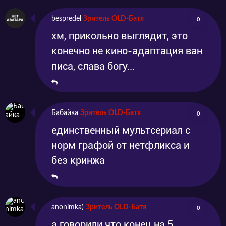
bespredel
Зритель OLD-Батя
0
хм, прикольно выглядит, это
конечно не кино-адаптация ван
писа, слава богу...
Бабайка
Зритель OLD-Батя
0
единственный мультсериал с
норм графой от нетфликса и
без кринжа
anonimka)
Зритель OLD-Батя
0
а говорили что конец на 5