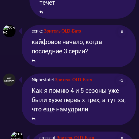
течет
есикс
Зритель OLD-Батя
0
кайфовое начало, когда
последние 3 серии?
Niphestotel
Зритель OLD-Батя
+1
Как я помню 4 и 5 сезоны уже
были хуже первых трех, а тут хз,
что еще намудрили
crosscut
Зритель OLD-Батя
0