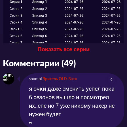
Серия 1
Эпизод 1
2024-07-26
2024-07-26
Серия 2
Эпизод 2
2024-07-26
2024-07-26
Серия 3
Эпизод 3
2024-07-26
2024-07-26
Серия 4
Эпизод 4
2024-07-26
2024-07-26
Серия 5
Эпизод 5
2024-07-26
2024-07-26
Серия 6
Эпизод 6
2024-07-26
2024-07-26
Серия 7
Эпизод 7
2024-07-26
2024-07-26
Показать все серии
Серия 8
Эпизод 8
2024-07-26
2024-07-26
Серия 9
Эпизод 9
2024-07-26
2024-07-26
Комментарии (49)
snumbi
Зритель OLD-Батя
0
я очки даже сменить успел пока
6 сезонов вышло и посмотрел
их..спс но 7 уже никому нахер не
нужен будет