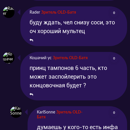
Rader
Зритель OLD-Батя
0
буду ждать, чел снизу соси, это
оч хороший мультец
Кошачий ус
Зритель OLD-Батя
0
принц тампонов 6 часть, кто
может заспойлерить это
концовочная будет ?
KarlSonne
Зритель OLD-
0
Батя
думаешь у кого-то есть инфа