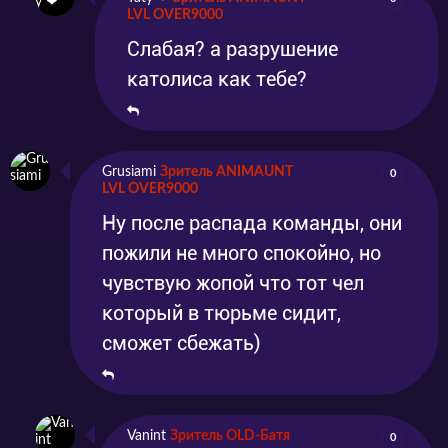
LVL OVER9000
Слабая? а разрушение
католиса как тебе?
Grusiami
Зритель ANIMAUNT
0
LVL OVER9000
Ну после распада команды, они
пожили не много спокойно, но
чувствую жопой что тот чел
который в тюрьме сидит,
сможет сбежать)
Vanint
Зритель OLD-Батя
0