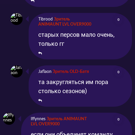
Tibrood
Зритель
0
ANIMAUNT LVL OVER9000
старых персов мало очень,
только гг
Jaflaon
Зритель OLD-Батя
0
та закругляться им пора
столько сезонов)
Iffynnes
Зритель ANIMAUNT
0
LVL OVER9000
если они объединят команду