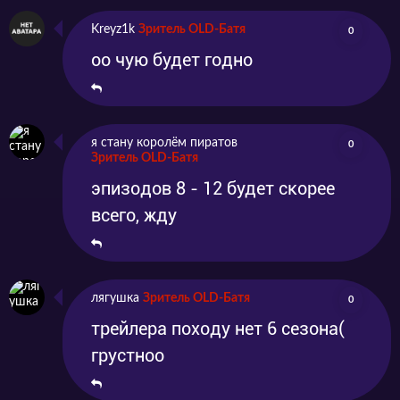
Kreyz1k
Зритель OLD-Батя
0
оо чую будет годно
я стану королём пиратов
0
Зритель OLD-Батя
эпизодов 8 - 12 будет скорее
всего, жду
лягушка
Зритель OLD-Батя
0
трейлера походу нет 6 сезона(
грустноо