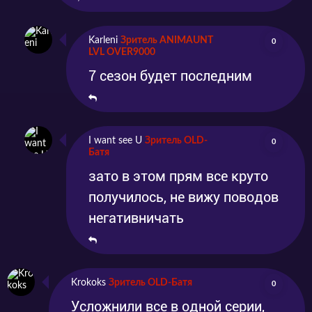
Karleni
Зритель ANIMAUNT
0
LVL OVER9000
7 сезон будет последним
I want see U
Зритель OLD-
0
Батя
зато в этом прям все круто
получилось, не вижу поводов
негативничать
Krokoks
Зритель OLD-Батя
0
Усложнили все в одной серии,