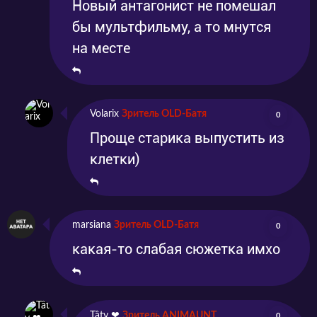
Новый антагонист не помешал
бы мультфильму, а то мнутся
на месте
Volarix
Зритель OLD-Батя
0
Проще старика выпустить из
клетки)
marsiana
Зритель OLD-Батя
0
какая-то слабая сюжетка имхо
Tâty ❤
Зритель ANIMAUNT
0