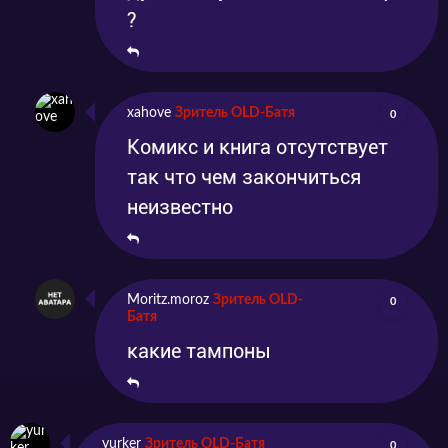
?
xahove
Зритель OLD-Батя
0
Комикс и книга отсутствует
так что чем закончиться
неизвестно
Moritz.moroz
Зритель OLD-
0
Батя
какие тампоны
yurker
Зритель OLD-Батя
0