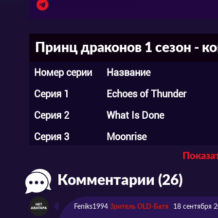
Принц драконов 1 сезон - к
Номер серии
Название
Серия 1
Echoes of Thunder
Серия 2
What Is Done
Серия 3
Moonrise
Показат
Серия 4
Bloodthirsty
Комментарии (26)
Серия 5
An Empty Throne
Серия 6
Through the Ice
Feniks1994
Зритель OLD-Батя
18 сентября 2