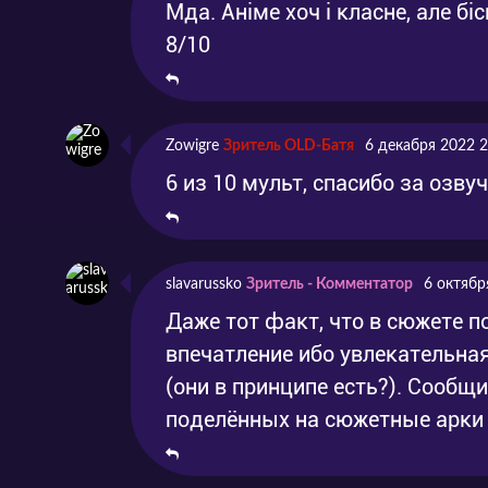
Серия 7
The Dagger and the Wolf
Мда. Аніме хоч і класне, але бі
8/10
Серия 8
Cursed Caldera
Серия 9
Wonderstorm
Zowigre
Зритель OLD-Батя
6 декабря 2022 2
6 из 10 мульт, спасибо за озву
slavarussko
Зритель - Комментатор
6 октябр
Даже тот факт, что в сюжете по
впечатление ибо увлекательная
(они в принципе есть?). Сообщил
поделённых на сюжетные арки 