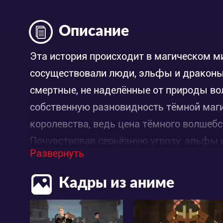
Описание
Эта история происходит в магическом ми
сосуществовали люди, эльфы и драконы
смертные, не наделённые от природы в
собственную разновидность тёмной магии
королевства, ведь цена тёмного волшебс
Почувствовав серьёзную угрозу, эльфы 
Развернуть
другую часть континента и теперь им з
лет жители магических королевств нахо
Кадры из аниме
дракона по имени Гром. Однако совсем н
злые чары. Надвигается страшная война