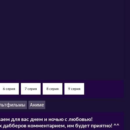
ь ли лицо, которое больше остальных
тобы её развязать? Разумеется! Коварство,
 приключения ждут вас!
а нашем сайте в режиме онлайн, хорошем
бесплатно!
6 серия
7 серия
8 серия
9 серия
льтфильмы
Аниме
аем для вас днем и ночью с любовью!
 дабберов комментарием, им будет приятно! ^^