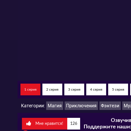
Будут ли их преследовать? Конечно! Ест
заинтересовано в войне и сделает всё, ч
интриги, преследования и удивительные
Смотрите мультсериал «Принц Дракон» н
качестве и русской озвучке совершенно 
1 серия
2 серия
3 серия
4 серия
5 серия
Категории:
Магия
Приключения
Фэнтези
Му
Озвучив
Мне нравится!
126
Поддержите наших