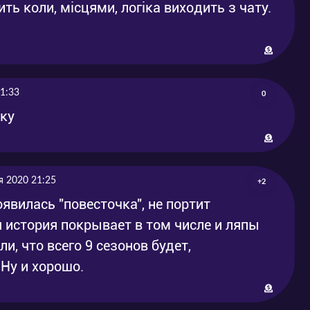
2018-09-14
2018-09-15
сить коли, місцями, логіка виходить з чату.
2018-09-14
2018-09-15
2018-09-14
2018-09-15
1:33
0
чку
я 2020 21:25
+2
явилась "повесточка", не портит
 история покрывает в том числе и ляпы
и, что всего 9 сезонов будет,
Ну и хорошо.