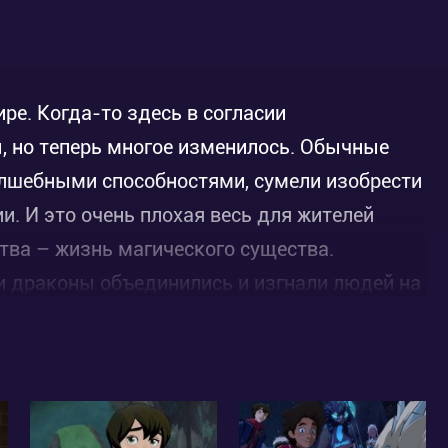
ре. Когда-то здесь в согласии
, но теперь многое изменилось. Обычные
олшебными способностями, сумели изобрести
. И это очень плохая весь для жителей
тва – жизнь магического существа.
и драконы объединились и изгнали людей на
апрещено возвращаться на Восток. Тысячу
дились под защитой могущественного
едавно людям удалось убить его, используя
.