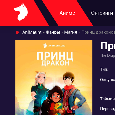
Аниме
Онгоинги
AniMaunt
»
Жанры
»
Магия
» Принц драконов
Пр
The Drag
Тип:
Озвучк
Таймин
Перево