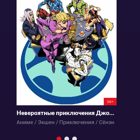
16+
Невероятные приключения ДжоДжо 5 сезон: Золотой ветер
А
Аниме / Экшен / Приключения / Сёнэн