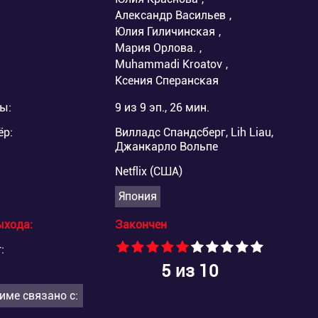
Александр Васильев
,
Юлия Гиличинская
,
Мария Орлова.
,
Muhammadi Kroatov
,
Ксения Сперанская
ы:
9 из 9 эп., 26 мин.
ёр:
Вилладс Спандсберг, Lih Liau,
Джанкарло Вольпе
Netflix (США)
Япония
ыхода:
Закончен
:
5
из 10
име связано с: