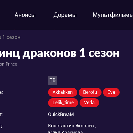
Анонсы
Дорамы
Мультфильм
 1 сезон
инц драконов 1 сезон
on Prince
ТВ
а:
Akkakken
Berofu
Eva
Lelik_time
Veda
г:
QuickBreaM
д:
Константин Яковлев
,
Юлия Краснова
,