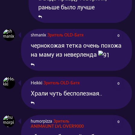
раньше было лучше
shmanix
Зритель OLD-Батя
0
чернокожая тетка очень похожа
на маму из неверленда
Heikki
Зритель OLD-Батя
0
Храли чуть бесполезная..
humorpizza
Зритель
0
ANIMAUNT LVL OVER9000