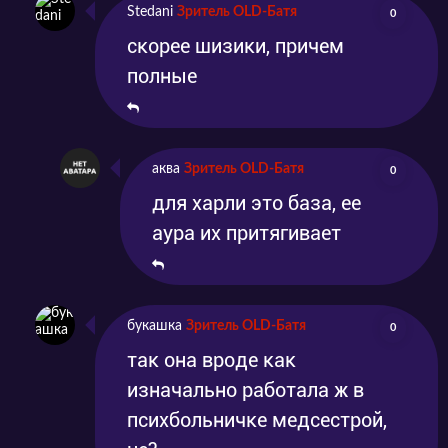
Stedani
Зритель OLD-Батя
0
скорее шизики, причем
полные
аква
Зритель OLD-Батя
0
для харли это база, ее
аура их притягивает
букашка
Зритель OLD-Батя
0
так она вроде как
изначально работала ж в
психбольничке медсестрой,