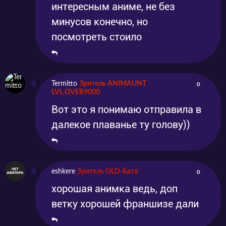
интересным аниме, не без
минусов конечно, но
посмотреть стоило
Termitto
Зритель ANIMAUNT
0
LVL OVER9000
Вот это я понимаю отправила в
далекое плаванье ту голову))
eshkere
Зритель OLD-Батя
0
хорошая анимка ведь, доп
ветку хорошей франшизе дали