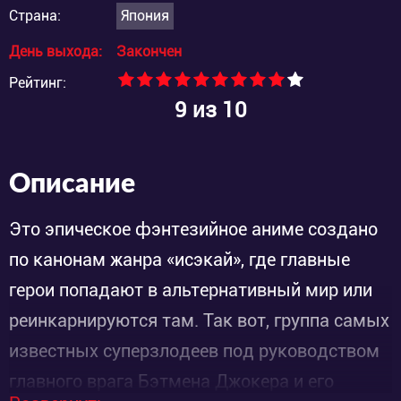
Страна:
Япония
День выхода:
Закончен
Рейтинг:
9
из 10
Описание
Это эпическое фэнтезийное аниме создано
по канонам жанра «исэкай», где главные
герои попадают в альтернативный мир или
реинкарнируются там. Так вот, группа самых
известных суперзлодеев под руководством
главного врага Бэтмена Джокера и его