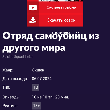
Смотреть трейлер
Скачать сезон
целиком
Отряд самоубийц из
другого мира
Suicide Squad Isekai
Жанр:
Экшен
Дата выхода:
06.07.2024
Тип:
ТВ
Эпизоды:
10 из 10 эп., 23 мин.
Рейтинг:
18+