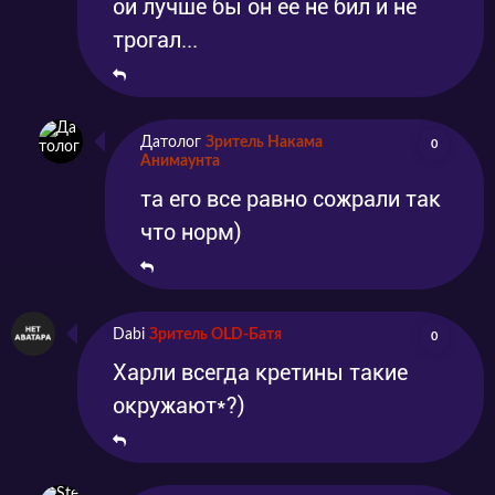
ой лучше бы он её не бил и не
трогал...
Датолог
Зритель Накама
0
Анимаунта
та его все равно сожрали так
что норм)
Dabi
Зритель OLD-Батя
0
Харли всегда кретины такие
окружают*?)