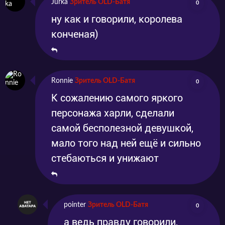
Jurka
Зритель OLD-Батя
0
ну как и говорили, королева
конченая)
Ronnie
Зритель OLD-Батя
0
К сожалению самого яркого
персонажа харли, сделали
самой бесполезной девушкой,
мало того над ней ещё и сильно
стебаються и унижают
pointer
Зритель OLD-Батя
0
а ведь правду говорили,