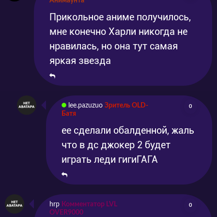
Анимаунта
Прикольное аниме получилось,
мне конечно Харли никогда не
нравилась, но она тут самая
яркая звезда
lee.pazuzuo
Зритель OLD-
0
Батя
ее сделали обалденной, жаль
что в дс джокер 2 будет
играть леди гигиГАГА
hrp
Комментатор LVL
0
OVER9000