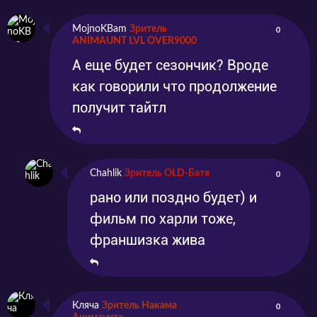
MojnoKBam
Зритель
0
ANIMAUNT LVL OVER9000
А еще будет сезончик? Вроде
как говорили что продолжение
получит тайтл
Chahlik
Зритель OLD-Батя
0
рано или поздно будет) и
фильм по харли тоже,
франшизка жива
Кляча
Зритель Накама
0