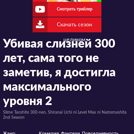
Смотреть трейлер
Скачать сезон
целиком
Убивая слизней 300
лет, сама того не
заметив, я достигла
максимального
уровня 2
Slime Taoshite 300-nen, Shiranai Uchi ni Level Max ni Nattemashita
2nd Season
Жанр:
Комедия, Фэнтези, Повседневность