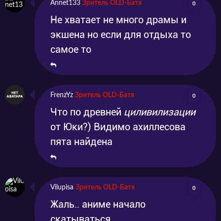
Annet133
Зритель OLD-Батя
0
Не хватает не много драмы и
экшена но если для отдыха то
самое то
FrenzYz
Зритель OLD-Батя
0
Что по древней
циливилизации
от Юки?) Видимо ахиллесова
пята найдена
Vilupisa
Зритель OLD-Батя
0
Жаль.. аниме начало
скатываться