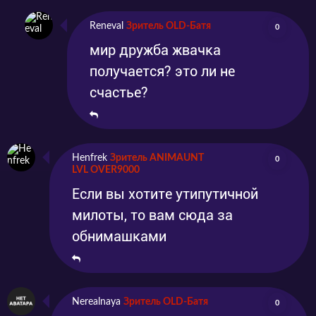
Reneval
Зритель OLD-Батя
0
мир дружба жвачка
получается? это ли не
счастье?
Henfrek
Зритель ANIMAUNT
0
LVL OVER9000
Если вы хотите утипутичной
милоты, то вам сюда за
обнимашками
Nerealnaya
Зритель OLD-Батя
0