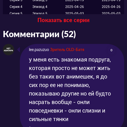
Серия 3
Эпизод 3
2025-04-19
2025-04-19
Серия 4
Эпизод 4
2025-04-26
2025-04-26
Серия 5
Эпизод 5
2025-05-03
2025-05-03
Показать все серии
Серия 6
Эпизод 6
2025-05-10
2025-05-10
Серия 7
Эпизод 7
2025-05-17
2025-05-17
Комментарии (52)
Серия 8
Эпизод 8
2025-05-24
2025-05-24
Серия 9
Эпизод 9
2025-05-31
2025-05-31
Серия 10
Эпизод 10
2025-06-07
2025-06-07
lee.pazuzuo
Зритель OLD-Батя
0
Серия 11
Эпизод 11
2025-06-14
2025-06-14
у меня есть знакомая подруга,
Серия 12
Эпизод 12
2025-06-21
2025-06-21
которая просто не может жить
без таких вот анимешек, я до
сих пор ее не понимаю,
показываю другие но ей будто
насрать вообще - онли
повседневки - онли слизни и
сильные тянки