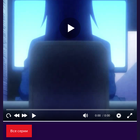
замечательную команду, достигла высшего
уровня развития и живёт спокойной жизнью.
Однако всё внезапно меняется, когда на ее
пороге появляются гости из другого
измерения. Они просят помочь им в борьбе с
неизвестным врагом, который угрожает их
миру. Адзуса соглашается и отправляется в
путь со своими старыми друзьями. Вместе
они исследуют новый мир, сражаются с
монстрами и ищут путь к победе над врагом.
Все серии