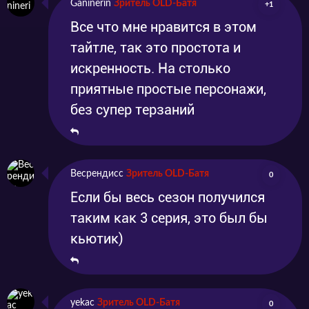
Ganinerin
Зритель OLD-Батя
+1
Все что мне нравится в этом
тайтле, так это простота и
искренность. На столько
приятные простые персонажи,
без супер терзаний
Весрендисс
Зритель OLD-Батя
0
Если бы весь сезон получился
таким как 3 серия, это был бы
кьютик)
yekac
Зритель OLD-Батя
0