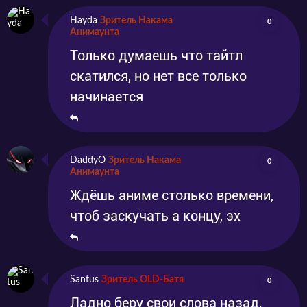
Hayda
Зритель Накама
0
Анимаунта
Только думаешь что тайтл
скатился, но нет все только
начинается
DaddyO
Зритель Накама
0
Анимаунта
Ждёшь аниме столько времени,
чтоб заскучать а концу, эх
Santus
Зритель OLD-Батя
0
Ладно беру свои слова назад,