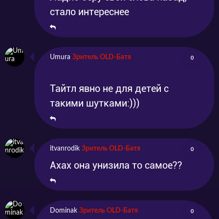
стало интереснее
Umura
Зритель OLD-Батя
0
Тайтл явно не для детей с
такими шутками:)))
itvanrodik
Зритель OLD-Батя
0
Ахах она унизила то самое??
Dominak
Зритель OLD-Батя
0