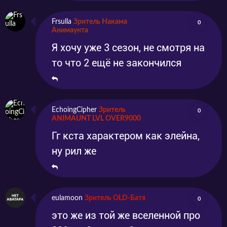
Frsulla
Зритель Накама
0
Анимаунта
Я хочу уже 3 сезон, не смотря на
то что 2 ещё не закончился
EchoingCipher
Зритель
0
ANIMAUNT LVL OVER9000
Гг кста характером как элейна,
ну рил же
eulamoon
Зритель OLD-Батя
0
это же из той же вселенной про