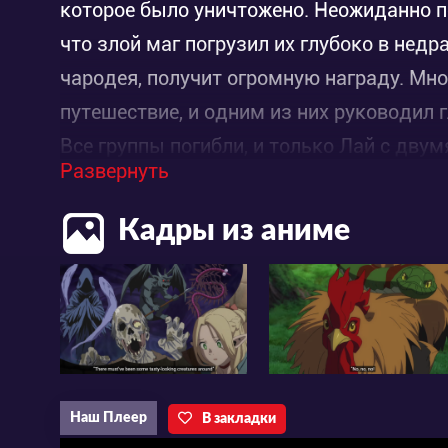
которое было уничтожено. Неожиданно п
что злой маг погрузил их глубоко в недр
чародея, получит огромную награду. Мно
путешествие, и одним из них руководил 
Все группы погибли, и только Лай с дву
Развернуть
путешествие: остальные люди были ун
путешествие становится всё опасней, ед
Кадры из аниме
герой?
Наш Плеер
В закладки