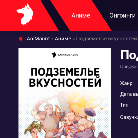
Аниме
Онгоинги
AniMaunt
»
Аниме
» Подземелье вкусностей
По
Dungeon
Жанр:
Дата в
Тип:
Озвучк