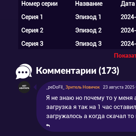
Номер серии
Название
Дата
Серия 1
Эпизод 1
2024
Серия 2
Эпизод 2
2024
Серия 3
Эпизод 3
2024
Показат
Серия 4
Эпизод 4
2024
Комментарии (173)
Серия 5
Эпизод 5
2024
Серия 6
Эпизод 6
2024
_peDoFil_
Зритель Новичок
23 августа 2025
Серия 7
Эпизод 7
2024
Я не знаю но почему то у меня
загрузка я так на 1 час остави
Серия 8
Эпизод 8
2024
загружалось а когда скачал то
Серия 9
Эпизод 9
2024