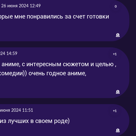
26 июня 2024 12:49
0
-05-16
2024-05-16
орые мне понравились за счет готовки
-05-22
2024-05-22
-05-30
2024-05-30
-06-05
2024-06-05
24 14:59
+1
е аниме, с интересным сюжетом и целью ,
-06-13
2024-06-13
комедии)) очень годное аниме,
 июня 2024 11:51
+1
 из лучших в своем роде)