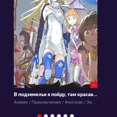
+
В подземелье я пойду, там красавицу найду – Меч Оратории
С
Аниме / Приключения / Фэнтези / Экшен