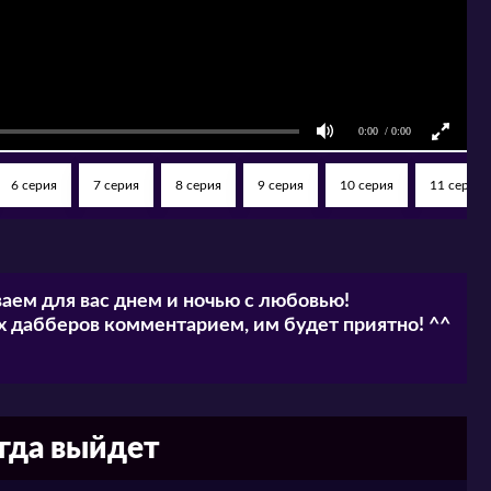
6 серия
7 серия
8 серия
9 серия
10 серия
11 серия
аем для вас днем и ночью с любовью!
 дабберов комментарием, им будет приятно! ^^
огда выйдет