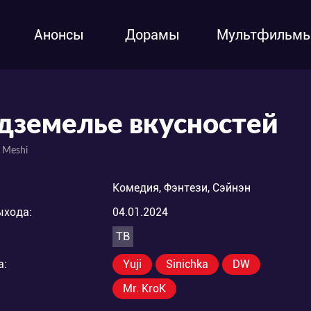
Анонсы
Дорамы
Мультфильм
дземелье вкусностей
 Meshi
Комедия, Фэнтези, Сэйнэн
ыхода:
04.01.2024
ТВ
а:
Yuji
Sinichka
DW
Mr. KroK