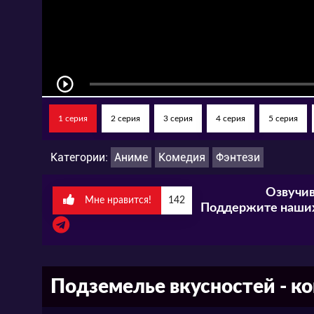
1 серия
2 серия
3 серия
4 серия
5 серия
Категории:
Аниме
Комедия
Фэнтези
Озвучив
Мне нравится!
142
Поддержите наших
Подземелье вкусностей - к