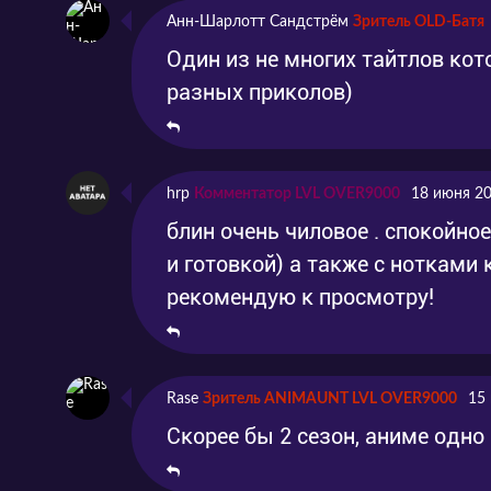
Анн-Шарлотт Сандстрём
Зритель OLD-Батя
Серия 21
Эпизод 20
2024
Один из не многих тайтлов кот
Серия 22
разных приколов)
Эпизод 21
2024
Серия 23
Эпизод 22
2024
Серия 24
Эпизод 23
2024
hrp
Комментатор LVL OVER9000
18 июня 20
блин очень чиловое . спокойно
Серия 25
Эпизод 24
2024
и готовкой) а также с нотками 
рекомендую к просмотру!
Rase
Зритель ANIMAUNT LVL OVER9000
15
Скорее бы 2 сезон, аниме одно