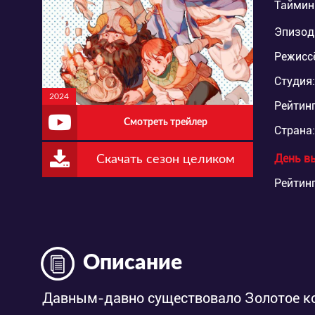
Таймин
Эпизод
Режисс
Студия:
2024
Рейтинг
Смотреть трейлер
Страна:
День в
Скачать сезон целиком
Рейтинг
Описание
Давным-давно существовало Золотое кор