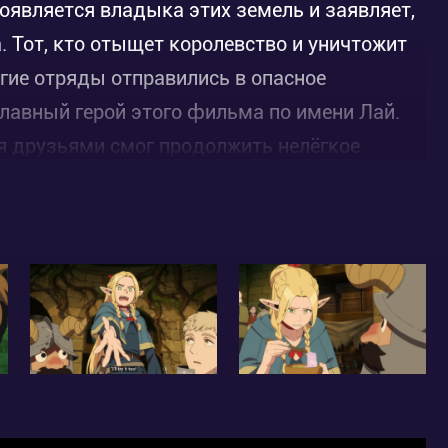
оявляется владыка этих земель и заявляет,
а. Тот, кто отыщет королевство и уничтожит
гие отряды отправились в опасное
главный герой этого фильма по имени Лай.
мя друзьями смог продолжить нелёгкое
ичтожены огромным драконом. Каждый день
а на исходе, какое решение примет главный