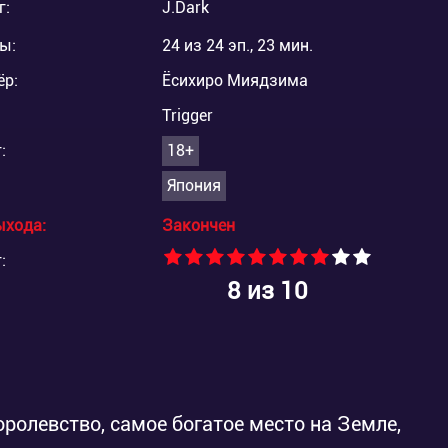
г:
J.Dark
ы:
24 из 24 эп., 23 мин.
ёр:
Ёсихиро Миядзима
Trigger
:
18+
Япония
ыхода:
Закончен
:
8
из 10
олевство, самое богатое место на Земле,