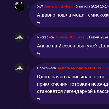
Серия 10
Эпизод 10
2024
SitX
Зритель OLD-Батя
6 августа 2024 15:14
Серия 11
Эпизод 11
2024
А давно пошла мода темнокожи
Серия 12
Эпизод 12
2024
Серия 13
Эпизод 13
2024
мискариса
Зритель OLD-Батя
31 июля 2024
Серия 14
Эпизод 14
2024
Анонс на 2 сезон был уже? Дол
Серия 15
Эпизод 15
2024
Серия 16
Эпизод 16
2024
Holycowden
Зритель ANIMAUNT LVL OVER9
Серия 17
Эпизод 16
2024
Однозначно записываю в топ 1
приключения, готовкаи неожид
Серия 18
Эпизод 17
2024
становятся легендарной класси
Серия 19
Эпизод 18
2024
Серия 20
Эпизод 19
2024