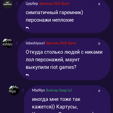
Цербер
Зритель OLD-Батя
0
симпатичный гаремник)
персонажи неплохие
tebeshiyouri
Зритель OLD-Батя
0
Откуда столько людей с никами
лол персонажей, маунт
выкупили riot games?
MiafKyn
Войсер Овер Lvl
0
иногда мне тоже так
кажется)) Картусы,