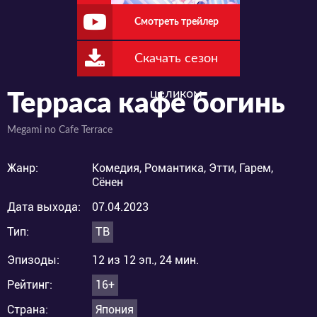
Смотреть трейлер
Скачать сезон
целиком
Терраса кафе богинь
Megami no Cafe Terrace
Жанр:
Комедия, Романтика, Этти, Гарем,
Сёнен
Дата выхода:
07.04.2023
Тип:
ТВ
Эпизоды:
12 из 12 эп., 24 мин.
Рейтинг:
16+
Страна:
Япония