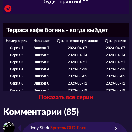
обожающая розыгрыши, шутки,
будет приятно! ^^
переодевания и каратэ. Двадцатилетняя
Рихо Цукишима, совмещающая работу с
Терраса кафе богинь - когда выйдет
обучением в колледже. Кстати, эта девушка
– внучка известной актрисы и сама
Номер серии
Название
Дата выхода оригинала
Дата релиза
Серия 1
Эпизод 1
2023-04-07
2023-04-07
снималась в фильмах, когда была
Серия 2
Эпизод 2
2023-04-14
2023-04-14
маленькой, кое-кто до сих пор узнаёт в ней
Серия 3
Эпизод 3
2023-04-21
2023-04-21
Серия 4
Эпизод 4
2023-04-29
2023-04-29
потешную малышку. Двадцатилетняя
Серия 5
Эпизод 5
2023-05-05
2023-05-05
Ширагику Оно, мечтающая пойти по стопам
Серия 6
Эпизод 6
2023-05-12
2023-05-12
родителей и стать шеф-поваром.
Серия 7
Эпизод 7
2023-05-19
2023-05-19
Показать все серии
Серия 8
Эпизод 8
2023-05-26
2023-05-26
Девятнадцатилетняя Аканэ Хоудзи из очень
Серия 9
Эпизод 9
2023-06-02
2023-06-02
Комментарии (85)
обеспеченной семьи, которая играет на
Серия 10
Эпизод 10
2023-06-09
2023-06-09
Серия 11
Эпизод 11
2023-06-16
2023-06-16
гитаре и поёт в своей группе, несмотря на
Серия 12
Эпизод 12
2023-06-23
2023-06-23
Tony Stark
Зритель OLD-Батя
0