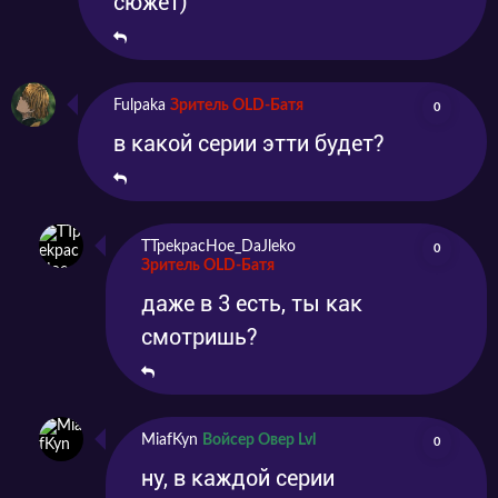
сюжет)
Fulpaka
Зритель OLD-Батя
0
в какой серии этти будет?
TTpekpacHoe_DaJleko
0
Зритель OLD-Батя
даже в 3 есть, ты как
смотришь?
MiafKyn
Войсер Овер Lvl
0
ну, в каждой серии