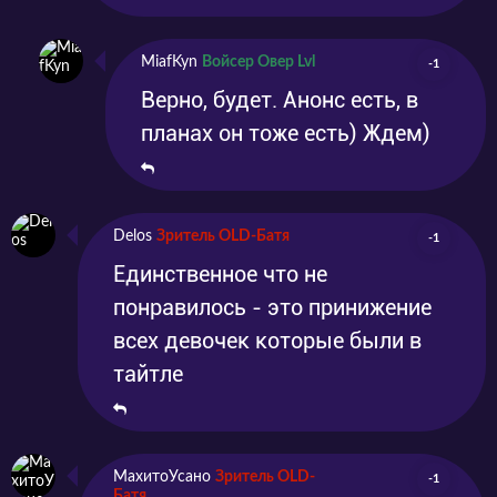
MiafKyn
Войсер Овер Lvl
-1
Верно, будет. Анонс есть, в
планах он тоже есть) Ждем)
Delos
Зритель OLD-Батя
-1
Единственное что не
понравилось - это принижение
всех девочек которые были в
тайтле
МахитоУсано
Зритель OLD-
-1
Батя