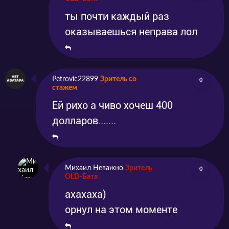
ты почти каждый раз
оказываешься неправа лол
Petrovic22899
Зритель со
0
стажем
Ей рихо а чиво хочеш 400
долларов.......
Михаил Неважно
Зритель
0
OLD-Батя
ахахаха)
орнул на этом моменте