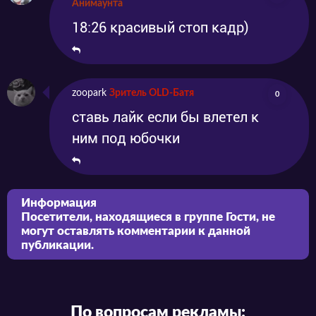
Анимаунта
18:26 красивый стоп кадр)
zoopark
Зритель OLD-Батя
0
ставь лайк если бы влетел к
ним под юбочки
Информация
Посетители, находящиеся в группе
Гости
, не
могут оставлять комментарии к данной
публикации.
По вопросам рекламы: