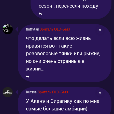
сезон . перенесли походу
fluffytail
Зритель OLD-Батя
0
что делать если всю жизнь
нравятся вот такие
розоволосые тянки или рыжие,
но они очень странные в
жизни...
Kutsya
Зритель OLD-Батя
0
У Аканэ и Сирагику как по мне
самые большие амбиции)