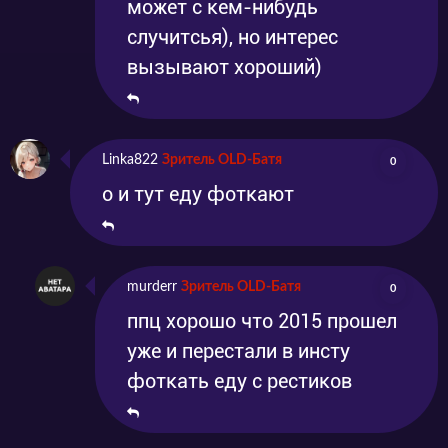
может с кем-нибудь
случитсья), но интерес
вызывают хороший)
Linka822
Зритель OLD-Батя
0
о и тут еду фоткают
murderr
Зритель OLD-Батя
0
ппц хорошо что 2015 прошел
уже и перестали в инсту
фоткать еду с рестиков