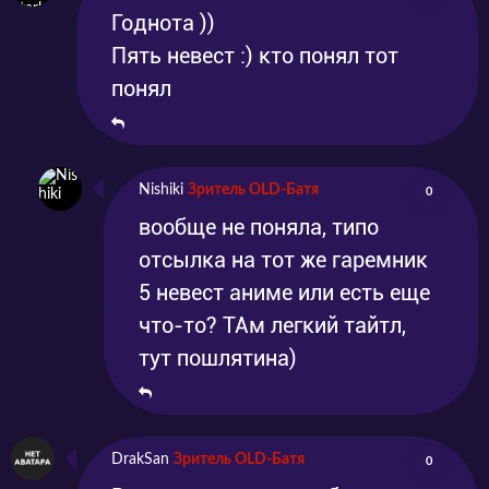
возражения родителей.
Годнота ))
Что ждёт этих милых девушек? Воплотят ли
Пять невест :) кто понял тот
они свои в мечты в реальность или
понял
останутся провинциальными
мечтательницами? Смогут ли они дать
заведению вторую жизнь? Простит ли себя
Nishiki
Зритель OLD-Батя
0
Хаято за то, что не простилась с бабушкой?
вообще не поняла, типо
Смотрите аниме «Терраса кафе богинь»
отсылка на тот же гаремник
5 невест аниме или есть еще
бесплатно вместе с Анимаунт!
что-то? ТАм легкий тайтл,
тут пошлятина)
DrakSan
Зритель OLD-Батя
0