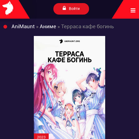
Войти
AniMaunt
»
Аниме
» Терраса кафе богинь
2023