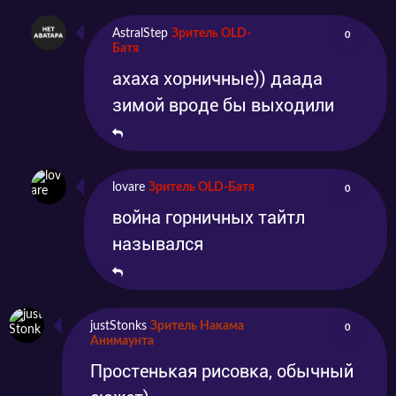
AstralStep
Зритель OLD-
0
Батя
ахаха хорничные)) даада
зимой вроде бы выходили
lovare
Зритель OLD-Батя
0
война горничных тайтл
назывался
justStonks
Зритель Накама
0
Анимаунта
Простенькая рисовка, обычный