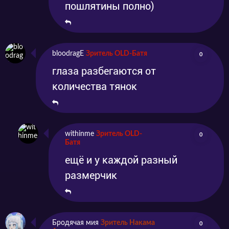
пошлятины полно)
bloodragE
Зритель OLD-Батя
0
глаза разбегаются от
количества тянок
withinme
Зритель OLD-
0
Батя
ещё и у каждой разный
размерчик
Бродячая мия
Зритель Накама
0