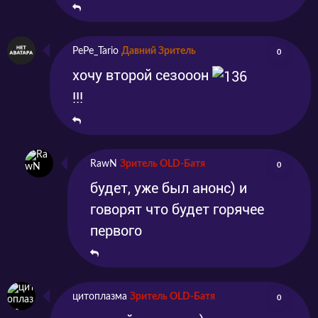
PePe_Tario
Давний Зритель
0
хочу второй сезооон
!!!
RawN
Зритель OLD-Батя
0
будет, уже был анонс) и
говорят что будет горячее
первого
цитоплазма
Зритель OLD-Батя
0