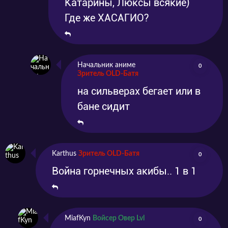
Катарины, Люксы всякие)
Где же ХАСАГИО?
Начальник аниме
0
Зритель OLD-Батя
на сильверах бегает или в
бане сидит
Karthus
Зритель OLD-Батя
0
Война горнечных акибы.. 1 в 1
MiafKyn
Войсер Овер Lvl
0