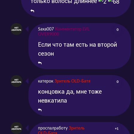
только волосы длиннее
Saxa007
Комментатор LVL
0
OVER9000
Если что там есть на второй
сезон
катерок
Зритель OLD-Батя
0
концовка да, мне тоже
невкатила
проспалработу
Зритель
+1
OLD-Батя