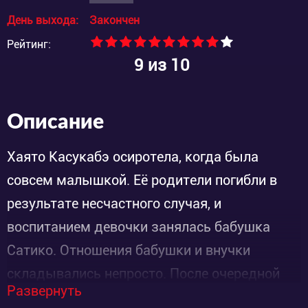
День выхода:
Закончен
Рейтинг:
9
из 10
Описание
Хаято Касукабэ осиротела, когда была
совсем малышкой. Её родители погибли в
результате несчастного случая, и
воспитанием девочки занялась бабушка
Сатико. Отношения бабушки и внучки
складывались непросто. После очередной
Развернуть
крупной ссоры, повзрослевшая Хаято