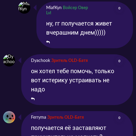
MiafKyn
Войсер Овер
0
Lvl
ну, гг получается живет
вчерашним днем)))))
Dyachook
Зритель OLD-Батя
0
он хотел тебе помочь, только
вот истерику устраивать не
надо
Ferryma
Зритель OLD-Батя
0
получается её заставляют