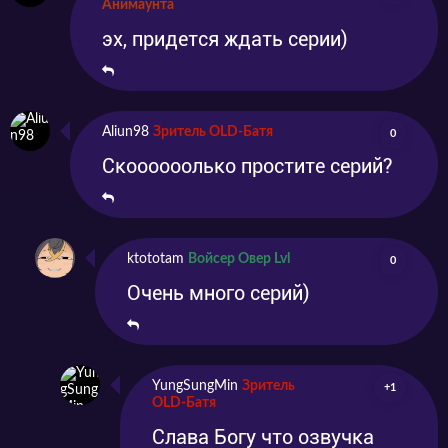
Анимаунта
эх, придется ждать серии)
Aliun98
Зритель OLD-Батя
0
Скоооооолько простите серий?
ktototam
Войсер Овер Lvl
0
Очень много серий)
YungSungMin
Зритель
+1
OLD-Батя
Слава Богу что озвучка