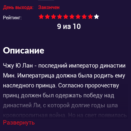
День выхода:
Закончен
Рейтинг:
9
из 10
Описание
Чжу Ю Лан - последний император династии
Мин. Императрица должна была родить ему
наследного принца. Согласно пророчеству
принц должен был одержать победу над
династией Ли, с которой долгие годы шла
кровопролитная война. Но на свет появилась
Развернуть
девочка. В этот же день принимали роды у