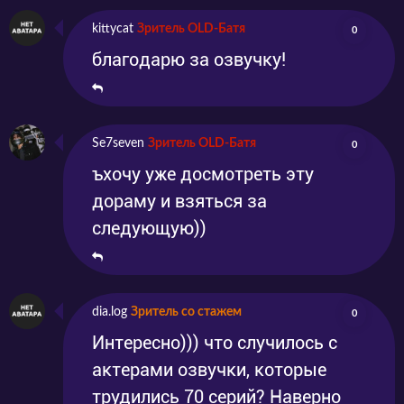
kittycat
Зритель OLD-Батя
0
благодарю за озвучку!
Se7seven
Зритель OLD-Батя
0
ъхочу уже досмотреть эту
дораму и взяться за
следующую))
dia.log
Зритель со стажем
0
Интересно))) что случилось с
актерами озвучки, которые
трудились 70 серий? Наверно