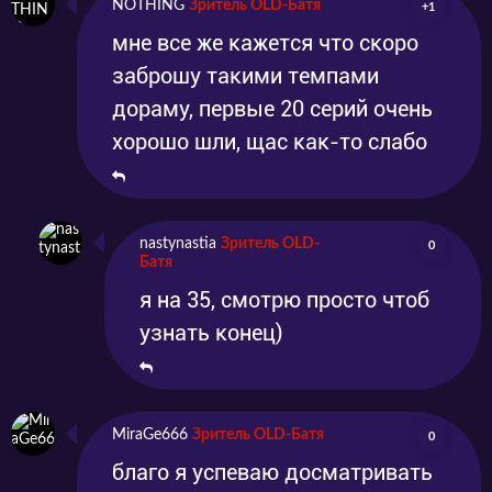
NOTHING
Зритель OLD-Батя
+1
мне все же кажется что скоро
заброшу такими темпами
дораму, первые 20 серий очень
хорошо шли, щас как-то слабо
nastynastia
Зритель OLD-
0
Батя
я на 35, смотрю просто чтоб
узнать конец)
MiraGe666
Зритель OLD-Батя
0
благо я успеваю досматривать