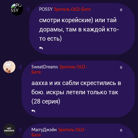
POSSY
Зритель OLD-Батя
0
смотри корейские) или тай
дорамы, там в каждой кто-
то есть)
SweatDreams
Зритель OLD-
0
Батя
аахха и их сабли скрестились в
бою. искры летели только так
(28 серия)
MarryДжэйн
Зритель OLD-
0
Батя