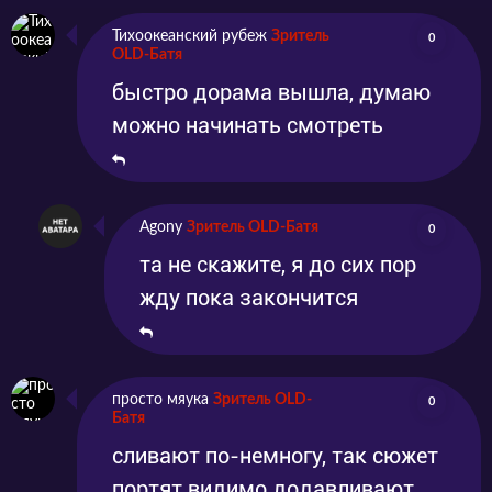
Тихоокеанский рубеж
Зритель
0
OLD-Батя
быстро дорама вышла, думаю
можно начинать смотреть
Agony
Зритель OLD-Батя
0
та не скажите, я до сих пор
жду пока закончится
просто мяука
Зритель OLD-
0
Батя
сливают по-немногу, так сюжет
портят видимо додавливают