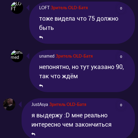
LOFT
Зритель OLD-Батя
0
тоже видела что 75 должно
быть
unamed
Зритель OLD-Батя
0
непонятно, но тут указано 90,
так что ждём
JustAsya
Зритель OLD-Батя
0
я выдержу :D мне реально
интересно чем закончиться