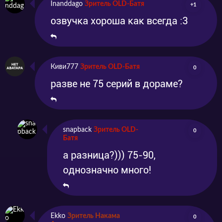
Inanddago
Зритель OLD-Батя
+1
озвучка хороша как всегда :3
Киви777
Зритель OLD-Батя
0
разве не 75 серий в дораме?
snapback
Зритель OLD-
0
Батя
а разница?))) 75-90,
однозначно много!
Ekko
Зритель Накама
0