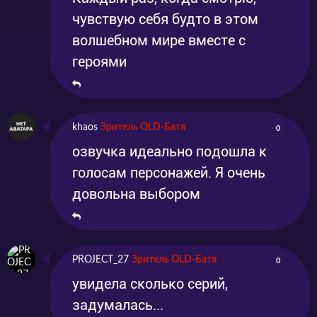
предстоит отстоять своё право на престол и
чувствую себя будто в этом
вернуть династии Мин былую славу.
волшебном мире вместе с
героями
khaos
Зритель OLD-Батя
0
озвучка идеально подошла к
голосам персонажей. Я очень
довольна выбором
PROJECT_27
Зритель OLD-Батя
0
увидела сколько серий,
задумалась...