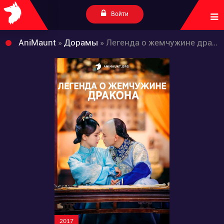
Войти
AniMaunt
»
Дорамы
» Легенда о жемчужине дракона
2017