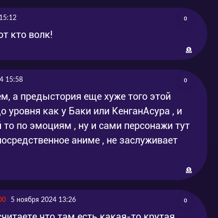
15:12
0
от кто волк!
4 15:58
0
ем, а предыстория еще хуже того этой
до уровня как у Баки или КенганАсура , и
 то по эмоциям , ну и сами персонажи тут
посредственное аниме , не заслуживает
00
5 ноября 2024 13:26
0
читаете что там есть какая-то крутая