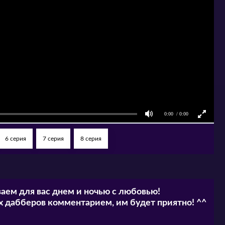
6 серия
7 серия
8 серия
аем для вас днем и ночью с любовью!
 дабберов комментарием, им будет приятно! ^^