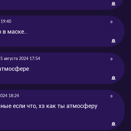
05-23
2024-05-23
05-23
2024-05-23
 19:40
0
 в маске..
5 августа 2024 17:54
0
 атмосфере
2024 18:24
0
ные если что, хз как ты атмосферу