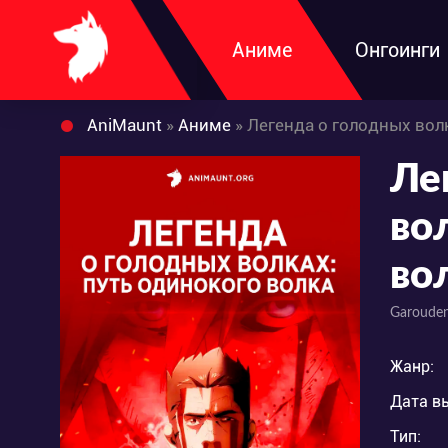
Аниме
Онгоинги
AniMaunt
»
Аниме
» Легенда о голодных вол
Ле
во
во
Garouden
Жанр:
Дата в
Тип: