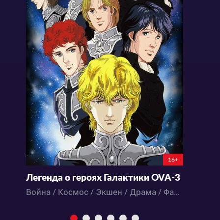
16+
Легенда о героях Галактики OVA-3
Война / Космос / Экшен / Драма / Фантастика / Аниме