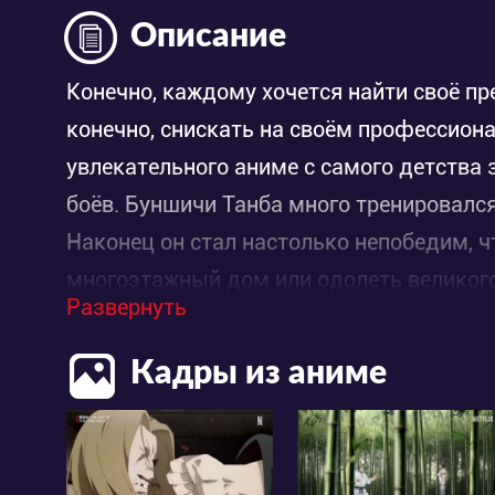
Описание
Конечно, каждому хочется найти своё пре
конечно, снискать на своём профессиона
увлекательного аниме с самого детства
боёв. Буншичи Танба много тренировался
Наконец он стал настолько непобедим, 
многоэтажный дом или одолеть великого
Развернуть
перед силой Бушинчи, пока он не попал в
Кадры из аниме