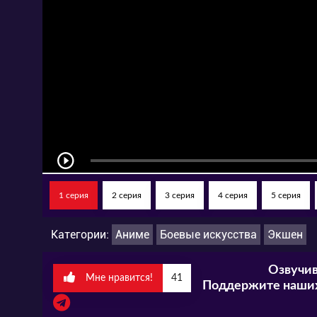
1 серия
2 серия
3 серия
4 серия
5 серия
Категории:
Аниме
Боевые искусства
Экшен
Озвучив
Мне нравится!
41
Поддержите наших