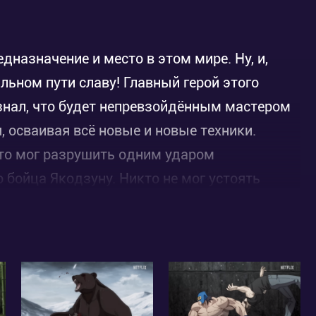
дназначение и место в этом мире. Ну, и,
льном пути славу! Главный герой этого
 знал, что будет непревзойдённым мастером
, осваивая всё новые и новые техники.
что мог разрушить одним ударом
 бойца Якодзуну. Никто не мог устоять
 спортивный зал, где тренируются рестлеры...