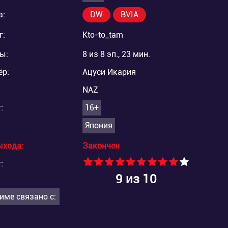
а:
DW
BVIA
г:
Kto-to_tam
ы:
8 из 8 эп., 23 мин.
ёр:
Ацуси Икария
NAZ
:
16+
Япония
ыхода:
Закончен
:
9
из 10
име связано с: