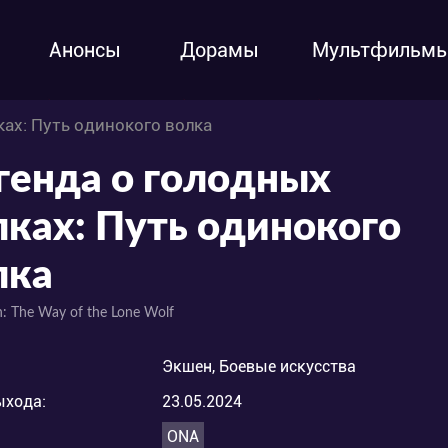
Анонсы
Дорамы
Мультфильм
ках: Путь одинокого волка
генда о голодных
лках: Путь одинокого
лка
: The Way of the Lone Wolf
Экшен, Боевые искусства
ыхода:
23.05.2024
ONA