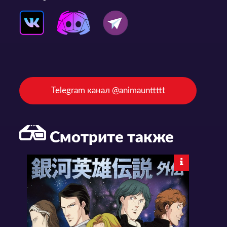
Telegram канал @animaunttttt
Смотрите также