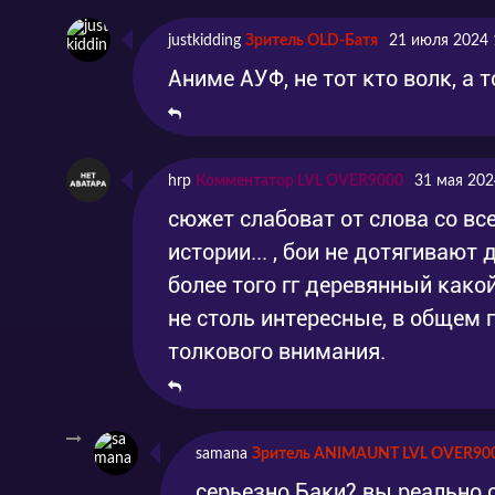
justkidding
Зритель OLD-Батя
21 июля 2024 
Аниме АУФ, не тот кто волк, а т
hrp
Комментатор LVL OVER9000
31 мая 202
сюжет слабоват от слова со вс
истории... , бои не дотягивают 
более того гг деревянный какой
не столь интересные, в общем 
толкового внимания.
samana
Зритель ANIMAUNT LVL OVER90
серьезно Баки? вы реально с