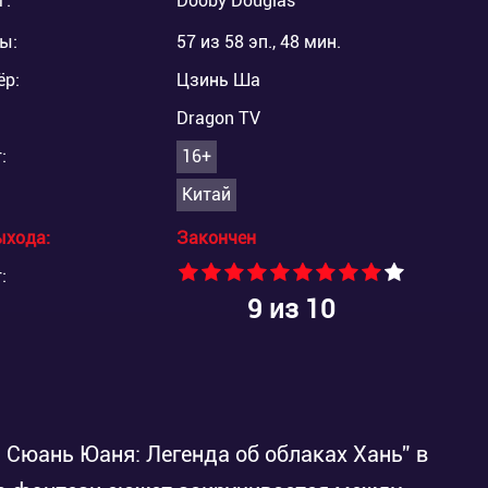
г:
Dooby Douglas
ы:
57 из 58 эп., 48 мин.
ёр:
Цзинь Ша
Dragon TV
:
16+
Китай
ыхода:
Закончен
:
9
из 10
 Сюань Юаня: Легенда об облаках Хань” в