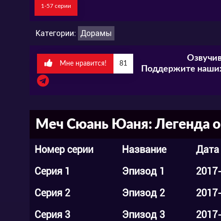
1-57 серии
Посмотреть историческую дораму “Меч С
Категории:
Дорамы
сможете на нашем сайте абсолютно бесп
Озвучив
также не нужно. Наша команда предлага
Мне нравится!
81
Поддержите наших
отличную озвучку персонажей и потряса
Присоединяйтесь, подписывайтесь на наш
чтобы не пропустить ни одной новинки,
Меч Сюань Юаня: Легенда об
любимого сериала! Не забывайте оставл
Номер серии
Название
Дата
Серия 1
Эпизод 1
2017
Серия 2
Эпизод 2
2017
Серия 3
Эпизод 3
2017