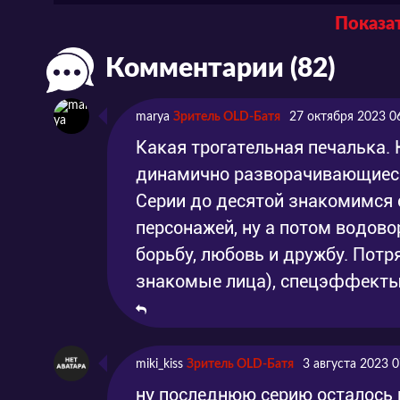
Показат
Серия 4
Эпизод 4
2017
Комментарии (82)
Серия 5
Эпизод 5
2017
Серия 6
Эпизод 6
2017
marya
Зритель OLD-Батя
27 октября 2023 0
Серия 7
Эпизод 7
2017
Какая трогательная печалька. 
динамично разворачивающиеся
Серия 8
Эпизод 8
2017
Серии до десятой знакомимся
Серия 9
Эпизод 9
2017
персонажей, ну а потом водово
борьбу, любовь и дружбу. Потр
Серия 10
Эпизод 10
2017
знакомые лица), спецэффекты,
Серия 11
Эпизод 11
2017
Серия 12
Эпизод 12
2017
miki_kiss
Зритель OLD-Батя
3 августа 2023 0
Серия 13
Эпизод 13
2017
ну последнюю серию осталось 