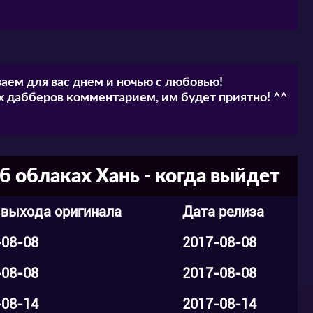
юань Юаня: Легенда об облаках Хань” вы
латно. Регистрацию проходит при этом
аем для вас днем и ночью с любовью!
ет вам приятное качество изображения,
 дабберов комментарием, им будет приятно! ^^
ющие впечатления от просмотра.
и социальные сети и оставайтесь с нами,
 и одними из первых наслаждаться показом
 облаках Хань - когда выйдет
ять свои комментарии под видео.
 выхода оригинала
Дата релиза
-08-08
2017-08-08
-08-08
2017-08-08
-08-14
2017-08-14