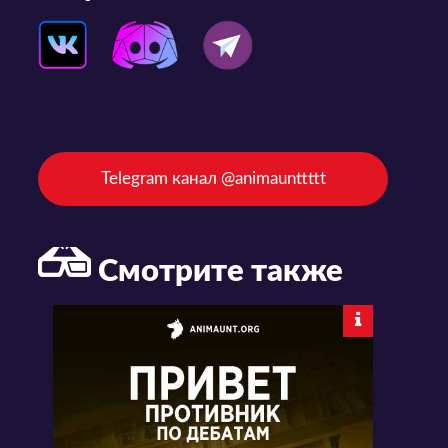
Telegram канал @animaunttttt
Смотрите также