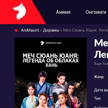
Аниме
Онгоинги
AniMaunt
»
Дорамы
» Меч Сюань Юаня: Леге
Ме
Ле
Xuan Yua
Жанр:
Дата в
Тип: