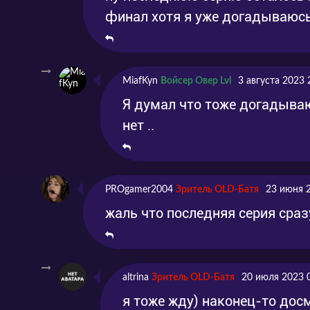
Серия 14
Эпизод 14
2017
финал хотя я уже догадываюс
Серия 15
Эпизод 15
2017
Серия 16
Эпизод 16
2017
MiafKyn
Войсер Овер Lvl
3 августа 2023 
Я думал что тоже догадываюс
Серия 17
Эпизод 17
2017
нет ..
PROgamer2004
Зритель OLD-Батя
23 июня 
жаль что последняя серия сра
altrina
Зритель OLD-Батя
20 июля 2023 
я тоже жду) наконец-то дос