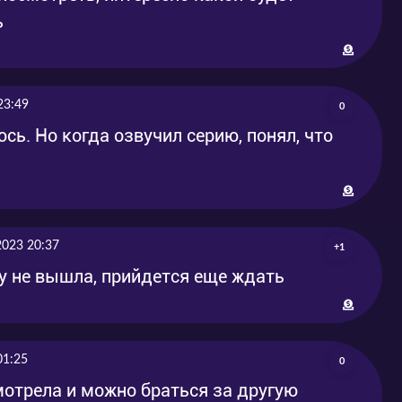
-08-29
2017-08-29
ь
-09-04
2017-09-04
-09-04
5017-09-04
23:49
0
ь. Но когда озвучил серию, понял, что
-09-05
2017-09-05
2023 20:37
+1
зу не вышла, прийдется еще ждать
01:25
0
мотрела и можно браться за другую