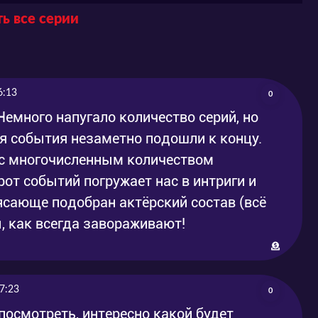
ь все серии
-08-14
2017-08-14
-08-15
2017-08-15
-08-15
2017-08-15
6:13
0
-08-21
2017-08-21
Немного напугало количество серий, но
 события незаметно подошли к концу.
-08-21
2017-08-21
 с многочисленным количеством
-08-22
2017-08-22
рот событий погружает нас в интриги и
ясающе подобран актёрский состав (всё
-08-22
2017-08-22
 как всегда завораживают!
-08-28
2017-08-28
-08-28
2017-08-28
7:23
0
-08-29
2017-08-29
посмотреть, интересно какой будет