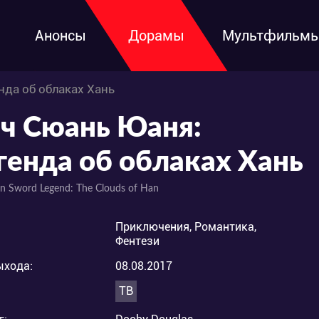
Анонсы
Дорамы
Мультфильм
нда об облаках Хань
ч Сюань Юаня:
генда об облаках Хань
n Sword Legend: The Clouds of Han
Приключения, Романтика,
Фентези
ыхода:
08.08.2017
ТВ