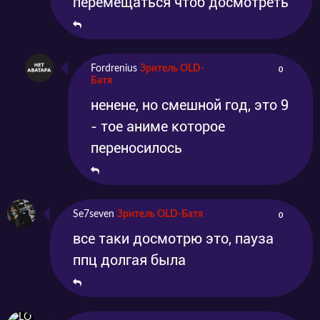
перемещаться чтоб досмотреть
Fordrenius
Зритель OLD-
0
Батя
ненене, но смешной год, это 9
- тое аниме которое
переносилось
Se7seven
Зритель OLD-Батя
0
все таки досмотрю это, пауза
ппц долгая была