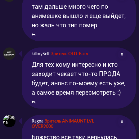
Серия 13
Эпизод 13
2023-06-26
2023-06-26
там дальше много чего по
анимешке вышло и еще выйдет,
но жаль что тип помер
killmySelf
Зритель OLD-Батя
0
Для тех кому интересно и кто
заходит чекает что-то ПРОДА
будет, анонс по-моему есть уже,
а самое время пересмотреть :)
Ragna
Зритель ANIMAUNT LVL
0
OVER9000
Божество все таки вернулась,