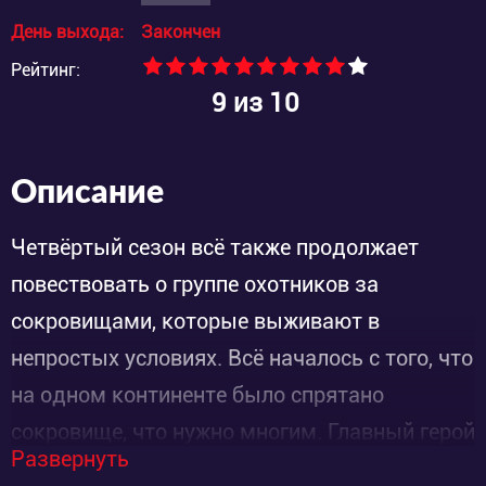
День выхода:
Закончен
Рейтинг:
9
из 10
Описание
Четвёртый сезон всё также продолжает
повествовать о группе охотников за
сокровищами, которые выживают в
непростых условиях. Всё началось с того, что
на одном континенте было спрятано
сокровище, что нужно многим. Главный герой
Развернуть
– молодой человек и бывший заключенный,