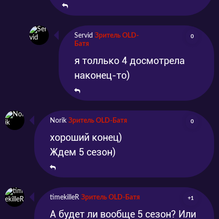
Servid
Зритель OLD-
0
Батя
я толлько 4 досмотрела
наконец-то)
Norik
Зритель OLD-Батя
0
хороший конец)
Ждем 5 сезон)
timekilleR
Зритель OLD-Батя
+1
А будет ли вообще 5 сезон? Или