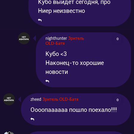
Кубо выйдет сегодня, про
Ниер неизвестно
nighthunter
Зритель
0
OLD-Батя
Кубо <3
Наконец-то хорошие
новости
zheed
Зритель OLD-Батя
0
Оооопаааааа пошло поехало!!!!