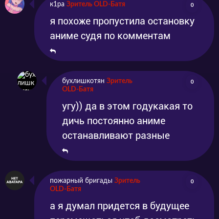
к1ра
Зритель OLD-Батя
0
я похоже пропустила остановку
аниме судя по комментам
бухлишкотян
Зритель
0
OLD-Батя
угу)) да в этом годукакая то
дичь постоянно аниме
останавливают разные
пожарный бригады
Зритель
0
OLD-Батя
а я думал придется в будущее