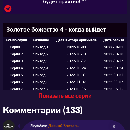
риск ради близких людей.
будет приятно! ^^
Золотое божество 4 - когда выйдет
Номер серии
Название
Дата выхода оригинала
Дата релиза
Серия 1
Эпизод 1
2022-10-03
2022-10-03
Серия 2
Эпизод 2
2022-10-10
2022-10-10
Серия 3
Эпизод 3
2022-10-17
2022-10-17
Серия 4
Эпизод 4
2022-10-24
2022-10-24
Серия 5
Эпизод 5
2022-10-31
2022-10-31
Серия 6
Эпизод 6
2022-11-07
2022-11-07
Серия 7
Эпизод 7
2023-05-15
2023-05-15
Показать все серии
Серия 8
Эпизод 8
2023-05-22
2023-05-22
Серия 9
Эпизод 9
2023-05-29
2023-05-29
Комментарии (133)
Серия 10
Эпизод 10
2023-06-05
2023-06-05
Серия 11
Эпизод 11
2023-06-12
2023-06-12
Серия 12
Эпизод 12
2023-06-19
2023-06-19
PixyWave
Давний Зритель
0