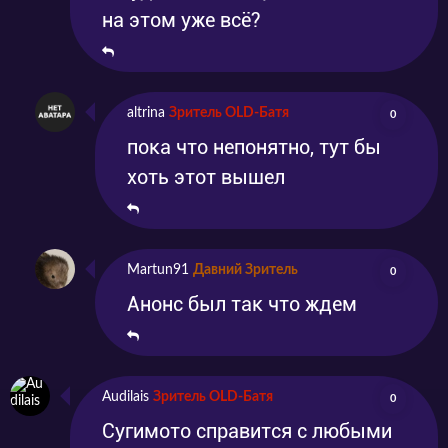
на этом уже всё?
altrina
Зритель OLD-Батя
0
пока что непонятно, тут бы
хоть этот вышел
Martun91
Давний Зритель
0
Анонс был так что ждем
Audilais
Зритель OLD-Батя
0
Сугимото справится с любыми