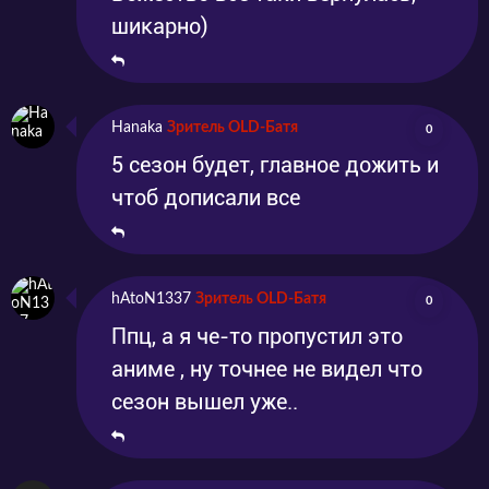
шикарно)
Hanaka
Зритель OLD-Батя
0
5 сезон будет, главное дожить и
чтоб дописали все
hAtoN1337
Зритель OLD-Батя
0
Ппц, а я че-то пропустил это
аниме , ну точнее не видел что
сезон вышел уже..