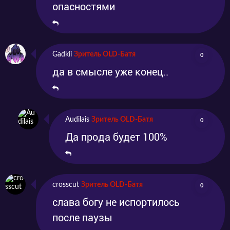
опасностями
Gadkii
Зритель OLD-Батя
0
да в смысле уже конец..
Audilais
Зритель OLD-Батя
0
Да прода будет 100%
crosscut
Зритель OLD-Батя
0
слава богу не испортилось
после паузы