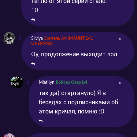
тепло от этой серии стало.
10
Silviya
Зритель ANIMAUNT LVL
0
OVER9000
Оу, продолжение выходит лол
MiafKyn
Войсер Овер Lvl
0
так да) стартануло) Я в
беседах c подписчиками об
этом кричал, помню :D