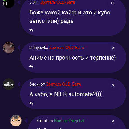
LOFT
Зритель OLD-Батя
+1
Боже какой кайф и это и кубо
запустили) рада
aninyawka
Зритель OLD-Батя
0
Аниме на прочность и терпение)
блокнот
Зритель OLD-Батя
0
А кубо, а NIER automata?(((
ktototam
Войсер Овер Lvl
0