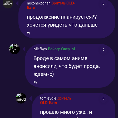
nekonekochan
Зритель OLD-
0
Батя
продолжение планируется??
хочется увидеть что дальше
MiafKyn
Войсер Овер Lvl
0
Вроде в самом аниме
анонсили, что будет прода,
ждем-с)
tomie3die
Зритель
0
OLD-Батя
прошло много уже.. и