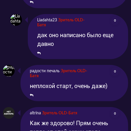
Liadahta23
Зритель OLD-
0
Батя
дак оно написано было еще
давно
радости печаль
Зритель OLD-
0
Батя
неплохой старт, очень даже)
altrina
Зритель OLD-Батя
0
Как же здорово! Прям очень