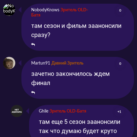
NobodyKnows
Зритель OLD-
0
Батя
там сезон и фильм заанонсили
сразу?
Martun91
Давний Зритель
0
зачетно закончилось ждем
финал
Ghile
Зритель OLD-Батя
+1
там еще 5 сезон заанонсили
так что думаю будет круто