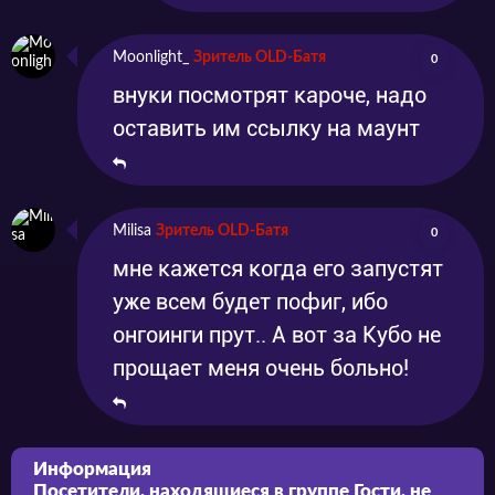
Moonlight_
Зритель OLD-Батя
0
внуки посмотрят кароче, надо
оставить им ссылку на маунт
Milisa
Зритель OLD-Батя
0
мне кажется когда его запустят
уже всем будет пофиг, ибо
онгоинги прут.. А вот за Кубо не
прощает меня очень больно!
Информация
Посетители, находящиеся в группе
Гости
, не