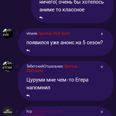
ничего( очень бы хотелось
аниме то классное
vinavix
Зритель OLD-Батя
0
появился уже анонс на 5 сезон?
ТибетскийОтшельник
Зритель
0
OLD-Батя
Цуруми мне чем-то Егера
напомнил
hrp
Комментатор LVL
0