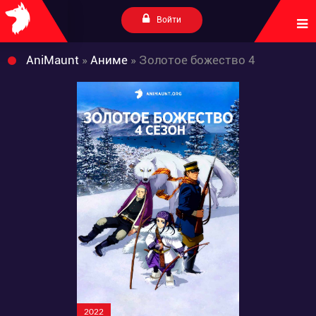
Войти
AniMaunt
»
Аниме
» Золотое божество 4
2022