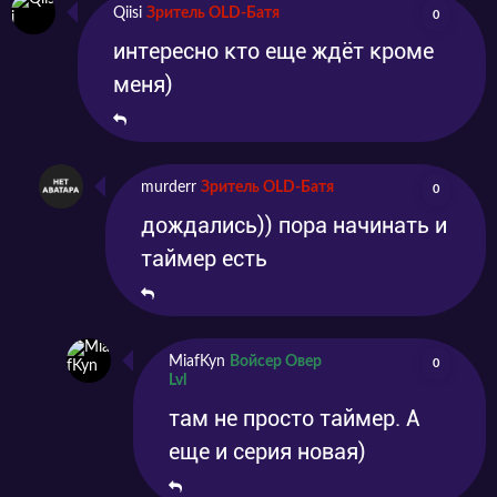
Qiisi
Зритель OLD-Батя
0
интересно кто еще ждёт кроме
меня)
murderr
Зритель OLD-Батя
0
дождались)) пора начинать и
таймер есть
MiafKyn
Войсер Овер
0
Lvl
там не просто таймер. А
еще и серия новая)