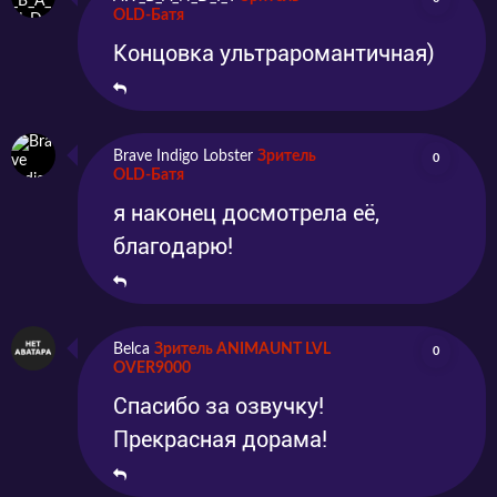
OLD-Батя
Концовка ультраромантичная)
Brave Indigo Lobster
Зритель
0
OLD-Батя
я наконец досмотрела её,
благодарю!
Belca
Зритель ANIMAUNT LVL
0
OVER9000
Спасибо за озвучку!
Прекрасная дорама!