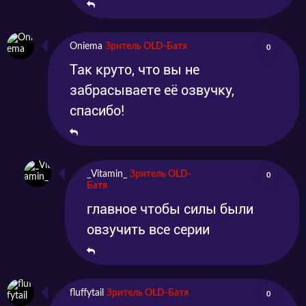
Oniema
Зритель OLD-Батя
0
Так круто, что вы не
забрасываете её озвучку,
спасибо!
_Vitamin_
Зритель OLD-
0
Батя
главное чтобы силы были
овзучить все серии
fluffytail
Зритель OLD-Батя
0