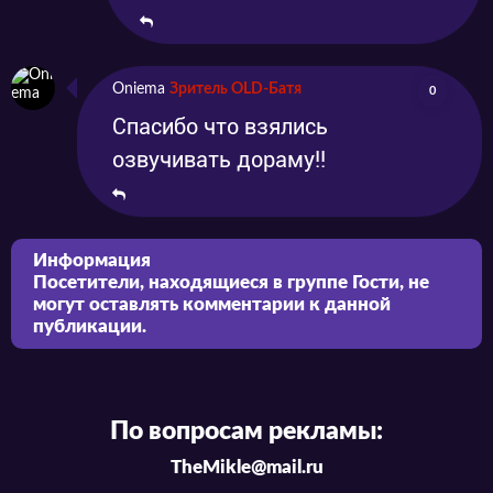
Oniema
Зритель OLD-Батя
0
Спасибо что взялись
озвучивать дораму!!
Информация
Посетители, находящиеся в группе
Гости
, не
могут оставлять комментарии к данной
публикации.
По вопросам рекламы:
TheMikle@mail.ru