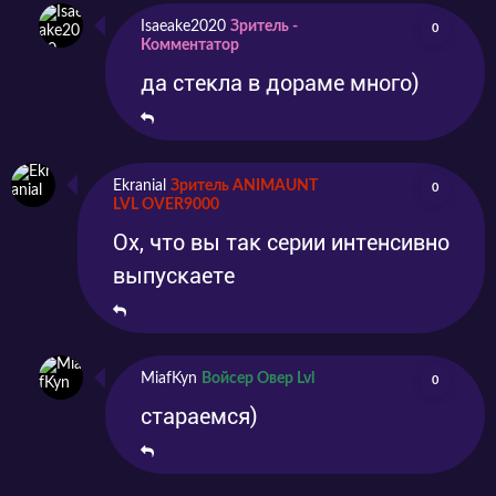
Isaeake2020
Зритель -
0
Комментатор
да стекла в дораме много)
Ekranial
Зритель ANIMAUNT
0
LVL OVER9000
Ох, что вы так серии интенсивно
выпускаете
MiafKyn
Войсер Овер Lvl
0
стараемся)