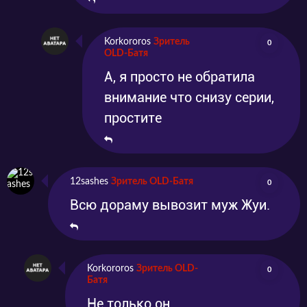
Korkororos
Зритель
0
OLD-Батя
А, я просто не обратила
внимание что снизу серии,
простите
12sashes
Зритель OLD-Батя
0
Всю дораму вывозит муж Жуи.
Korkororos
Зритель OLD-
0
Батя
Не только он