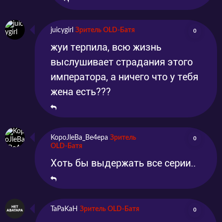
juicygirl
Зритель OLD-Батя
0
жуи терпила, всю жизнь
выслушивает страдания этого
императора, а ничего что у тебя
жена есть???
KopoJleBa_Be4epa
Зритель
0
OLD-Батя
Хоть бы выдержать все серии..
TaPaKaH
Зритель OLD-Батя
0