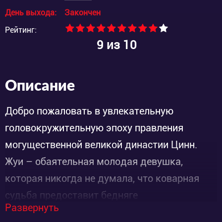
День выхода:
Закончен
Рейтинг:
9
из 10
Описание
Добро пожаловать в увлекательную
головокружительную эпоху правления
могущественной великой династии Цинн.
Жуи – обаятельная молодая девушка,
которая никогда не думала, что коварная
судьба предоставит бедняге
Развернуть
непредвиденный уникальный подарок. Дело