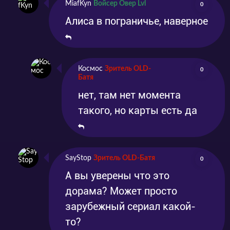
MiafKyn
Войсер Овер Lvl
0
Алиса в пограничье, наверное
Космос
Зритель OLD-
0
Батя
нет, там нет момента
такого, но карты есть да
SayStop
Зритель OLD-Батя
0
А вы уверены что это
дорама? Может просто
зарубежный сериал какой-
то?