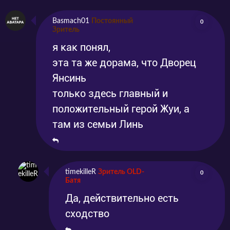
Basmach01
Постоянный
0
Зритель
я как понял,
эта та же дорама, что Дворец
Янсинь
только здесь главный и
положительный герой Жуи, а
там из семьи Линь
timekilleR
Зритель OLD-
0
Батя
Да, действительно есть
сходство