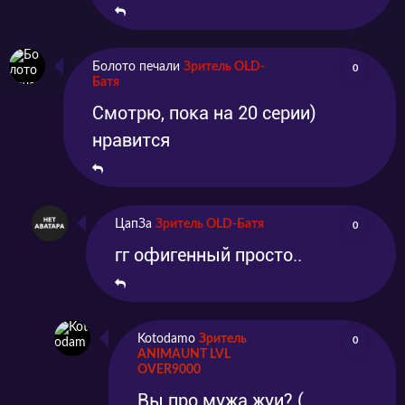
Болото печали
Зритель OLD-
0
Батя
Смотрю, пока на 20 серии)
нравится
ЦапЗа
Зритель OLD-Батя
0
гг офигенный просто..
Kotodamo
Зритель
0
ANIMAUNT LVL
OVER9000
Вы про мужа жуи? (