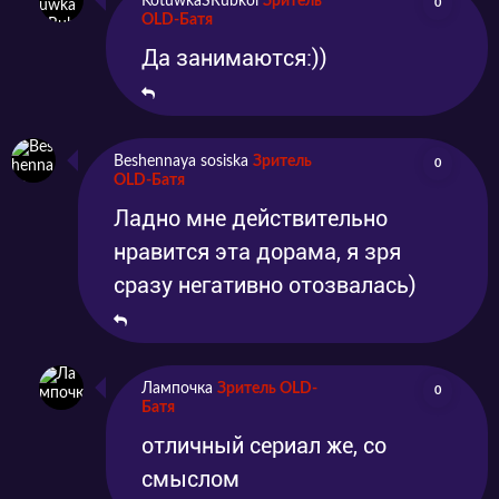
KotuwkaSRubkoi
Зритель
0
OLD-Батя
Да занимаются:))
Beshennaya sosiska
Зритель
0
OLD-Батя
Ладно мне действительно
нравится эта дорама, я зря
сразу негативно отозвалась)
Лампочка
Зритель OLD-
0
Батя
отличный сериал же, со
смыслом