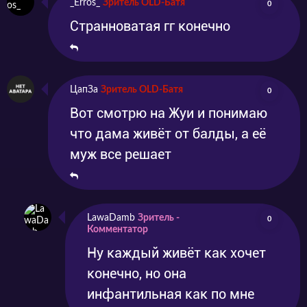
_Erros_
Зритель OLD-Батя
0
Странноватая гг конечно
ЦапЗа
Зритель OLD-Батя
0
Вот смотрю на Жуи и понимаю
что дама живёт от балды, а её
муж все решает
LawaDamb
Зритель -
0
Комментатор
Ну каждый живёт как хочет
конечно, но она
инфантильная как по мне