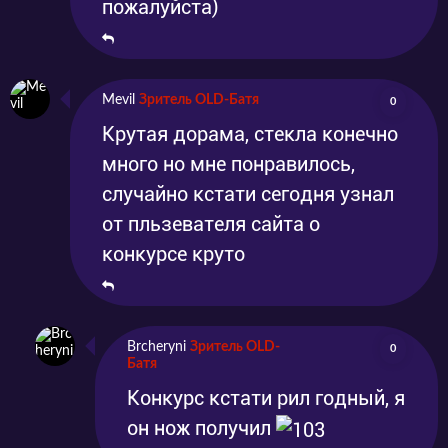
пожалуйста)
Mevil
Зритель OLD-Батя
0
Крутая дорама, стекла конечно
много но мне понравилось,
случайно кстати сегодня узнал
от пльзевателя сайта о
конкурсе круто
Brcheryni
Зритель OLD-
0
Батя
Конкурс кстати рил годный, я
он нож получил