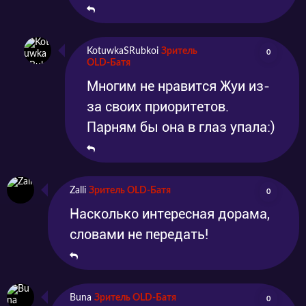
KotuwkaSRubkoi
Зритель
0
OLD-Батя
Многим не нравится Жуи из-
за своих приоритетов.
Парням бы она в глаз упала:)
Zalli
Зритель OLD-Батя
0
Насколько интересная дорама,
словами не передать!
Buna
Зритель OLD-Батя
0