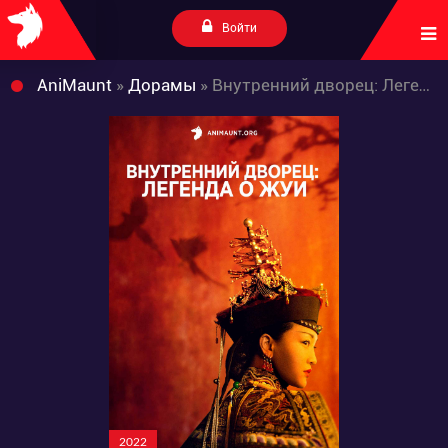
Войти
AniMaunt
»
Дорамы
» Внутренний дворец: Легенда о Жуи
2022