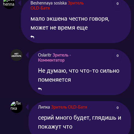
Beshennaya sosiska
Зритель
0
OLD-Батя
мало экшена честно говоря,
может не время еще
Oslaritr
Зритель -
0
Комментатор
Не думаю, что что-то сильно
поменяется
Липка
Зритель OLD-Батя
0
серий много будет, глядишь и
покажут что