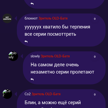
блокнот
Зритель OLD-Батя
0
уууууух хватило бы терпения
все серии посмоттреть
slowly
Зритель OLD-Батя
0
На самом деле очень
незаметно серии пролетают
Co2
Зритель OLD-Батя
0
Блин, а можно ещё серий