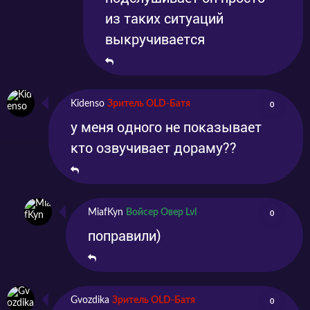
из таких ситуаций
выкручивается
Kidenso
Зритель OLD-Батя
0
у меня одного не показывает
кто озвучивает дораму??
MiafKyn
Войсер Овер Lvl
0
поправили)
Gvozdika
Зритель OLD-Батя
0