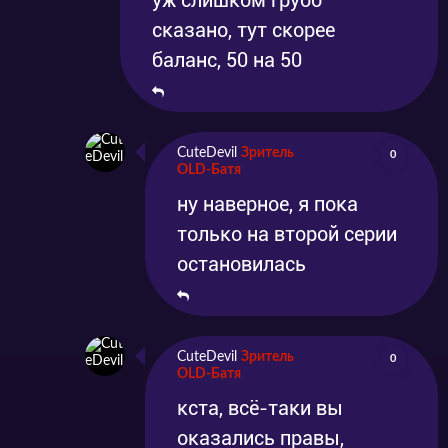
уж слишком грубо
сказано, тут скорее
баланс, 50 на 50
CuteDevil
Зритель
0
OLD-Батя
ну наверное, я пока
только на второй серии
остановилась
CuteDevil
Зритель
0
OLD-Батя
кста, всё-таки вы
оказались правы,