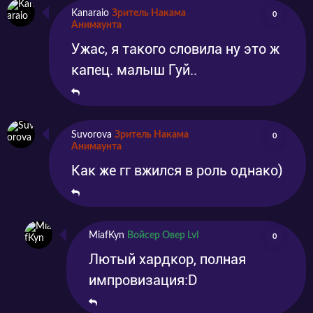
Kanaraio
Зритель Накама
0
Анимаунта
Ужас, я такого словила ну это ж
капец. малыш Гуй..
Suvorova
Зритель Накама
0
Анимаунта
Как же гг вжился в роль однако)
MiafKyn
Войсер Овер Lvl
0
Лютый хардкор, полная
импровизация:D