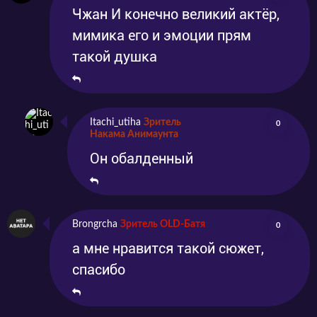
Чжан И конечно великий актёр,
мимика его и эмоции прям
такой душка
Itachi_utiha
Зритель
0
Накама Анимаунта
Он обалденный
Brongrcha
Зритель OLD-Батя
0
а мне нравится такой сюжет,
спасибо