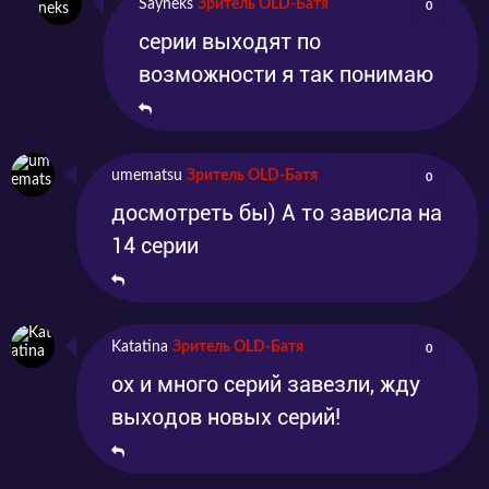
Sayneks
Зритель OLD-Батя
0
серии выходят по
возможности я так понимаю
umematsu
Зритель OLD-Батя
0
досмотреть бы) А то зависла на
14 серии
Katatina
Зритель OLD-Батя
0
ох и много серий завезли, жду
выходов новых серий!