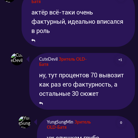
Батя
актёр всё-таки очень
фактурный, идеально вписался
в роль
CuteDevil
Зритель OLD-
+1
Батя
ну, тут процентов 70 вывозит
как раз его фактурность, а
остальные 30 сюжет
YungSungMin
Зритель
0
OLD-Батя