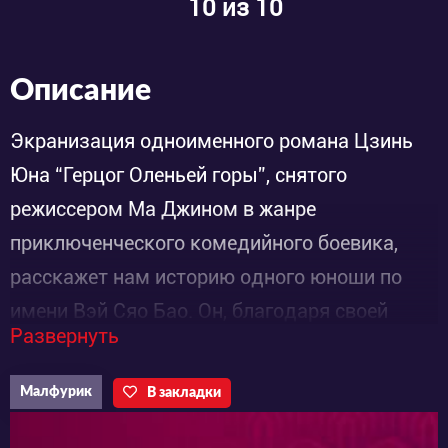
10
из 10
Описание
Экранизация одноименного романа Цзинь
Юна “Герцог Оленьей горы”, снятого
режиссером Ма Джином в жанре
приключенческого комедийного боевика,
расскажет нам историю одного юноши по
имени Вэй Сяо Бао. Он, благодаря своей
Развернуть
смекалке и острому уму смог воплотить
давнюю мечту в жизнь.
Малфурик
В закладки
Хитрый, находчивый и хваткий — именно