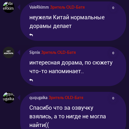
ValeRkimm
Зритель OLD-Батя
0
неужели Китай нормальные
дорамы делает
Sipnix
Зритель OLD-Батя
0
интересная дорама, по сюжету
что-то напоминает..
ququgaika
Зритель OLD-Батя
0
Спасибо что за озвучку
взялись, а то нигде не могла
найти((