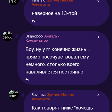
Kanaraio
Зритель Накама
0
Анимаунта
наверное на 13-той
Ullsped666
Зритель -
-1
Комментатор
Воу, ну у гг конечно жизнь...
прямо посочувствовал ему
немного, столько всего
наваливается постоянно
Suvorova
Зритель Накама
0
Анимаунта
Как говорят ниже "хочешь