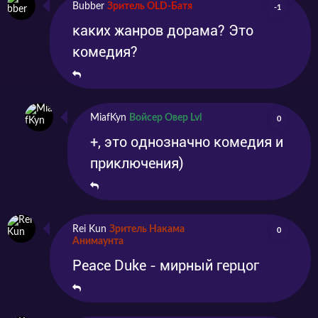
Bubber
Зритель OLD-Батя
-1
каких жанров дорама? Это
комедия?
MiafKyn
Войсер Овер Lvl
0
+, это однозначно комедия и
приключения)
Rei Kun
Зритель Накама
0
Анимаунта
Peace Duke - мирный герцог