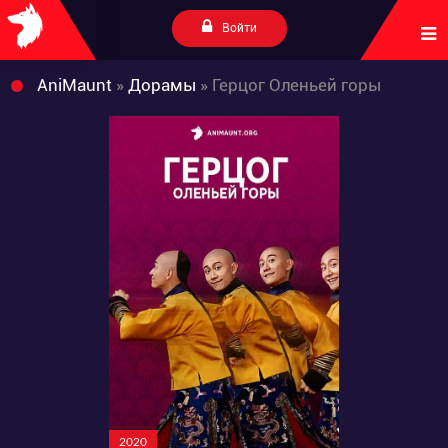
Войти
AniMaunt
»
Дорамы
» Герцог Оленьей горы
2020