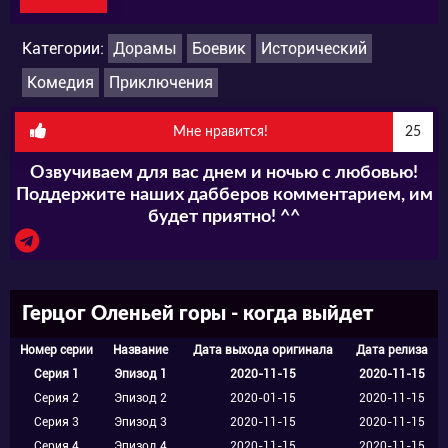
Категории:
Дорамы
Боевик
Исторический
Повзрослев, главный герой решает
Комедия
Приключения
отправиться в столицу Китая. На пути он
терпит всевозможные неудачи и
Мне нравится!
25
сталкивается с различными трудностями,
Озвучиваем для вас днем и ночью с любовью!
одной из которых становиться его
Поддержите наших дабберов комментарием, им
будет приятно! ^^
похищение. После молодого человека
доставляют во дворец императора Кан Си,
где главный герой вынужден притворяться
Герцог Оленьей горы - когда выйдет
евнухом.
Номер серии
Название
Дата выхода оригинала
Дата релиза
Серия 1
Эпизод 1
2020-11-15
2020-11-15
Со временем Вэй Сяо Бао и император
Серия 2
Эпизод 2
2020-01-15
2020-11-15
Серия 3
Эпизод 3
2020-11-15
2020-11-15
становятся близкими друзьями. Главный
Серия 4
Эпизод 4
2020-11-15
2020-11-15