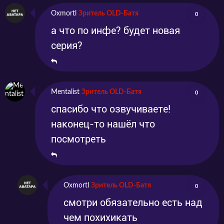
Oxmortl
Зритель OLD-Батя
0
а что по инфе? будет новая
серия?
Mentalist
Зритель OLD-Батя
0
спасибо что озвучиваете!
наконец-то нашёл что
посмотреть
Oxmortl
Зритель OLD-Батя
0
смотри обязательно есть над
чем похихикать