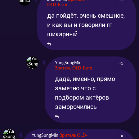
+1
OLD-Батя
да пойдёт, очень смешное,
и как вы и говорили гг
шикарный
YungSungMin
+1
Зритель OLD-Батя
дада, именно, прямо
заметно что с
подбором актёров
заморочились
YungSungMin
Зритель OLD-
0