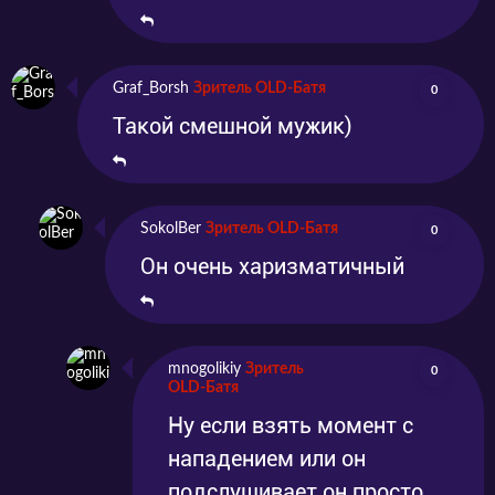
Graf_Borsh
Зритель OLD-Батя
0
Такой смешной мужик)
SokolBer
Зритель OLD-Батя
0
Он очень харизматичный
mnogolikiy
Зритель
0
OLD-Батя
Ну если взять момент с
нападением или он
подслушивает он просто