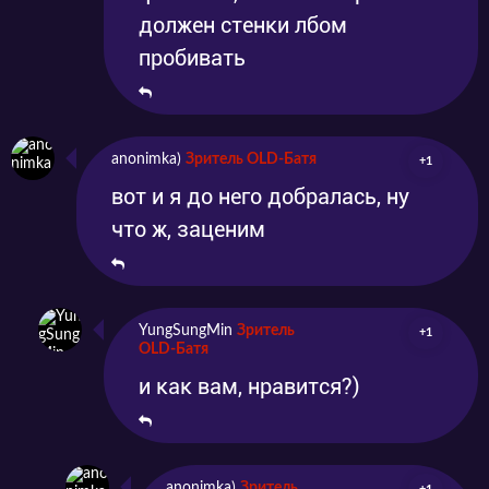
должен стенки лбом
пробивать
anonimka)
Зритель OLD-Батя
+1
вот и я до него добралась, ну
что ж, заценим
YungSungMin
Зритель
+1
OLD-Батя
и как вам, нравится?)
anonimka)
Зритель