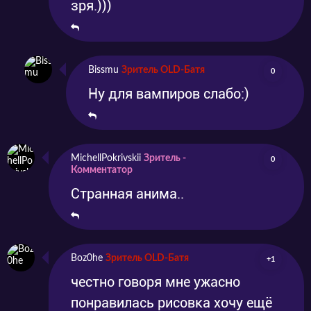
зря.)))
Bissmu
Зритель OLD-Батя
0
Ну для вампиров слабо:)
MichellPokrivskii
Зритель -
0
Комментатор
Странная анима..
Boz0he
Зритель OLD-Батя
+1
честно говоря мне ужасно
понравилась рисовка хочу ещё