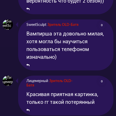
вероятность что будет 2 сезон))
эмоциями в комментариях под видео.
SweetSculpt
Зритель OLD-Батя
0
Вампирша эта довольно милая,
хотя могла бы научиться
пользоваться телефоном
изначально)
Лицемерный
Зритель OLD-
0
Батя
Красивая приятная картинка,
только гг такой потерянный