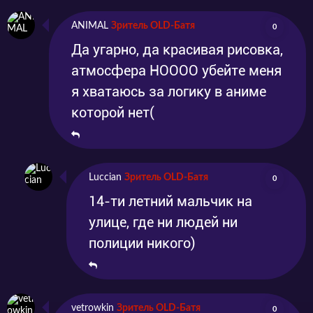
ANIMAL
Зритель OLD-Батя
0
Да угарно, да красивая рисовка,
атмосфера НОООО убейте меня
я хватаюсь за логику в аниме
которой нет(
Luccian
Зритель OLD-Батя
0
14-ти летний мальчик на
улице, где ни людей ни
полиции никого)
vetrowkin
Зритель OLD-Батя
0