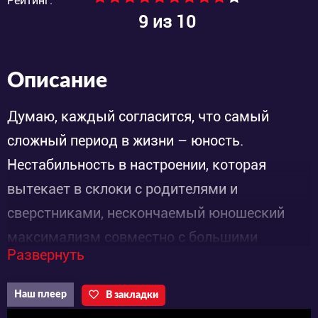
Рейтинг:
9
из 10
Описание
Думаю, каждый согласится, что самый
сложный период в жизни – юность.
Нестабильность в настроении, которая
вытекает в склоки с родителями и
сверстниками, нескончаемый юношеский
максимализм совместно с большими
Развернуть
амбициями. Всё это способствует
постоянному стрессу, который чуть позже
Наш плеер
В закладки
плавно начинает перетекать в бессонницу.