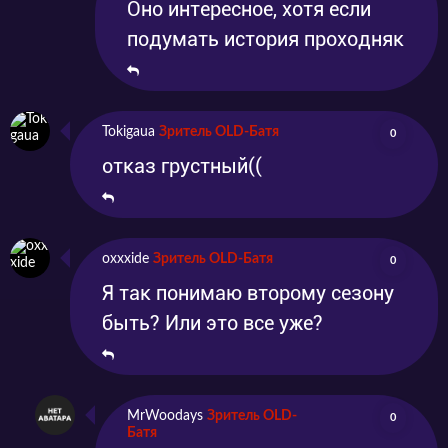
Оно интересное, хотя если
подумать история проходняк
Tokigaua
Зритель OLD-Батя
0
отказ грустный((
oxxxide
Зритель OLD-Батя
0
Я так понимаю второму сезону
быть? Или это все уже?
MrWoodays
Зритель OLD-
0
Батя