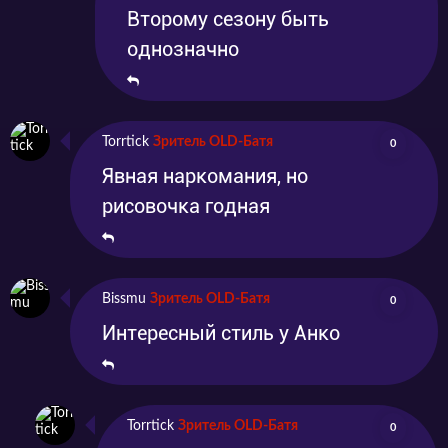
Второму сезону быть
однозначно
Torrtick
Зритель OLD-Батя
0
Явная наркомания, но
рисовочка годная
Bissmu
Зритель OLD-Батя
0
Интересный стиль у Анко
Torrtick
Зритель OLD-Батя
0