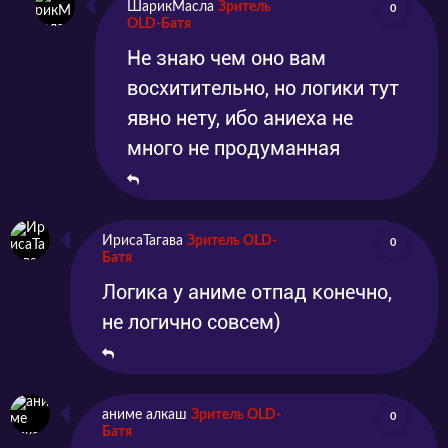
ШарикМасла
Зритель
0
OLD-Батя
Не знаю чем оно вам
восхитительно, но логики тут
явно нету, ибо аниеха не
много не продуманная
ИрисаТагава
Зритель OLD-
0
Батя
Логика у аниме отпад конечно,
не логично совсем)
аниме алкаш
Зритель OLD-
0
Батя