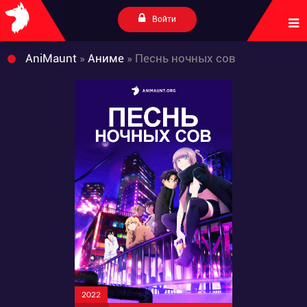
Войти
AniMaunt
»
Аниме
» Песнь ночных сов
2022