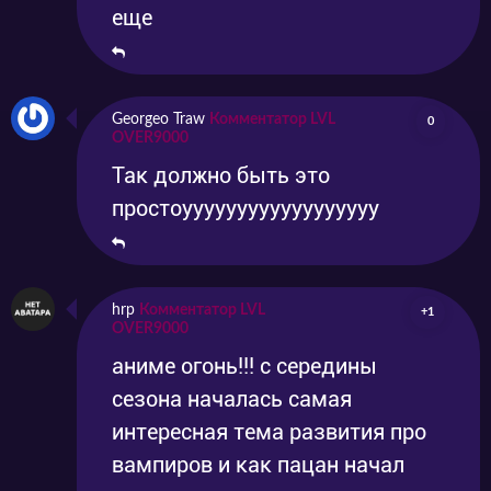
еще
Georgeo Traw
Комментатор LVL
0
OVER9000
Так должно быть это
простоуууууууууууууууууу
hrp
Комментатор LVL
+1
OVER9000
аниме огонь!!! с середины
сезона началась самая
интересная тема развития про
вампиров и как пацан начал