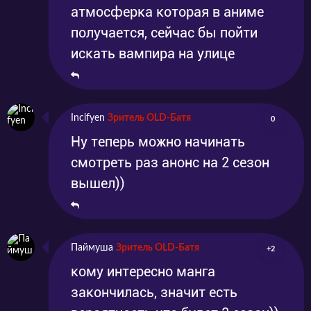
Новое захватывающее приключенческое
атмосферка которая в аниме
аниме “Песнь ночных сов” от режиссера
получается, сейчас бы пойти
Тэцуя Мияниси можно посмотреть на нашем
искать вампира на улице
сайте совершенно бесплатно, без
регистрации. Мы предлагаем вам отличное
качество картинки и незабываемое время,
Incifyen
Зритель OLD-Батя
0
Ну теперь можно начинать
проведенное с вашими любимыми героями.
смотреть раз анонс на 2 сезон
У нас вы также можете следить за
вышел))
обновлениями аниме и первыми
наслаждаться новыми серийными
выпусками. Будем рады видеть вас в
Паймуша
Зритель OLD-Батя
+2
качестве наших подписчиков в социальных
кому интересно манга
сетях. Оставайтесь с нами! Не забывайте
закончилась, значит есть
также делиться своими впечатлениями и