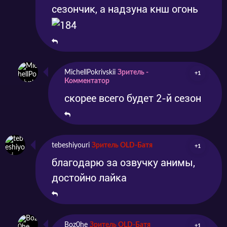
сезончик, а надзуна кнш огонь
MichellPokrivskii
Зритель -
+1
Комментатор
скорее всего будет 2-й сезон
tebeshiyouri
Зритель OLD-Батя
+1
благодарю за озвучку анимы,
достойно лайка
Boz0he
Зритель OLD-Батя
+1