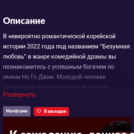
Описание
В невероятно романтической корейской
истории 2022 года под названием “Безумная
любовь” в жанре комедийной драмы вы
познакомитесь с успешным богачем по
имени Но Го Джин. Молодой человек
совмещает преподавание как учитель
Развернуть
математики в частной школе с должностью
генерального директора компании GOTOP
Малфурик
В закладки
Education. В свое время мужчине удалось
получить только среднее образование, но