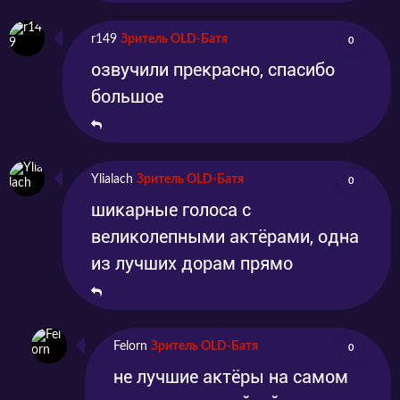
подписывайтесь на наши социальные сети и
r149
Зритель OLD-Батя
0
оставайтесь с нами, чтобы не пропустить ни
озвучили прекрасно, спасибо
одной новинки, и одними из первых
большое
наслаждаться показом любимого сериала!
Мы также приветствуем ваши письменные
впечатления и эмоции от просмотра в
Ylialach
Зритель OLD-Батя
0
комментариях.
шикарные голоса с
великолепными актёрами, одна
из лучших дорам прямо
Felorn
Зритель OLD-Батя
0
не лучшие актёры на самом