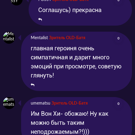
0
Соглашусь) прекрасна
Mentalist
Зритель OLD-Батя
0
главная героиня очень
симпатичная и дарит много
эмоций при просмотре, советую
глянуть!
umematsu
Зритель OLD-Батя
0
Им Вон Хи- обожаю! Ну как
можно быть таким
неподрожаемым?!)))