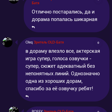
Батя
Отлично постарались, да и
дорама попалась шикарная
Oleq
Зритель OLD-Батя
0
в дораму влезло все, актерская
игра супер, голоса озвучки -
супер, сюжет адекватный без
непонятных линий. Однозначно
одна из хороших дорам,
спасибо за её озвучку ребят!
POSSY
Зритель OLD-Батя