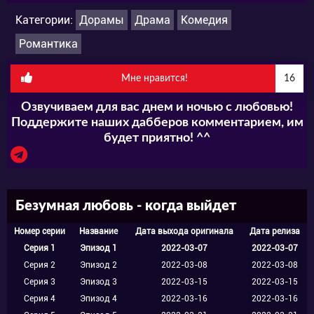
разыгрывать амнезию. А поможет ему в
Категории:
Дорамы
Драма
Комедия
этом его преданный сотрудник —
Романтика
секретарша по имени Ли Шин А. Скромная и
замкнутая девушка, относящаяся к числу
Мне нравится!
16
ответственных и трудолюбивых людей,
Озвучиваем для вас днем и ночью с любовью!
должна будет поддержать в обмане своего
Поддержите наших дабберов комментарием, им
будет приятно! ^^
начальника, став его невестой на
определенный срок. Однако не грозит ли
самой при этом опасность?
Безумная любовь - когда выйдет
Номер серии
Название
Дата выхода оригинала
Дата релиза
На протяжении совместно проведенного
Серия 1
Эпизод 1
2022-03-07
2022-03-07
времени, через притирки и дискуссии, шаг за
Серия 2
Эпизод 2
2022-03-08
2022-03-08
Серия 3
Эпизод 3
2022-03-15
2022-03-15
шагом главные герои лучше узнают друг
Серия 4
Эпизод 4
2022-03-16
2022-03-16