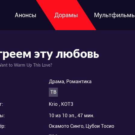
Анонсы
Дорамы
Мультфильм
греем эту любовь
ant to Warm Up This Love?
Драма, Романтика
ТВ
г:
Krio
,
KOT3
ы:
10 из 10 эп., 47 мин.
ёр:
Окамото Синго, Цубои Тосио