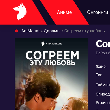
Аниме
Онгоинги
AniMaunt
»
Дорамы
» Согреем эту любовь
Со
Do You W
Жанр:
Тип:
Таймин
Эпизод
Режисс