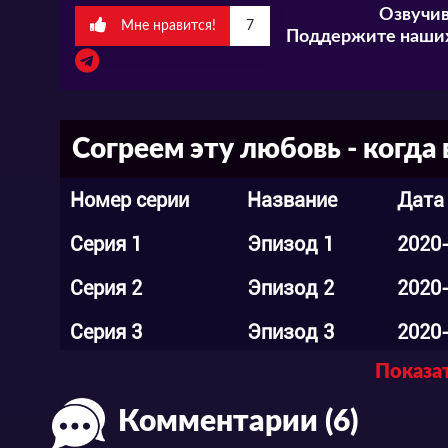
Озвучив
заговаривает о возможности для девуш
Мне нравится!
7
Поддержите наших
необычные сладости на продажу. Согласи
сотрудничество?
Согреем эту любовь - когда
Посмотреть романтическую дораму "Сог
и в русской озвучке совершенно бесплат
Номер серии
Название
Дата
забывайте делиться своим мнением и в
Серия 1
Эпизод 1
2020
Серия 2
Эпизод 2
2020
Серия 3
Эпизод 3
2020
Показат
Серия 4
Эпизод 4
2020
Комментарии (6)
Серия 5
Эпизод 5
2020