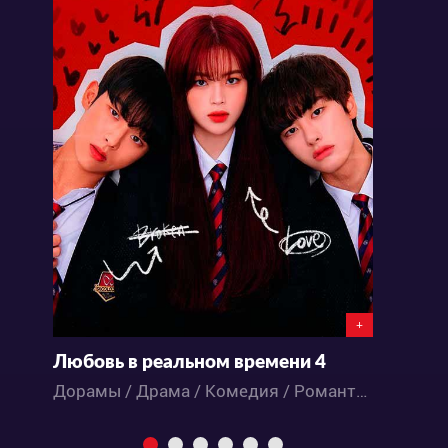
+
Любовь в реальном времени 4
Н
Дорамы / Драма / Комедия / Романтика / Школа
Д