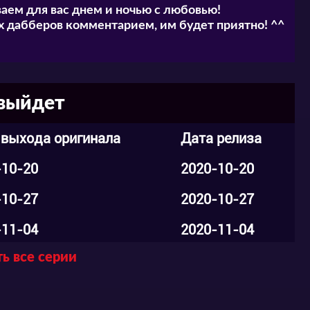
аем для вас днем и ночью с любовью!
ки самостоятельно придумывать и создавать
 дабберов комментарием, им будет приятно! ^^
тся ли Кики и к чему приведет такое
 выйдет
реем эту любовь" можно в хорошем качестве
но без скачиваний на нашем сайте. Также не
 выхода оригинала
Дата релиза
печатлениями в комментариях.
-10-20
2020-10-20
-10-27
2020-10-27
-11-04
2020-11-04
ь все серии
-11-11
2020-11-11
-11-18
2020-11-18