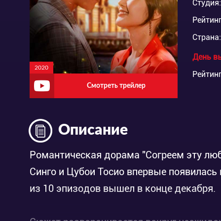
Студия:
Рейтинг
Страна:
День в
2020
Рейтинг
Смотреть трейлер
Описание
Романтическая дорама "Согреем эту люб
Синго и Цубои Тосио впервые появилась н
из 10 эпизодов вышел в конце декабря.