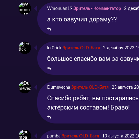
Серия 6
Эпизод 6
2020
Wmonuan19
Зритель - Комментатор
2 дека
Серия 7
Эпизод 7
2020
а кто озвучил дораму??
Серия 8
Эпизод 8
2020
Серия 9
Эпизод 9
2020
ler0tick
Зритель OLD-Батя
2 декабря 2022 1
большое спасибо вам за озвуч
Серия 10
Эпизод 10
2021
Dumevecha
Зритель OLD-Батя
23 августа 2
Спасибо ребят, вы постарались
актёрским составом! Браво!
pumba
Зритель OLD-Батя
13 августа 2022 1