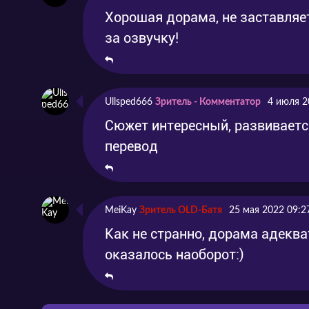
Хорошая дорама, не заставляет
за озвучку!
Ullsped666
Зритель - Комментатор
4 июля 2
Сюжет интересный, развиваетс
перевод
MeiKay
Зритель OLD-Батя
25 мая 2022 09:2
Как не странно, дорама адеква
оказалось наоборот:)