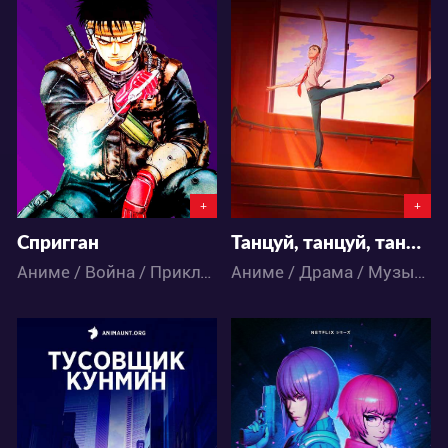
14587
10714
21
24
51
15
+
+
Спригган
Танцуй, танцуй, танцор
Аниме / Война / Приключения / Фантастика / Экшен
Аниме / Драма / Музыка
21040
10585