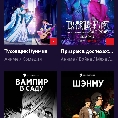
61
36
14
18
+
+
Тусовщик Кунмин
Призрак в доспехах: Синдром одиночки 2045 2 сезон
Аниме / Комедия
Аниме / Война / Меха / Фантастика / Экшен
16200
17090