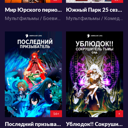
Мир Юрского периода: Лагерь Мелового периода 5 сезон
Южный Парк 25 сезон
Мультфильмы / Боевик / Приключения / Фантастика
Мультфильмы / Комедия
68362
21452
62
88
16
43
16+
+
Последний призыватель
Ублюдок!! Сокрушитель тьмы ONA