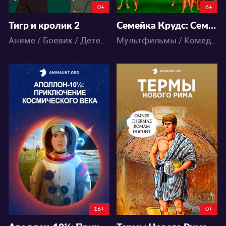
0+
6+
Тигр и кролик 2
Семейка Крудс: Семейное древо 2 сезон
Аниме / Боевик / Детектив / Комедия / Экшен
Мультфильмы / Комедия / Приключения / Фэнтези
3918
7862
5
2
2
7
16+
0+