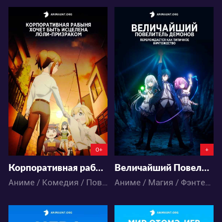
10262
60754
50
20
72
284
0+
+
Корпоративная рабыня хочет быть исцелена лоли-призраком
Величайший Повелитель Демонов перерождается как типичное ничтожество
Аниме / Комедия / Повседневность / Паранормальное
Аниме / Магия / Фэнтези / Школа / Экшен