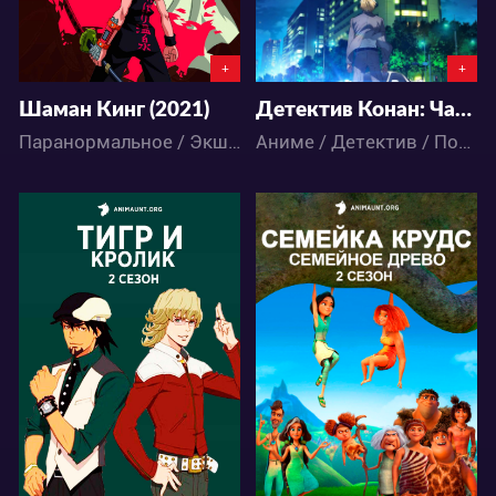
+
+
Шаман Кинг (2021)
Детектив Конан: Чаепитие Зеро
Паранормальное / Экшен / Комедия / Приключения
Аниме / Детектив / Повседневность / Сёнэн
6409
5059
15
7
8
2