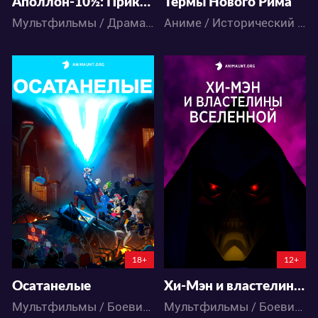
Аполлон-10½: Приключение космического века
Термы Нового Рима
Мультфильмы / Драма / Исторический / Приключения
Аниме / Исторический / Комедия / Повседневность
9765
7432
23
13
17
16
18+
12+
Осатанелые
Хи-Мэн и властелины вселенной 2 сезон
Мультфильмы / Боевик / Драма / Комедия / Фантастика
Мультфильмы / Боевик / Драма / Комедия / Приключения / Фантастика / Фэнтези