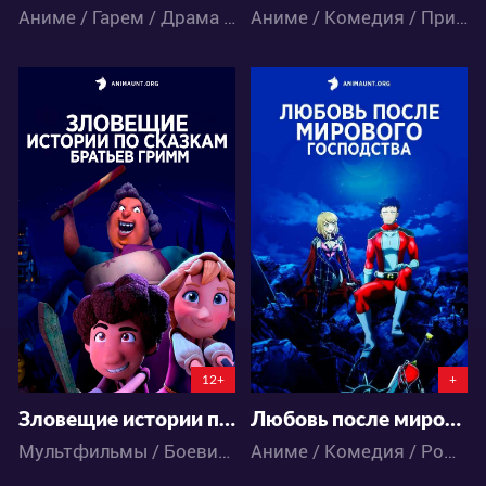
Аниме / Гарем / Драма / Меха / Фэнтези / Экшен
Аниме / Комедия / Приключения / Сёнэн / Фэнтези / Экшен / Этти
9096
16338
35
14
22
29
12+
+
Зловещие истории по сказкам братьев Гримм
Любовь после мирового господства
Мультфильмы / Боевик / Детское / Комедия / Приключения
Аниме / Комедия / Романтика / Сёнэн