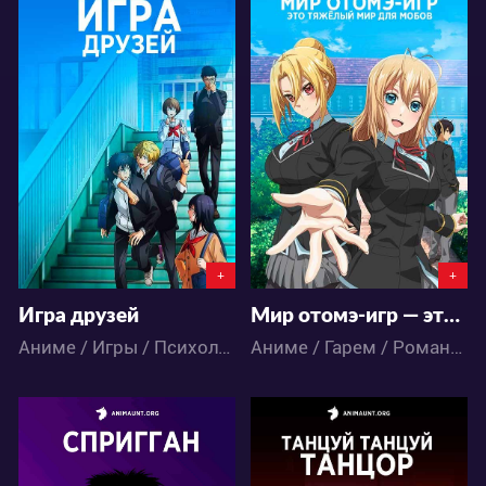
26701
38584
124
52
74
120
+
+
Игра друзей
Мир отомэ-игр — это тяжёлый мир для мобов
Аниме / Игры / Психология / Сёнэн
Аниме / Гарем / Романтика / Фэнтези / Школа