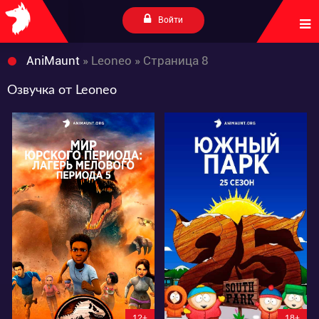
Войти
AniMaunt
» Leoneo » Страница 8
Озвучка от Leoneo
7625
11242
16
7
10
12
12+
18+