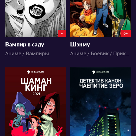
23
29
2
36
+
0+
Вампир в саду
Шэнму
Аниме / Вампиры
Аниме / Боевик / Приключения
134074
6270
50
150
4
9