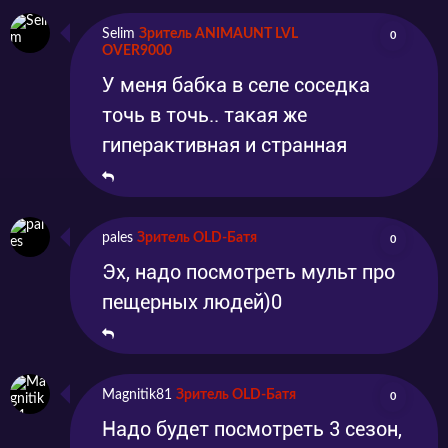
проживания, в обязательном порядке
найдется грандиозный повод вступить в
Selim
Зритель ANIMAUNT LVL
0
OVER9000
ожесточенное противостояние, доказывая
У меня бабка в селе соседка
свое превосходство во всем.
точь в точь.. такая же
гиперактивная и странная
Не забудьте поделиться с друзьями местом,
где вы смотрели все серии мультсериала
Семейка Крудс: Семейное древо, абсолютно
pales
Зритель OLD-Батя
0
Эх, надо посмотреть мульт про
бесплатно и в хорошем качестве и
пещерных людей)0
профессиональной многоголосой озвучке!
Magnitik81
Зритель OLD-Батя
0
Надо будет посмотреть 3 сезон,