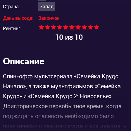
Страна:
Запад
День выхода:
Закончен
Рейтинг:
10
из 10
Описание
Спин-офф мультсериала «Семейка Крудс.
Начало», а также мультфильмов «Семейка
Крудс» и «Семейка Крудс 2: Новоселье».
Доисторическое первобытное время, когда
поджидать опасность необходимо было
практически с каждого куста и все двадцать