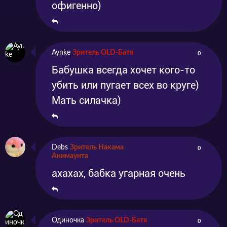
офигенно)
Aynke
Зритель OLD-Батя
0
Бабушка всегда хочет кого-то
убить или пугает всех во круге)
Мать силачка)
Debs
Зритель Накама
0
Анимаунта
ахахах, бабка угарная очень
Одиночка
Зритель OLD-Батя
0