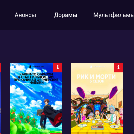
Анонсы
Дорамы
Мультфильм
38859
14953
125
274
96
46