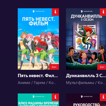
11800
5938
42
34
19
12
16+
16+
Пять невест. Фильм
Дунканвилль 3 Сезон
Аниме / Гарем / Комедия / Романтика / Сёнэн / Школа
Мультфильмы / Комедия