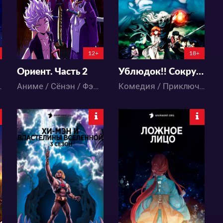
72
65
30
20
12+
18+
Ориент. Часть 2
Ублюдок!! Сокрушитель тьмы. Часть 2 ONA
тика / Фэнтези
Аниме / Сёнэн / Фэнтези / Экшен
Комедия / Приключения / Сёнэн / Фэнтези / Экшен / Этти
8049
18450
24
24
73
40