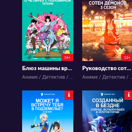
8079
16228
48
20
66
42
16+
12+
Блюз машины времени о четырёх с половиной татами
Руководство сотен демонов 3
Аниме / Детектив / Комедия / Психология / Романтика
Аниме / Детектив / Исторический / Приключения / Паранор
46852
58614