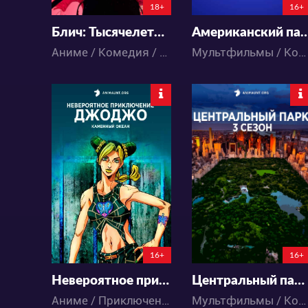
18+
16+
Блич: Тысячелетняя кровавая война
Американский папаша 1
Аниме / Комедия / Приключения / Паранормальное / Сёнэн / Экшен
Мультфильмы / Комедия / Пародия / Повседневность
121011
8896
80
182
29
15
16+
16+
Невероятное приключение ДжоДжо 6 Сезон: Каменный океан
Центральный парк 3
Аниме / Приключения / Экшен
Мультфильмы / Комедия / Повседневность