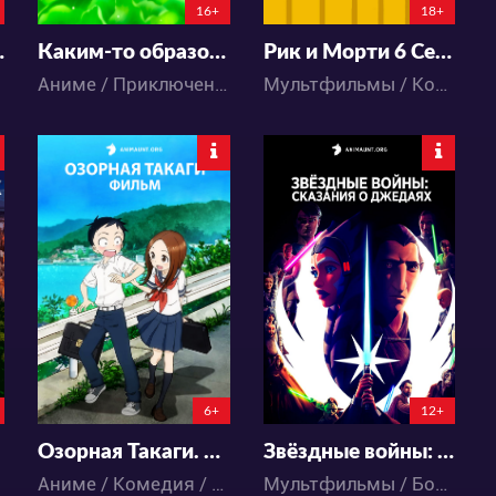
16+
18+
8 сезон
Каким-то образом я стал сильнейшим, прокачивая фермерские навыки
Рик и Морти 6 Сезон
Аниме / Приключения / Фэнтези / Экшен
Мультфильмы / Комедия / Приключения / Фантастика
7645
7949
21
15
30
22
6+
12+
Озорная Такаги. Фильм
Звёздные войны: Сказания о джедаях
Аниме / Комедия / Повседневность / Романтика / Сёнэн / Школа
Мультфильмы / Боевик / Драма / Фантастика / Фэнтези