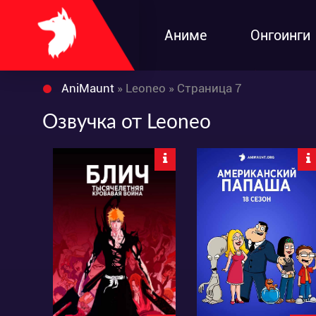
Аниме
Онгоинги
AniMaunt
» Leoneo » Страница 7
Озвучка от Leoneo
78330
12989
216
200
33
19