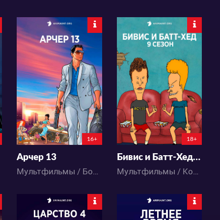
7569
8313
32
19
75
46
16+
18+
Арчер 13
Бивис и Батт-Хед 9 сезон
Мультфильмы / Боевик / Комедия
Мультфильмы / Комедия / Повседневность