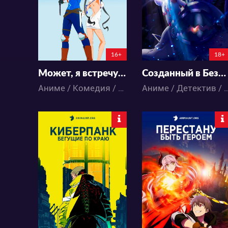
157
102
178
144
16+
18+
Может, я встречу тебя в подземелье? 4
Созданный в Бездне: Солнце, вспыхнувшее в Золотом городе
Аниме / Комедия / Приключения / Романтика / Фэнтези / Экшен
Аниме / Детектив / Драма / Приключения / Фантас
102775
53532
107
124
87
270