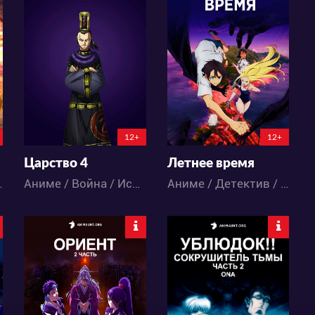
29608
46313
66
62
139
115
12+
12+
Царство 4
Летнее время
мальное / Фэнтези
Аниме / Война / Исторический / Экшен
Аниме / Детектив / Паранормальное / Сёнэн
26244
12446