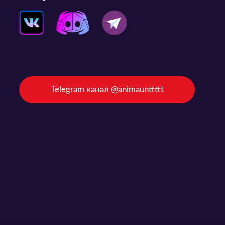
Telegram канал @animaunttttt