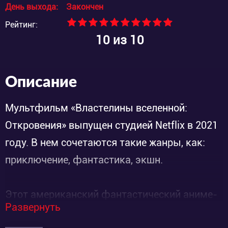
День выхода:
Закончен
Рейтинг:
10
из 10
Описание
Мультфильм «Властелины вселенной:
Откровения» выпущен студией Netflix в 2021
году. В нем сочетаются такие жанры, как:
приключение, фантастика, экшн.
Этот американский фантастический аниме-
Развернуть
сериал рассказывает о высоком