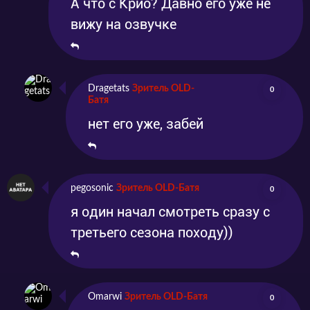
А что с Крио? Давно его уже не
вижу на озвучке
Dragetats
Зритель OLD-
0
Батя
нет его уже, забей
pegosonic
Зритель OLD-Батя
0
я один начал смотреть сразу с
третьего сезона походу))
Omarwi
Зритель OLD-Батя
0