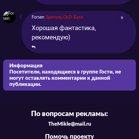
Forsen
Зритель OLD-Батя
0
Хорошая фантастика,
рекомендую)
Информация
Посетители, находящиеся в группе
Гости
, не
могут оставлять комментарии к данной
публикации.
По вопросам рекламы:
TheMikle@mail.ru
Помочь проекту