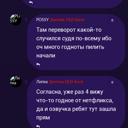
POSSY
Зритель OLD-Батя
0
Там переворот какой-то
случился судя по-всему ибо
оч много годноты пилить
начали
Липка
Зритель OLD-Батя
0
Согласна, уже раз 4 вижу
что-то годное от нетфликса,
да и озвучка ребят тут зашла
прям