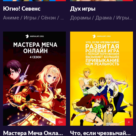
Югио! Севенс
Дух игры
Аниме / Игры / Сёнэн / Фэнтези / Экшен
Дорамы / Драма / Игры / Комедия / Фантастика
16438
39114
29
267
26
76
0+
+
Мастера Меча Онлайн 4 сезон Алисизация - Война в Подмирье
Что, если чрезвычайно развитая ролевая игра с полным погружением вызывает большее привыкание, чем реальность