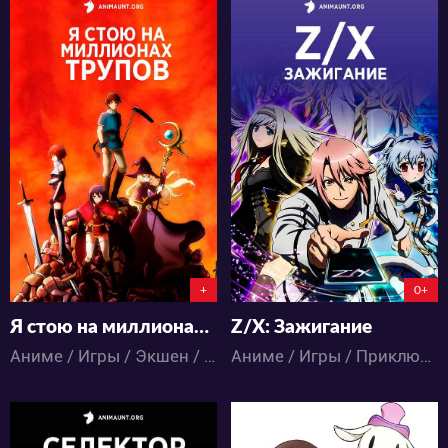
40586
6178
36
56
2
3
+
0+
Я стою на миллионах трупов
Z/X: Зажигание
Аниме / Игры / Экшен / Драма / Сёнэн / Фэнтези
Аниме / Игры / Приключения / Фантастика / Фэнтези