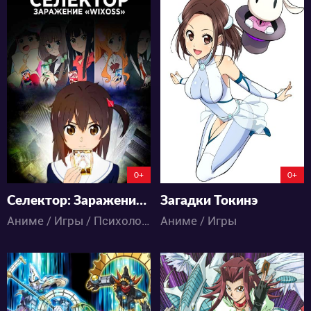
4528
3689
5
1
2
0
0+
0+
Селектор: Заражение «WIXOSS»
Загадки Токинэ
Аниме / Игры / Психология
Аниме / Игры