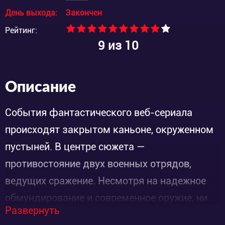
День выхода:
Закончен
Рейтинг:
9
из 10
Описание
События фантастического веб-сериала
происходят закрытом каньоне, окруженном
пустыней. В центре сюжета —
противостояние двух военных отрядов,
ведущих сражение. Несмотря на надежное
обмундирование и современное оружие, ни
Развернуть
одна из тактических операций не обходится