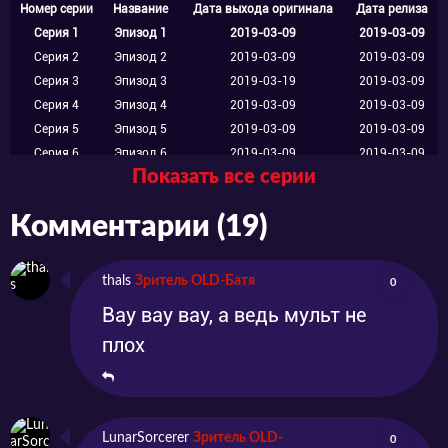
Номер серии
Название
Дата выхода оригинала
Дата релиза
Серия 1
Эпизод 1
2019-03-09
2019-03-09
Серия 2
Эпизод 2
2019-03-09
2019-03-09
Серия 3
Эпизод 3
2019-03-19
2019-03-09
Серия 4
Эпизод 4
2019-03-09
2019-03-09
Серия 5
Эпизод 5
2019-03-09
2019-03-09
Серия 6
Эпизод 6
2019-03-09
2019-03-09
Показать все серии
Серия 7
Эпизод 7
2019-03-09
2019-03-09
Серия 8
Эпизод 8
2019-03-09
2019-03-09
Комментарии (19)
Серия 9
Эпизод 9
2019-03-09
2019-03-09
Серия 10
Эпизод 10
2019-03-09
2019-03-09
thals
Зритель OLD-Батя
0
Вау вау вау, а ведь мульт не
плох
LunarSorcerer
Зритель OLD-
0