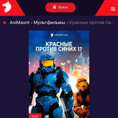
Войти
AniMaunt
»
Мультфильмы
» Красные против Синих: 17 сезон
2019