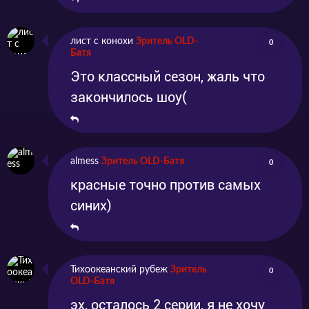
лист с конохи
Зритель OLD-
0
Батя
Это классный сезон, жаль что
закончилось шоу(
almess
Зритель OLD-Батя
0
красные точно против самых
синих)
Тихоокеанский рубеж
Зритель
0
OLD-Батя
эх, осталось 2 серии, я не хочу