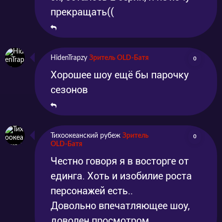
прекращать((
HidenTrapzy
Зритель OLD-Батя
0
Хорошее шоу ещё бы парочку
сезонов
Тихоокеанский рубеж
Зритель
0
OLD-Батя
Честно говоря я в восторге от
единга. Хоть и изобилие роста
персонажей есть..
Довольно впечатляющее шоу,
доволен просмотром