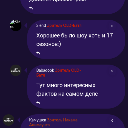
Siend
Зритель OLD-Батя
0
Хорошее было шоу хоть и 17
сезонов:)
Babadook
Зритель OLD-
0
Батя
Тут много интересных
фактов на самом деле
Камушек
Зритель Накама
0
Анимаунта