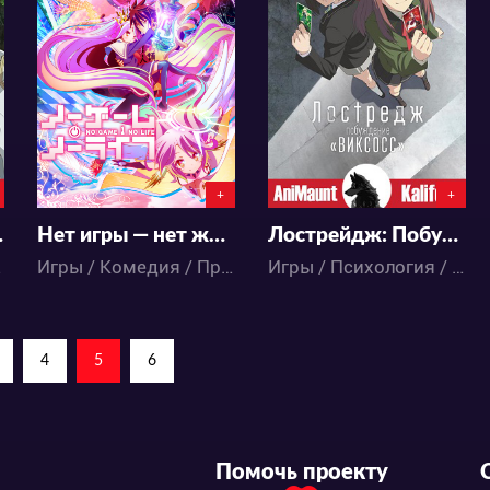
57946
11776
18
372
3
12
+
+
онта
Нет игры — нет жизни
Лострейдж: Побуждение «WIXOSS»
 Аниме
Игры / Комедия / Приключения / Фэнтези / Этти / Аниме
Игры / Психология / Драма / Приключения / Аниме
4
5
6
Помочь проекту