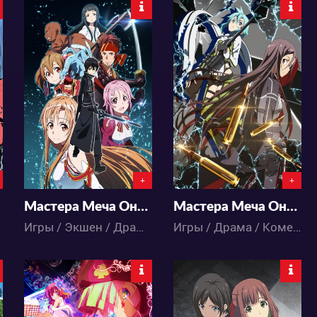
198834
130027
71
1319
40
767
+
+
Мастера Меча Онлайн
Мастера Меча Онлайн 2
Игры / Экшен / Драма / Комедия / Приключения / Романтика / Фэнтези / Аниме
Игры / Драма / Комедия / Приключения / Романтика / Фэнтези / Аниме