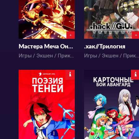
17
19
1
0
+
+
Мастера Меча Онлайн: Алисизация — Война в Подмирье. Рекап
.хак//Трилогия
Игры / Экшен / Приключения / Романтика / Фэнтези / Аниме
Игры / Экшен / Приключения / Фантастика / Фэнтези /
22010
37977
11
12
5
303