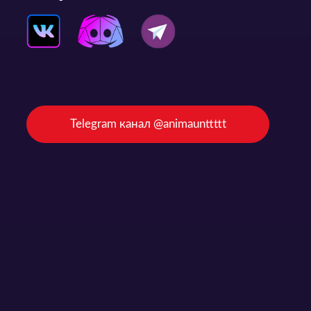
Telegram канал @animaunttttt