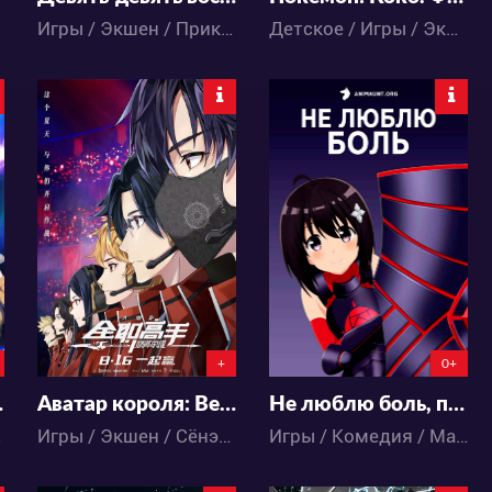
Игры / Экшен / Приключения / Фэнтези / Аниме
Детское / Игры / Экшен / Комедия / Приключения / Фэнтези / Аниме
7961
42414
3
7
19
92
+
0+
ах 2
Аватар короля: Вершина славы
Не люблю боль, поэтому собираюсь вложить всё в защиту
Аниме
Игры / Экшен / Сёнэн / Аниме
Игры / Комедия / Магия / Пародия / Приключения / Экшен / Аниме