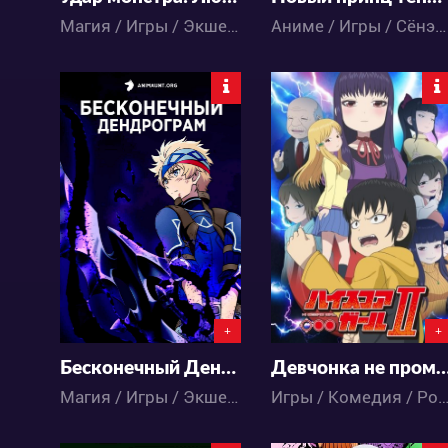
Магия / Игры / Экшен / Фэнтези / Аниме
Аниме / Игры / Сёнэн / Спорт / Школа
33754
3779
21
254
0
1
+
+
Бесконечный Дендрограм
Девчонка не пром
Магия / Игры / Экшен / Приключения / Сёнэн / Фэнтези / Аниме
Игры / Комедия / Романтика / Сёнэн / Школа / 