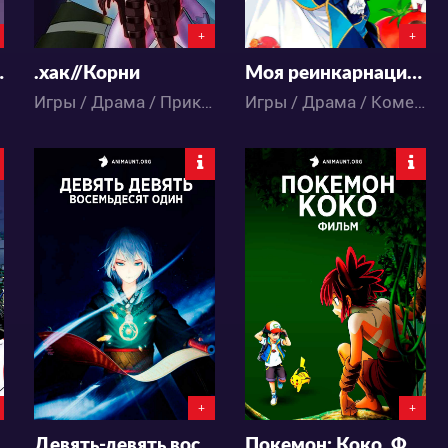
+
+
да: Если
.хак//Корни
Моя реинкарнация в отомэ-игре в качестве главной злодейки
Игры / Драма / Приключения / Фантастика / Фэнтези / Аниме
Игры / Драма / Комедия / Романтика / Фэнтези / Школа / Аниме
7026
44707
5
5
6
5
+
+
Девять-девять восемьдесят один
Покемон: Коко. Фильм