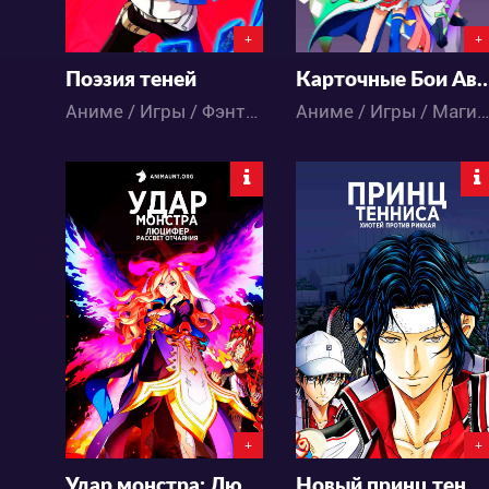
+
+
Поэзия теней
Карточные Бои Авангар
Аниме / Игры / Фэнтези
Аниме / Игры / Магия / Приключения / Школа / Экшен
6060
4580
4
2
1
0
+
+
Удар монстра: Люцифер — Рассвет отчаяния
Новый принц тенниса: Хётэй против Риккая — Игра будущего