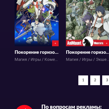
32706
50839
7
103
13
200
+
+
Покорение горизонта 2
Покорение гориз
Магия / Игры / Комедия / Приключения / Фэнтези / Аниме
Магия / Игры / Экшен / Комедия / Приключения / Фэнтези /
1
2
3
По вопросам рекламы: