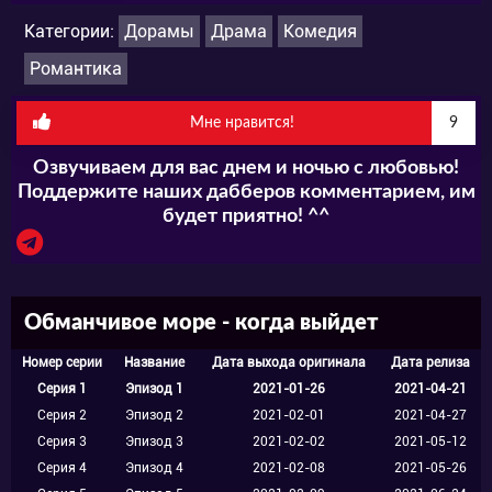
неприступной.
Категории:
Дорамы
Драма
Комедия
Романтика
Молодые люди счастливы и проводят много
времени вместе, постепенно начиная
Мне нравится!
9
привязываться друг к другу. Между ними
Озвучиваем для вас днем и ночью с любовью!
зарождается симпатия, и теперь, каждый из
Поддержите наших дабберов комментарием, им
будет приятно! ^^
них чувствует себя абсолютно счастливым.
Однако счастье длилось не долго. Совсем
скоро в жизни влюбленных появляется
Обманчивое море - когда выйдет
девушка. Ничего не предвещало беды, как
Номер серии
Название
Дата выхода оригинала
Дата релиза
остров посещает простая туристка. По воле
Серия 1
Эпизод 1
2021-01-26
2021-04-21
судьбы женщина, увидев потерявшего
Серия 2
Эпизод 2
2021-02-01
2021-04-27
Серия 3
Эпизод 3
2021-02-02
2021-05-12
память мужчину признаёт в нем мужа. Она
Серия 4
Эпизод 4
2021-02-08
2021-05-26