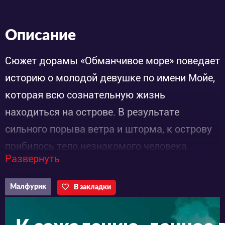
Описание
Сюжет дорамы «Обманчивое море» поведает
историю о молодой девушке по имени Мойе,
которая всю сознательную жизнь
находиться на острове. В результате
сильного порыва ветра и шторма, к острову
прибилось тело незнакомого человека.
Развернуть
Девушка не колебалась ни минуты и спасает
молодого человека. Забота и тепло помогли
Малфурик
В закладки
незнакомцу прийти в себя, однако, мужчина
совсем не помнит о том, кто он, как его зовут