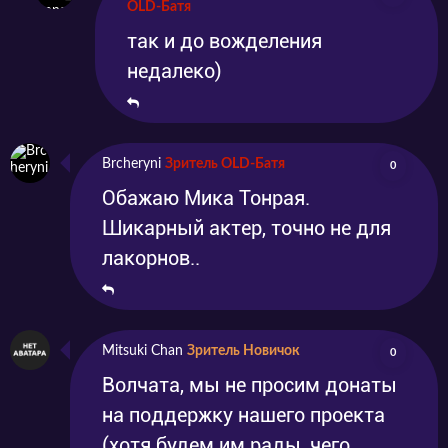
OLD-Батя
так и до вожделения
недалеко)
Brcheryni
Зритель OLD-Батя
0
Обажаю Мика Тонрая.
Шикарный актер, точно не для
лакорнов..
Mitsuki Chan
Зритель Новичок
0
Волчата, мы не просим донаты
на поддержку нашего проекта
(хотя будем им рады, чего