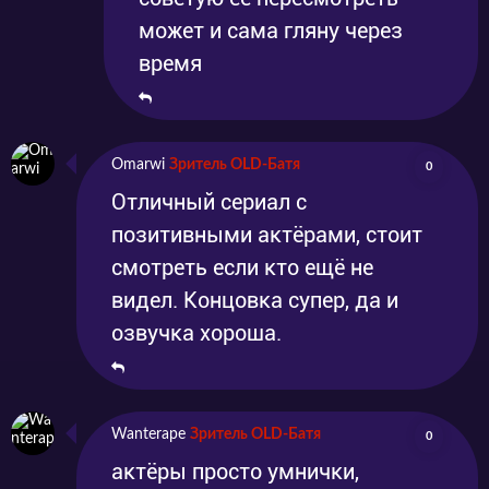
может и сама гляну через
сайте в хорошем кажется, чтобы узнать
время
развязку этой истории.
Omarwi
Зритель OLD-Батя
0
Отличный сериал с
позитивными актёрами, стоит
смотреть если кто ещё не
видел. Концовка супер, да и
озвучка хороша.
Wanterape
Зритель OLD-Батя
0
актёры просто умнички,