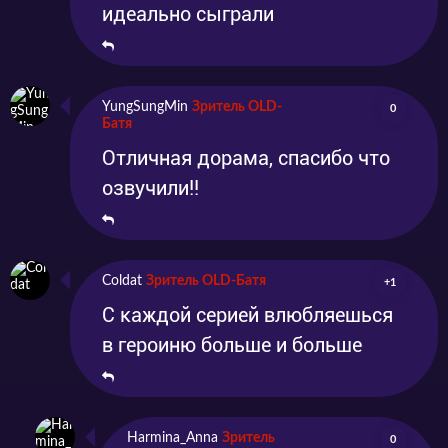
идеально сыграли
YungSungMin
Зритель OLD-
0
Батя
Отличная дорама, спасибо что
озвучили!!
Coldat
Зритель OLD-Батя
+1
С каждой серией влюбляешься
в героиню больше и больше
Harmina_Anna
Зритель
0