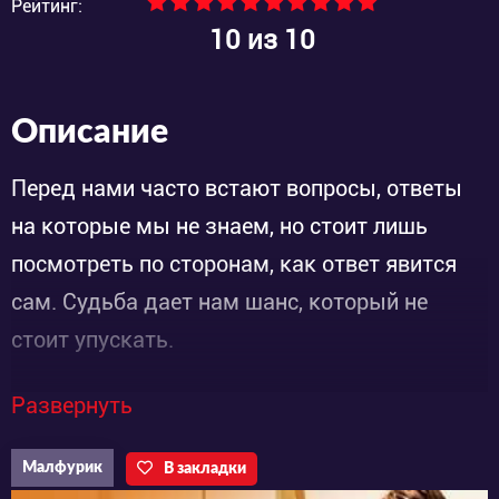
Рейтинг:
10
из 10
Описание
Перед нами часто встают вопросы, ответы
на которые мы не знаем, но стоит лишь
посмотреть по сторонам, как ответ явится
сам. Судьба дает нам шанс, который не
стоит упускать.
Развернуть
Одна из главных героинь - Чэн Лу. Ей 34 года
и она отличная сценаристка, лучшая в своем
Малфурик
В закладки
деле. Девушка задумалась над тем, правда