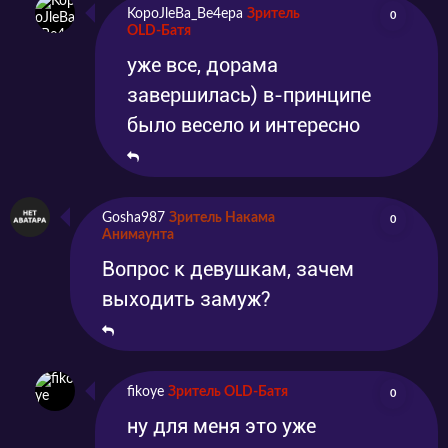
KopoJleBa_Be4epa
Зритель
0
OLD-Батя
уже все, дорама
завершилась) в-принципе
было весело и интересно
Gosha987
Зритель Накама
0
Анимаунта
Вопрос к девушкам, зачем
выходить замуж?
fikoye
Зритель OLD-Батя
0
ну для меня это уже