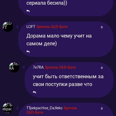
сериала бесила))
LOFT
Зритель OLD-Батя
0
Дорама мало чему учит на
самом деле)
7e7RA
Зритель OLD-Батя
0
учит быть ответственным за
свои поступки разве что
TTpekpacHoe_DaJleko
Зритель
0
OLD-Батя