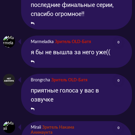
последние финальные серии,
спасибо огромное!!
Marmeladka
Зритель OLD-Батя
0
я бы не вышла за него уже((
Brongrcha
Зритель OLD-Батя
0
приятные голоса у вас в
озвучке
Miraii
Зритель Накама
0
Анимаунта