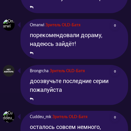
Omarwi
Зритель OLD-Батя
0
порекомендовали дораму,
надеюсь зайдёт!
Brongrcha
Зритель OLD-Батя
0
доозвучьте последние серии
пожалуйста
Cuddeu_mk
Зритель OLD-Батя
0
осталось совсем немного,