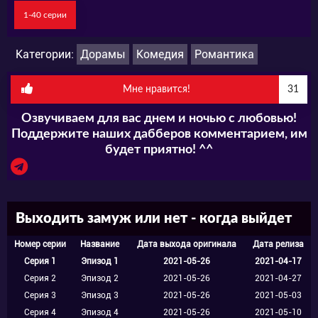
мысли изменить свои убеждения.
1-40 серии
Тян Лэй работает адвокатом в крупной
Категории:
Дорамы
Комедия
Романтика
юридической фирме. Все свое свободное
время она посвящает тому, чтобы
Мне нравится!
31
продвинуться вверх, изучает новое, берет
Озвучиваем для вас днем и ночью с любовью!
дополнительные заказы. Думать о
Поддержите наших дабберов комментарием, им
будет приятно! ^^
замужестве она не могла и отмахивалась
тем, что времени у нее совсем не хватает.
Однако в фирме появляется сильный
Выходить замуж или нет - когда выйдет
соперник по имени Су Хайфена. Он отличный
Номер серии
Название
Дата выхода оригинала
Дата релиза
специалист, блестящий адвокат, и, кажется,
Серия 1
Эпизод 1
2021-05-26
2021-04-17
именно этот парень и изменит убеждения
Серия 2
Эпизод 2
2021-05-26
2021-04-27
Серия 3
Эпизод 3
2021-05-26
2021-05-03
Тян Лэй.
Серия 4
Эпизод 4
2021-05-26
2021-05-10