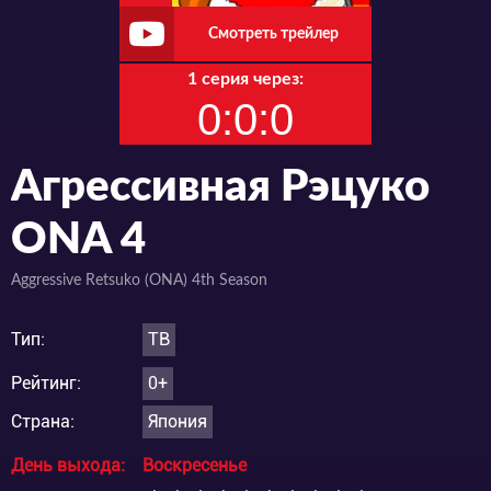
Смотреть трейлер
1 серия через:
0:0:0
Агрессивная Рэцуко
ONA 4
Aggressive Retsuko (ONA) 4th Season
Тип:
ТВ
Рейтинг:
0+
Страна:
Япония
День выхода:
Воскресенье