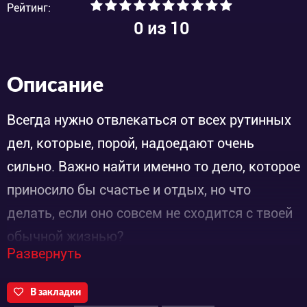
Рейтинг:
0
из 10
Описание
Всегда нужно отвлекаться от всех рутинных
дел, которые, порой, надоедают очень
сильно. Важно найти именно то дело, которое
приносило бы счастье и отдых, но что
делать, если оно совсем не сходится с твоей
обычной жизнью?
Развернуть
Сюжет аниме “Агрессивная Рэцуко ONA 4”
рассказывает нам историю о милой и
В закладки
скромной панде по имени Рэцуко. Работала