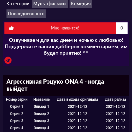
Категории:
Мультфильмы
Комедия
она в офисе, но никак не могла донести до
Повседневность
своего начальства мысль, что не нужно
загружать ее работой. Рэцуко очень
Мне нравится!
0
уставала от офисной жизни, а стрессовые
Озвучиваем для вас днем и ночью с любовью!
Поддержите наших дабберов комментарием, им
ситуации мешали ее саморазвитию. Тогда
будет приятно! ^^
панда и нашла для себя новое хобби,
которому посвятила все свое свободное
время. Теперь втайне от всех она поет басы
Агрессивная Рэцуко ONA 4 - когда
выйдет
металл. Рэцуко безумно нравилась такая
музыка, она помогла ей освободиться от
Номер серии
Название
Дата выхода оригинала
Дата релиза
Серия 1
Эпизод 1
2021-12-12
2021-12-12
всех негативных мыслей, выплеснуть
Серия 2
Эпизод 2
2021-12-12
2021-12-12
эмоции и справиться с рутиной, давлением
Серия 3
Эпизод 3
2021-12-12
2021-12-12
Серия 4
Эпизод 4
2021-12-12
2021-12-12
начальства, недовольством коллег. Но