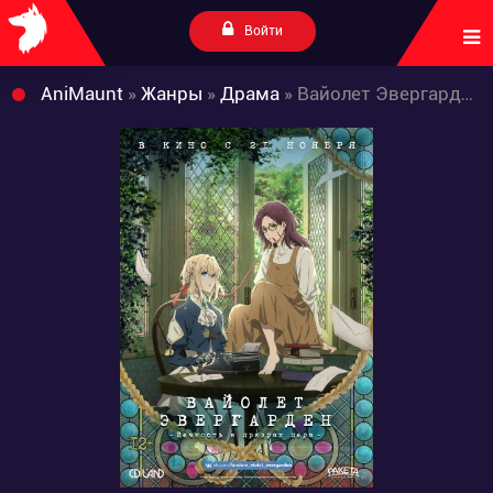
Войти
AniMaunt
»
Жанры
»
Драма
» Вайолет Эвергарден: Вечность и призрак пера