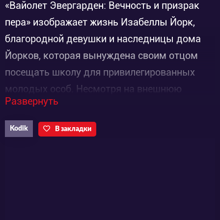
«Вайолет Эвергарден: Вечность и призрак
пера» изображает жизнь Изабеллы Йорк,
благородной девушки и наследницы дома
Йорков, которая вынуждена своим отцом
посещать школу для привилегированных
молодых особ. Несмотря на внешнюю
Развернуть
красоту школы, она для неё не более чем
тюрьма, потому что она задыхается в её
Kodik
В закладки
стенах. Потеряв всякую надежду, она
встречает Вайолет Эвергарден, которая
назначена её личным инструктором.
Поначалу и Вайолет не слишком радует
Изабеллу...