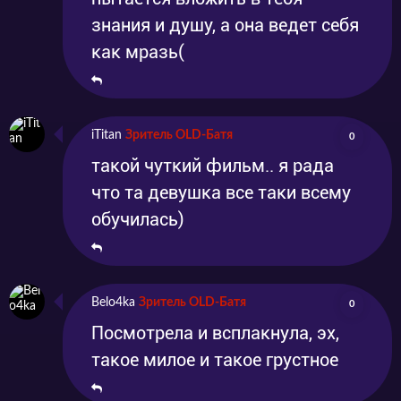
знания и душу, а она ведет себя
как мразь(
iTitan
Зритель OLD-Батя
0
такой чуткий фильм.. я рада
что та девушка все таки всему
обучилась)
Belo4ka
Зритель OLD-Батя
0
Посмотрела и всплакнула, эх,
такое милое и такое грустное