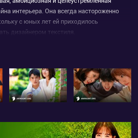
ивая, амбициозная и целеустремлённая
йна интерьера. Она всегда настороженно
ольку с юных лет ей приходилось
тать дизайнером текстиля.
линейный человек, которого легко вывести
красивым, умным и настолько уверенным в
ым. Его отец У Чон Ху (Чон Бо Сок) -
 но эти двое никогда не ладили, поэтому
Хи начал жить самостоятельно, не получая
чаются на месте реконструкции дома, и с
астях знаний по своим специальностям. Эти