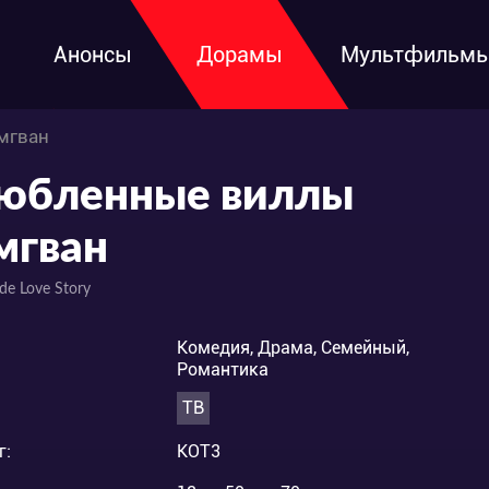
Анонсы
Дорамы
Мультфильм
мгван
юбленные виллы
мгван
e Love Story
Комедия, Драма, Семейный,
Романтика
ТВ
г:
KOT3