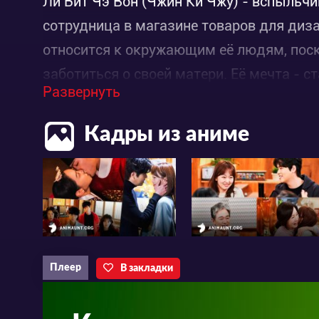
Ли Бит Чэ Вон (Чжин Ки Чжу) - вспыльч
сотрудница в магазине товаров для диза
относится к окружающим её людям, поск
заботиться о своей матери. Её мечта - с
Развернуть
Архитектор У Чжэ Хи (Ли Чан У) – прямо
Кадры из аниме
из себя, и в то же время его называют 
себе, что многие считают его высокомерн
генеральный директор крупной компании,
после поступления в университет У Чжэ 
поддержки от отца.
Плеер
В закладки
У Чжэ Хи и Ли Бит Чэ Вон впервые встре
самого начала начинают спорить об обл