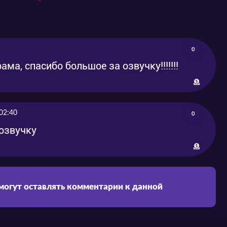
-12-28
2020-12-28
-12-28
2020-12-28
0
-12-31
2020-12-31
ма, спасибо большое за озвучку!!!!!!!
-01-03
2021-01-03
-01-03
2021-01-03
02:40
0
 озвучку
-01-05
2021-01-05
-01-06
2021-01-06
-01-15
2021-01-15
 могут оставлять комментарии к данной
-01-17
2021-01-17