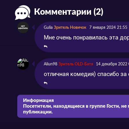
Комментарии (2)
Серия 5
Эпизод 5
2020
Серия 6
Эпизод 6
2020
Gulia
Зритель Новичок
7 января 2024 21:55
Серия 7
Эпизод 7
2020
Мне очень понравилась эта дора
Серия 8
Эпизод 8
2021
Серия 9
Эпизод 9
2021
Aliun98
Зритель OLD-Батя
14 декабря 2022 
отличная комедия) спасибо за
Серия 10
Эпизод 10
2021
Серия 11
Эпизод 11
2021
Серия 12
Эпизод 12
2021
Информация
Посетители, находящиеся в группе
Гости
, не
Серия 13
публикации.
Эпизод 13
2021