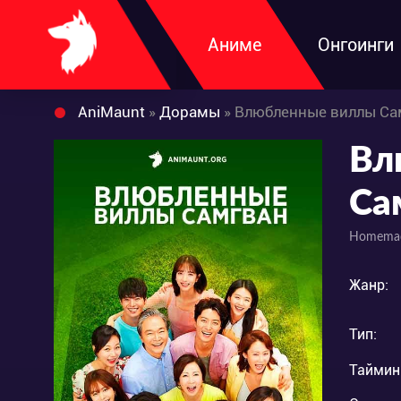
Аниме
Онгоинги
AniMaunt
»
Дорамы
» Влюбленные виллы Са
Вл
Са
Homemad
Жанр:
Тип:
Таймин