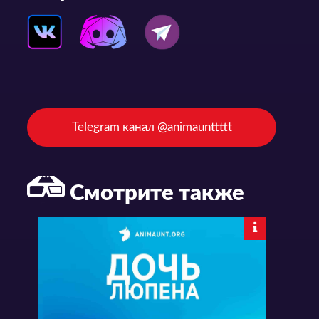
Telegram канал @animaunttttt
Смотрите также