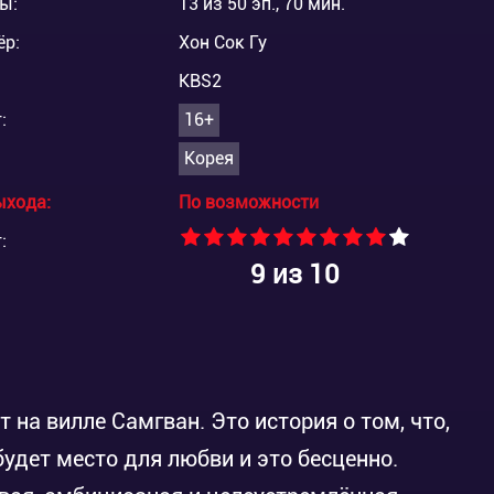
ы:
13 из 50 эп., 70 мин.
ёр:
Хон Сок Гу
KBS2
:
16+
Корея
ыхода:
По возможности
:
9
из 10
на вилле Самгван. Это история о том, что,
будет место для любви и это бесценно.