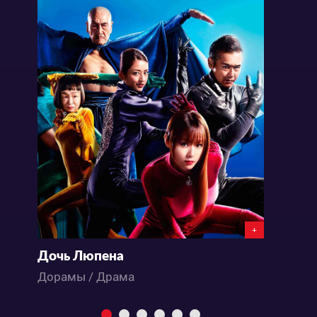
+
Дочь Люпена
К
Дорамы / Драма
Д